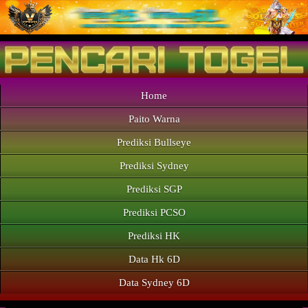
Home
Paito Warna
Prediksi Bullseye
Prediksi Sydney
Prediksi SGP
Prediksi PCSO
Prediksi HK
Data Hk 6D
Data Sydney 6D