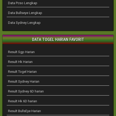
Data Pcso Lengkap
Data Bullseye Lengkap
Data Sydney Lengkap
DATA TOGEL HARIAN FAVORIT
Result Sgp Harian
Result Hk Harian
Result Togel Harian
Result Sydney Harian
Result Sydney 6D harian
Result Hk 6D harian
Result BullsEye Harian