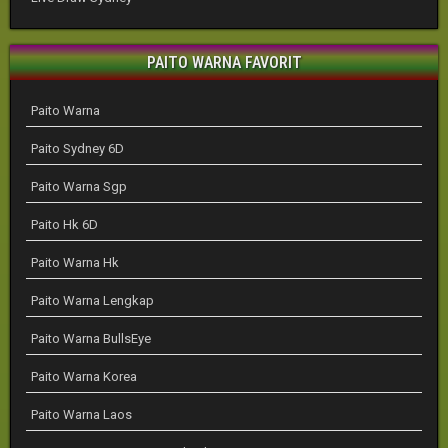
PAITO WARNA FAVORIT
Paito Warna
Paito Sydney 6D
Paito Warna Sgp
Paito Hk 6D
Paito Warna Hk
Paito Warna Lengkap
Paito Warna BullsEye
Paito Warna Korea
Paito Warna Laos