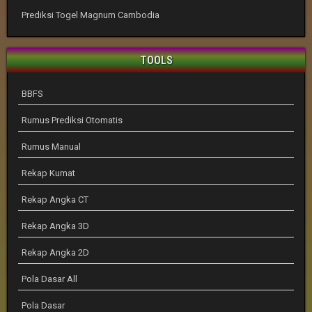
Prediksi Togel Magnum Cambodia
TOOLS
BBFS
Rumus Prediksi Otomatis
Rumus Manual
Rekap Kumat
Rekap Angka CT
Rekap Angka 3D
Rekap Angka 2D
Pola Dasar All
Pola Dasar