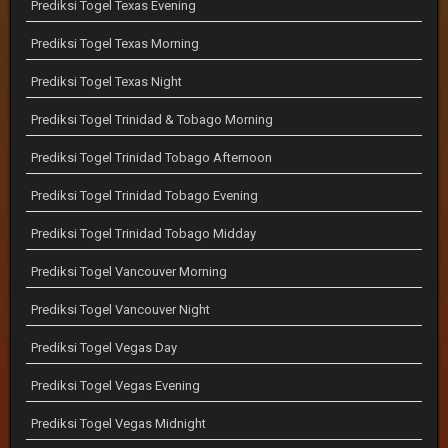
Prediksi Togel Texas Evening
Prediksi Togel Texas Morning
Prediksi Togel Texas Night
Prediksi Togel Trinidad & Tobago Morning
Prediksi Togel Trinidad Tobago Afternoon
Prediksi Togel Trinidad Tobago Evening
Prediksi Togel Trinidad Tobago Midday
Prediksi Togel Vancouver Morning
Prediksi Togel Vancouver Night
Prediksi Togel Vegas Day
Prediksi Togel Vegas Evening
Prediksi Togel Vegas Midnight