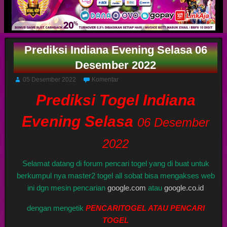
Prediksi Indiana Evening Selasa 06
Desember 2022
05 Desember 2022
Komentar
Prediksi Togel Indiana
Evening Selasa
06 Desember
2022
Selamat datang di forum pencari togel yang di buat untuk
berkumpul nya master2 togel all sobat bisa mengakses web
ini dgn mesin pencarian
google.com
atau
google.co.id
dengan mengetik
PENCARITOGEL ATAU PENCARI
TOGEL