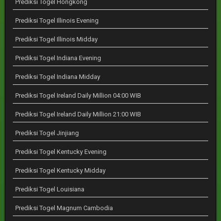
Prediksi Togel Hongkong
Prediksi Togel Illinois Evening
Prediksi Togel Illinois Midday
Prediksi Togel Indiana Evening
Prediksi Togel Indiana Midday
Prediksi Togel Ireland Daily Million 04:00 WIB
Prediksi Togel Ireland Daily Million 21:00 WIB
Prediksi Togel Jinjiang
Prediksi Togel Kentucky Evening
Prediksi Togel Kentucky Midday
Prediksi Togel Louisiana
Prediksi Togel Magnum Cambodia