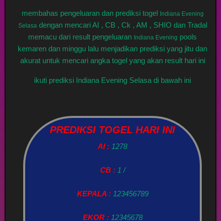
membahas pengeluaran dan prediksi togel
Indiana Evening
dengan mencari AI , CB , Ck , AM , SHIO dan Tradal
Selasa
memacu dari result pengeluaran
pools
Indiana Evening
kemaren dan minggu lalu menjadikan prediksi yang jitu dan
akurat untuk mencari angka togel yang akan result hari ini
ikuti prediksi Indiana Evening Selasa di bawah ini
PREDIKSI TOGEL HARI INI
AI :
1278
CB :
1 /
KEPALA :
123456789
EKOR :
12345678