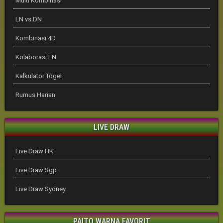
Multi Kombinasi
LN vs DN
Kombinasi 4D
Kolaborasi LN
Kalkulator Togel
Rumus Harian
LIVE DRAW
Live Draw HK
Live Draw Sgp
Live Draw Sydney
PAITO WARNA FAVORIT