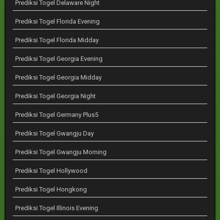
Prediksi Togel Delaware Night
Prediksi Togel Florida Evening
Prediksi Togel Florida Midday
Prediksi Togel Georgia Evening
Prediksi Togel Georgia Midday
Prediksi Togel Georgia Night
Prediksi Togel Germany Plus5
Prediksi Togel Gwangju Day
Prediksi Togel Gwangju Morning
Prediksi Togel Hollywood
Prediksi Togel Hongkong
Prediksi Togel Illinois Evening