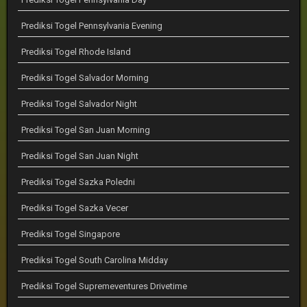
Prediksi Togel Pennsylvania Evening
Prediksi Togel Rhode Island
Prediksi Togel Salvador Morning
Prediksi Togel Salvador Night
Prediksi Togel San Juan Morning
Prediksi Togel San Juan Night
Prediksi Togel Sazka Poledni
Prediksi Togel Sazka Vecer
Prediksi Togel Singapore
Prediksi Togel South Carolina Midday
Prediksi Togel Supremeventures Drivetime