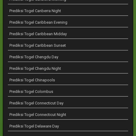
Prediksi Togel Canberra Night
Prediksi Togel Caribbean Evening
Prediksi Togel Caribbean Midday
Prediksi Togel Caribbean Sunset
Prediksi Togel Chengdu Day
Prediksi Togel Chengdu Night
Prediksi Togel Chinapools
Prediksi Togel Colombus
Prediksi Togel Connecticut Day
Prediksi Togel Connecticut Night
Prediksi Togel Delaware Day