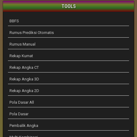
TOOLS
BBFS
Rumus Prediksi Otomatis
Rumus Manual
Rekap Kumat
Rekap Angka CT
Rekap Angka 3D
Rekap Angka 2D
Pola Dasar All
Pola Dasar
Pembalik Angka