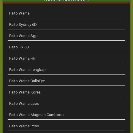
Paito Warna
Paito Sydney 6D
Paito Warna Sgp
Paito Hk 6D
Paito Warna Hk
Paito Warna Lengkap
Paito Warna BullsEye
Paito Warna Korea
Paito Warna Laos
Paito Warna Magnum Cambodia
Paito Warna Pcso