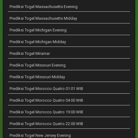
Prediksi Togel Massachusetts Evening
Prediksi Togel Massachusetts Midday
Prediksi Togel Michigan Evening
Prediksi Togel Michigan Midday
Prediksi Togel Miramar
Prediksi Togel Missouri Evening
Prediksi Togel Missouri Midday
Prediksi Togel Morocco Quatro 01:01 WIB
Prediksi Togel Morocco Quatro 04:00 WIB
Prediksi Togel Morocco Quatro 19:00 WIB
Prediksi Togel Morocco Quatro 22:00 WIB
Prediksi Togel New Jersey Evening