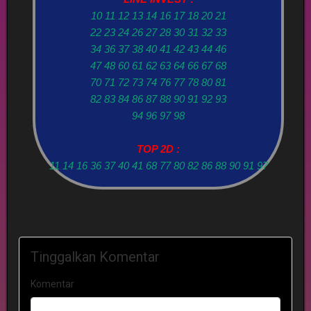
10 11 12 13 14 16 17 18 20 21
22 23 24 26 27 28 30 31 32 33
34 36 37 38 40 41 42 43 44 46
47 48 60 61 62 63 64 66 67 68
70 71 72 73 74 76 77 78 80 81
82 83 84 86 87 88 90 91 92 93
94 96 97 98
TOP 2D :
11 14 16 36 37 40 41 68 77 80 82 86 88 90 91 97
Tinggalkan Komentar
Komentar