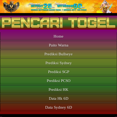
Home
Paito Warna
Prediksi Bullseye
Prediksi Sydney
Prediksi SGP
Prediksi PCSO
Prediksi HK
Data Hk 6D
Data Sydney 6D