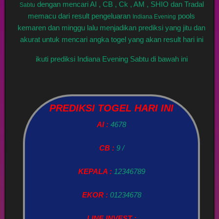
dengan mencari AI , CB , Ck , AM , SHIO dan Tradal
Sabtu
memacu dari result pengeluaran
pools
Indiana Evening
kemaren dan minggu lalu menjadikan prediksi yang jitu dan
akurat untuk mencari angka togel yang akan result hari ini
ikuti prediksi Indiana Evening Sabtu di bawah ini
PREDIKSI TOGEL HARI INI
AI :
4678
CB :
9 /
KEPALA :
12346789
EKOR :
01234678
LINE INVEST :