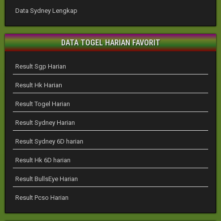
Data Sydney Lengkap
DATA TOGEL HARIAN FAVORIT
Result Sgp Harian
Result Hk Harian
Result Togel Harian
Result Sydney Harian
Result Sydney 6D harian
Result Hk 6D harian
Result BullsEye Harian
Result Pcso Harian