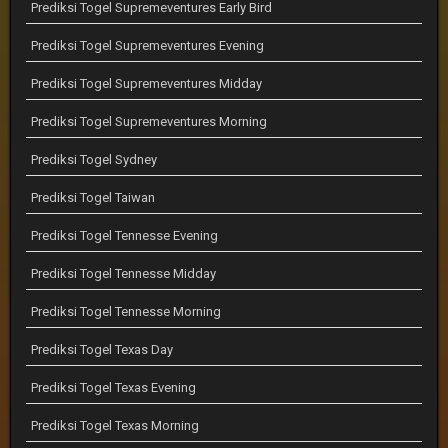
Prediksi Togel Supremeventures Early Bird
Prediksi Togel Supremeventures Evening
Prediksi Togel Supremeventures Midday
Prediksi Togel Supremeventures Morning
Prediksi Togel Sydney
Prediksi Togel Taiwan
Prediksi Togel Tennesse Evening
Prediksi Togel Tennesse Midday
Prediksi Togel Tennesse Morning
Prediksi Togel Texas Day
Prediksi Togel Texas Evening
Prediksi Togel Texas Morning