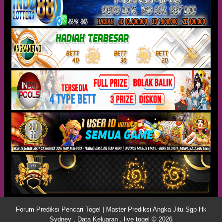
Forum Prediksi Pencari Togel | Master Prediksi Angka Jitu Sgp Hk
Sydney , Data Keluaran , live togel © 2026