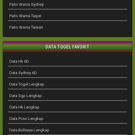
Paito Warna Sydney
Paito Warna Taipei
Paito Warna Taiwan
DATA TOGEL FAVORIT
Data Hk 6D
Data Sydney 6D
Data Togel Lengkap
Data Sgp Lengkap
Data Hk Lengkap
Data Pcso Lengkap
Data Bullseye Lengkap