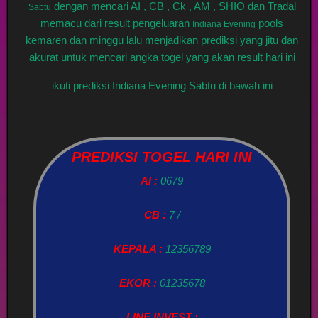
dengan mencari AI , CB , Ck , AM , SHIO dan Tradal
Sabtu
memacu dari result pengeluaran
pools
Indiana Evening
kemaren dan minggu lalu menjadikan prediksi yang jitu dan
akurat untuk mencari angka togel yang akan result hari ini
ikuti prediksi Indiana Evening Sabtu di bawah ini
PREDIKSI TOGEL HARI INI
AI :
0679
CB :
7 /
KEPALA :
12356789
EKOR :
01235678
LINE INVEST :