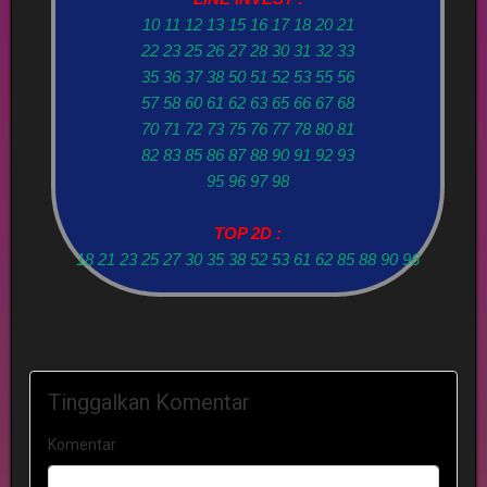
10 11 12 13 15 16 17 18 20 21
22 23 25 26 27 28 30 31 32 33
35 36 37 38 50 51 52 53 55 56
57 58 60 61 62 63 65 66 67 68
70 71 72 73 75 76 77 78 80 81
82 83 85 86 87 88 90 91 92 93
95 96 97 98
TOP 2D :
18 21 23 25 27 30 35 38 52 53 61 62 85 88 90 96
Tinggalkan Komentar
Komentar