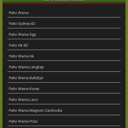
Paito Warna
Paito Sydney 6D
Paito Warna Sgp
Paito Hk 6D
Paito Warna Hk
Paito Warna Lengkap
Paito Warna BullsEye
Paito Warna Korea
Paito Warna Laos
Paito Warna Magnum Cambodia
Paito Warna Pcso