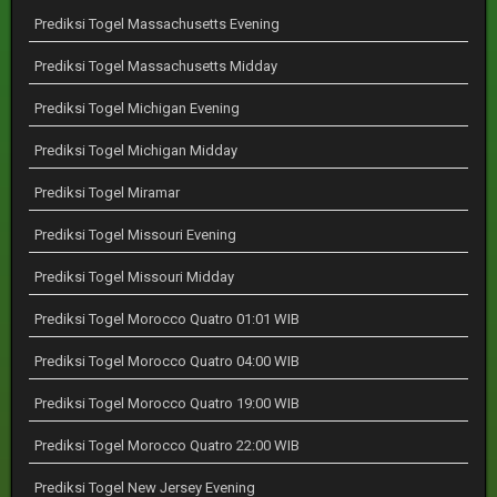
Prediksi Togel Massachusetts Evening
Prediksi Togel Massachusetts Midday
Prediksi Togel Michigan Evening
Prediksi Togel Michigan Midday
Prediksi Togel Miramar
Prediksi Togel Missouri Evening
Prediksi Togel Missouri Midday
Prediksi Togel Morocco Quatro 01:01 WIB
Prediksi Togel Morocco Quatro 04:00 WIB
Prediksi Togel Morocco Quatro 19:00 WIB
Prediksi Togel Morocco Quatro 22:00 WIB
Prediksi Togel New Jersey Evening