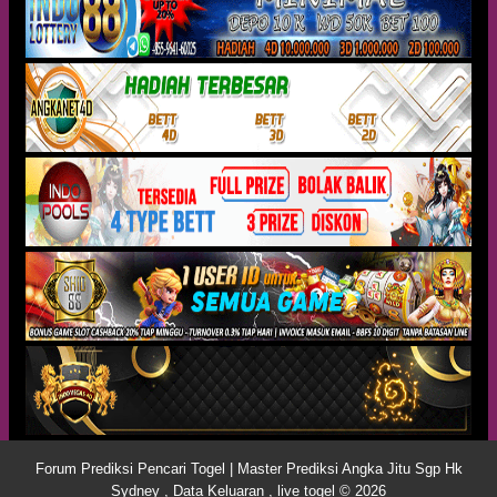
Forum Prediksi Pencari Togel | Master Prediksi Angka Jitu Sgp Hk
Sydney , Data Keluaran , live togel © 2026