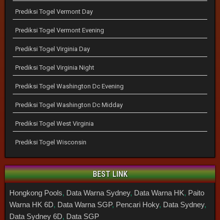
Prediksi Togel Vermont Day
Prediksi Togel Vermont Evening
Prediksi Togel Virginia Day
Prediksi Togel Virginia Night
Prediksi Togel Washington Dc Evening
Prediksi Togel Washington Dc Midday
Prediksi Togel West Virginia
Prediksi Togel Wisconsin
BEST LINK
Hongkong Pools
,
Data Warna Sydney
,
Data Warna HK
,
Paito
Warna HK 6D
,
Data Warna SGP
,
Pencari Hoky
,
Data Sydney
,
Data Sydney 6D
,
Data SGP