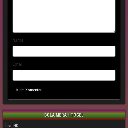
Nama
Email
Kirim Komentar
BOLA MERAH TOGEL
Live HK