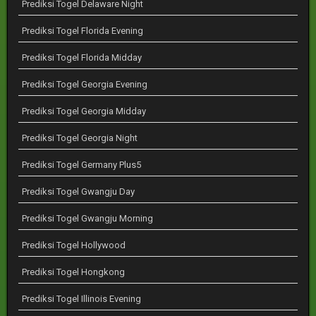
Prediksi Togel Delaware Night
Prediksi Togel Florida Evening
Prediksi Togel Florida Midday
Prediksi Togel Georgia Evening
Prediksi Togel Georgia Midday
Prediksi Togel Georgia Night
Prediksi Togel Germany Plus5
Prediksi Togel Gwangju Day
Prediksi Togel Gwangju Morning
Prediksi Togel Hollywood
Prediksi Togel Hongkong
Prediksi Togel Illinois Evening