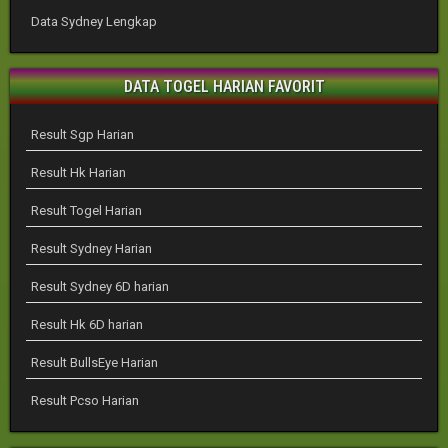
Data Sydney Lengkap
DATA TOGEL HARIAN FAVORIT
Result Sgp Harian
Result Hk Harian
Result Togel Harian
Result Sydney Harian
Result Sydney 6D harian
Result Hk 6D harian
Result BullsEye Harian
Result Pcso Harian