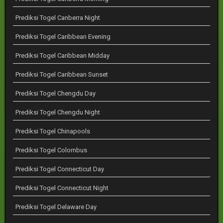
Prediksi Togel Canberra Night
Prediksi Togel Caribbean Evening
Prediksi Togel Caribbean Midday
Prediksi Togel Caribbean Sunset
Prediksi Togel Chengdu Day
Prediksi Togel Chengdu Night
Prediksi Togel Chinapools
Prediksi Togel Colombus
Prediksi Togel Connecticut Day
Prediksi Togel Connecticut Night
Prediksi Togel Delaware Day