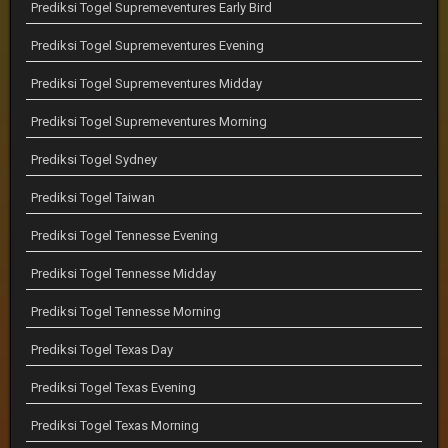
Prediksi Togel Supremeventures Early Bird
Prediksi Togel Supremeventures Evening
Prediksi Togel Supremeventures Midday
Prediksi Togel Supremeventures Morning
Prediksi Togel Sydney
Prediksi Togel Taiwan
Prediksi Togel Tennesse Evening
Prediksi Togel Tennesse Midday
Prediksi Togel Tennesse Morning
Prediksi Togel Texas Day
Prediksi Togel Texas Evening
Prediksi Togel Texas Morning