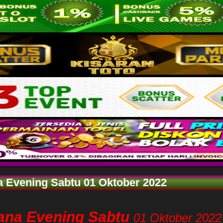
na Evening Sabtu 01 Oktober 2022
iana Evening Sabtu
01 Oktober 2022