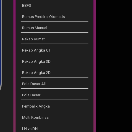
BBFS
Rumus Prediksi Otomatis
Rumus Manual
Rekap Kumat
Rekap Angka CT
Rekap Angka 3D
Rekap Angka 2D
Pola Dasar All
Pola Dasar
Pembalik Angka
Multi Kombinasi
LN vs DN