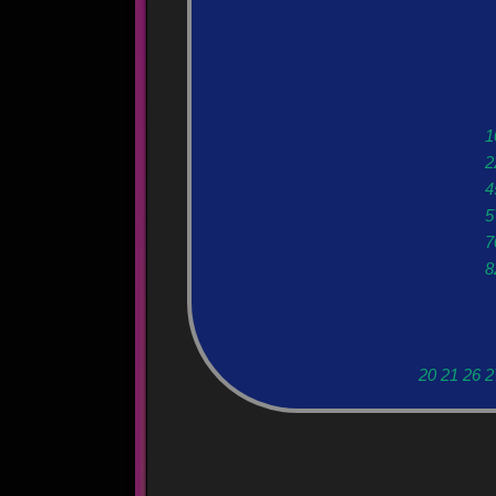
1
2
4
5
7
8
20 21 26 2