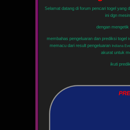
Selamat datang di forum pencari togel yang 
ini dgn mesi
dengan mengeti
membahas pengeluaran dan prediksi togel
I
memacu dari result pengeluaran
Indiana Ev
akurat untuk me
ikuti pred
PRE