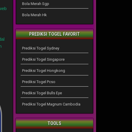
Bola Merah Sgp
 web
Bola Merah Hk
PREDIKSI TOGEL FAVORIT
dal
n
Prediksi Togel Sydney
Prediksi Togel Singapore
Prediksi Togel Hongkong
Prediksi Togel Pcso
Prediksi Togel Bulls Eye
Prediksi Togel Magnum Cambodia
TOOLS