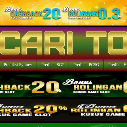
Prediksi Sydney
Prediksi SGP
Prediksi PCSO
Prediksi 