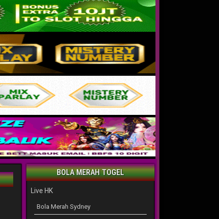
BOLA MERAH TOGEL
Live HK
Bola Merah Sydney