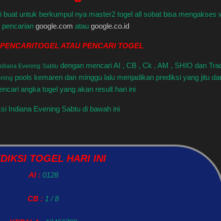
di buat untuk berkumpul nya master2 togel all sobat bisa mengakses
n pencarian
google.com
atau
google.co.id
k
PENCARITOGEL ATAU PENCARI TOGEL
dengan mencari AI , CB , Ck , AM , SHIO dan Tra
ndiana Evening
Sabtu
pools kemaren dan minggu lalu menjadikan prediksi yang jitu da
ening
ncari angka togel yang akan result hari ini
iksi Indiana Evening Sabtu di bawah ini
DIKSI TOGEL HARI INI
AI :
0128
CB :
1 / 8