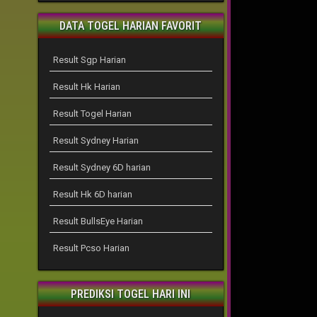
DATA TOGEL HARIAN FAVORIT
Result Sgp Harian
Result Hk Harian
Result Togel Harian
Result Sydney Harian
Result Sydney 6D harian
Result Hk 6D harian
Result BullsEye Harian
Result Pcso Harian
PREDIKSI TOGEL HARI INI