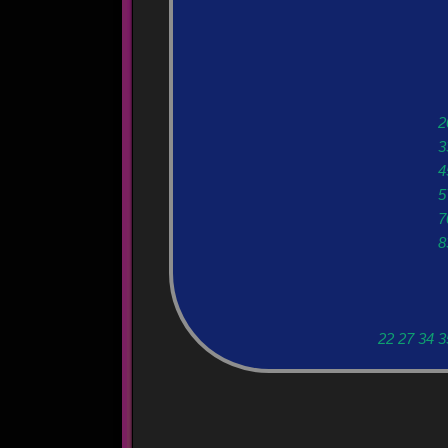
2
3
4
5
7
8
22 27 34 3