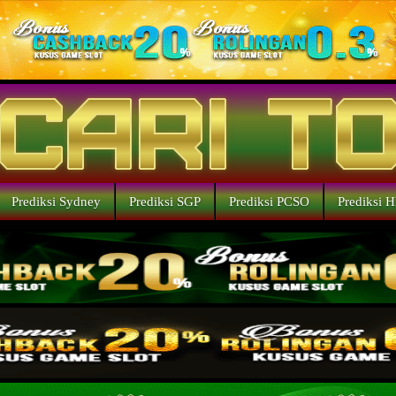
Prediksi Sydney
Prediksi SGP
Prediksi PCSO
Prediksi 