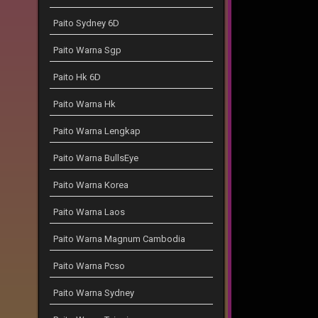
Paito Sydney 6D
Paito Warna Sgp
Paito Hk 6D
Paito Warna Hk
Paito Warna Lengkap
Paito Warna BullsEye
Paito Warna Korea
Paito Warna Laos
Paito Warna Magnum Cambodia
Paito Warna Pcso
Paito Warna Sydney