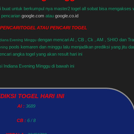
di buat untuk berkumpul nya master2 togel all sobat bisa mengakses
n pencarian
google.com
atau
google.co.id
k
PENCARITOGEL ATAU PENCARI TOGEL
dengan mencari AI , CB , Ck , AM , SHIO dan Tra
ndiana Evening
Minggu
pools kemaren dan minggu lalu menjadikan prediksi yang jitu da
ening
ncari angka togel yang akan result hari ini
ksi Indiana Evening Minggu di bawah ini
DIKSI TOGEL HARI INI
AI :
3689
CB :
6 / 8