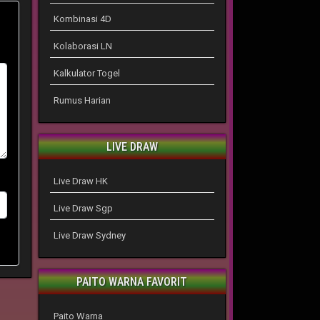
Kombinasi 4D
Kolaborasi LN
Kalkulator Togel
Rumus Harian
LIVE DRAW
Live Draw HK
Live Draw Sgp
Live Draw Sydney
PAITO WARNA FAVORIT
Paito Warna