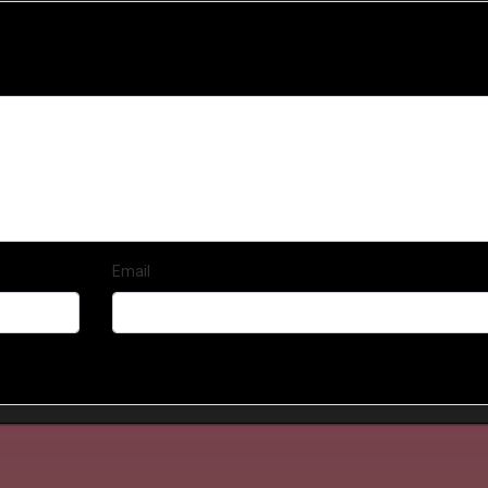
Email