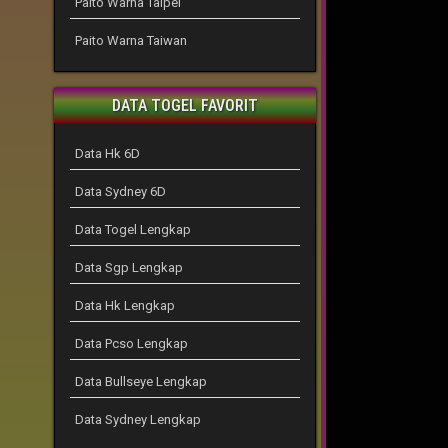
Paito Warna Taipei
Paito Warna Taiwan
DATA TOGEL FAVORIT
Data Hk 6D
Data Sydney 6D
Data Togel Lengkap
Data Sgp Lengkap
Data Hk Lengkap
Data Pcso Lengkap
Data Bullseye Lengkap
Data Sydney Lengkap