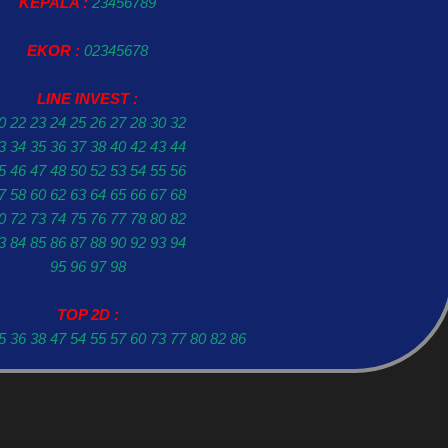
KEPALA :
23456789
EKOR :
02345678
LINE INVEST :
0 22 23 24 25 26 27 28 30 32
3 34 35 36 37 38 40 42 43 44
5 46 47 48 50 52 53 54 55 56
7 58 60 62 63 64 65 66 67 68
0 72 73 74 75 76 77 78 80 82
3 84 85 86 87 88 90 92 93 94
95 96 97 98
TOP 2D :
5 36 38 47 54 55 57 60 73 77 80 82 86