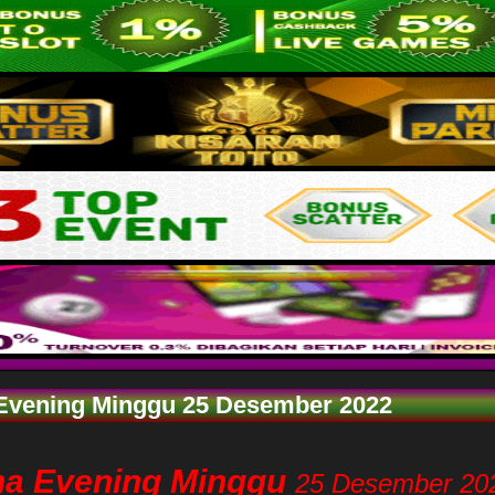
 Evening Minggu 25 Desember 2022
ana Evening Minggu
25 Desember 20