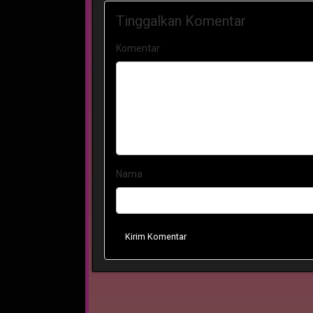
Tinggalkan Komentar
Komentar
Nama
Kirim Komentar