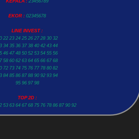
KEPALA :
23456789
EKOR :
02345678
LINE INVEST :
0 22 23 24 25 26 27 28 30 32
3 34 35 36 37 38 40 42 43 44
5 46 47 48 50 52 53 54 55 56
7 58 60 62 63 64 65 66 67 68
0 72 73 74 75 76 77 78 80 82
3 84 85 86 87 88 90 92 93 94
95 96 97 98
TOP 2D :
2 53 63 64 67 68 75 76 78 86 87 90 92