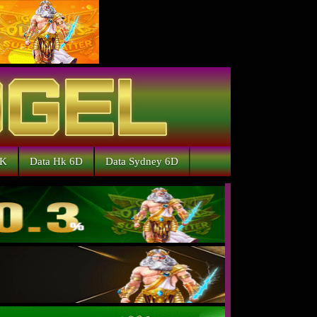
HK
Data Hk 6D
Data Sydney 6D