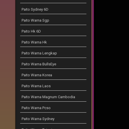
Paito Sydney 6D
Paito Warna Sgp
Paito Hk 6D
Paito Warna Hk
Paito Warna Lengkap
Paito Warna BullsEye
Paito Warna Korea
Paito Warna Laos
Paito Warna Magnum Cambodia
Paito Warna Pcso
Paito Warna Sydney