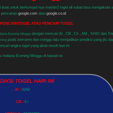
di buat untuk berkumpul nya master2 togel all sobat bisa mengakses
n pencarian
google.com
atau
google.co.id
k
PENCARITOGEL ATAU PENCARI TOGEL
dengan mencari AI , CB , Ck , AM , SHIO dan Tra
ndiana Evening
Minggu
pools kemaren dan minggu lalu menjadikan prediksi yang jitu da
ening
ncari angka togel yang akan result hari ini
ksi Indiana Evening Minggu di bawah ini
DIKSI TOGEL HARI INI
AI :
0256
CB :
6 /