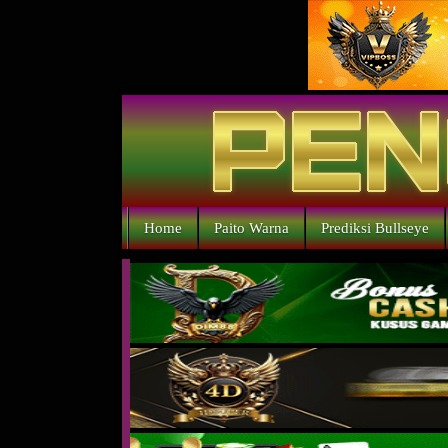
Home
Paito Warna
Prediksi Bullseye