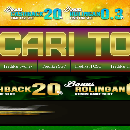
Prediksi Sydney
Prediksi SGP
Prediksi PCSO
Prediksi 