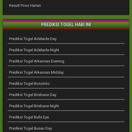
Result Pcso Harian
PREDIKSI TOGEL HARI INI
Prediksi Togel Adelaide Day
Prediksi Togel Adelaide Night
Prediksi Togel Arkansas Evening
Prediksi Togel Arkansas Midday
Prediksi Togel Bonoloto
Prediksi Togel Brisbane Day
Prediksi Togel Brisbane Night
Prediksi Togel Bulls Eye
Prediksi Togel Busan Day