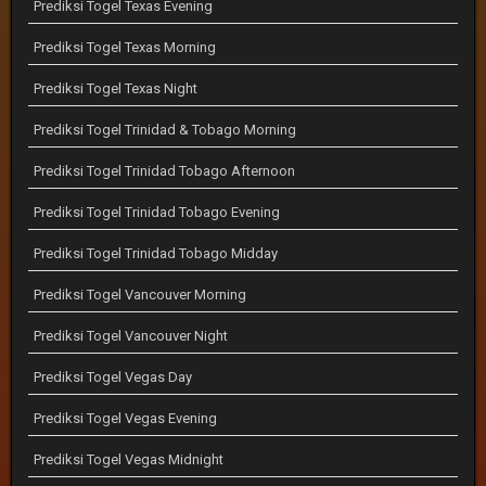
Prediksi Togel Texas Evening
Prediksi Togel Texas Morning
Prediksi Togel Texas Night
Prediksi Togel Trinidad & Tobago Morning
Prediksi Togel Trinidad Tobago Afternoon
Prediksi Togel Trinidad Tobago Evening
Prediksi Togel Trinidad Tobago Midday
Prediksi Togel Vancouver Morning
Prediksi Togel Vancouver Night
Prediksi Togel Vegas Day
Prediksi Togel Vegas Evening
Prediksi Togel Vegas Midnight