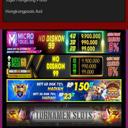
Hongkongpools Asli