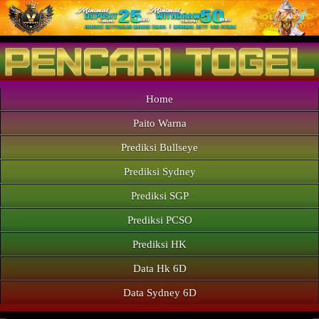
Home
Paito Warna
Prediksi Bullseye
Prediksi Sydney
Prediksi SGP
Prediksi PCSO
Prediksi HK
Data Hk 6D
Data Sydney 6D