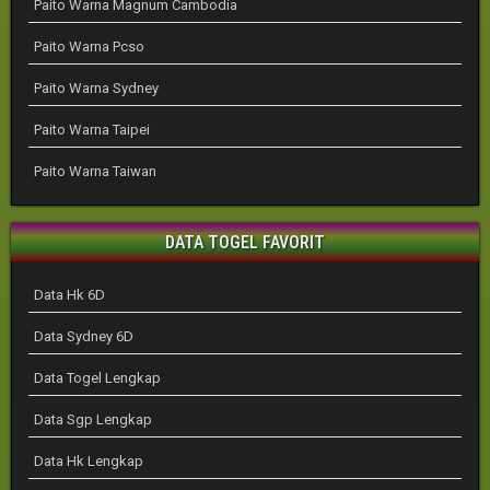
Paito Warna Magnum Cambodia
Paito Warna Pcso
Paito Warna Sydney
Paito Warna Taipei
Paito Warna Taiwan
DATA TOGEL FAVORIT
Data Hk 6D
Data Sydney 6D
Data Togel Lengkap
Data Sgp Lengkap
Data Hk Lengkap