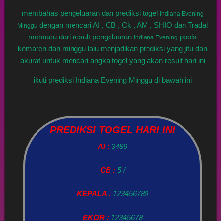
membahas pengeluaran dan prediksi togel
Indiana Evening
dengan mencari AI , CB , Ck , AM , SHIO dan Tradal
Minggu
memacu dari result pengeluaran
pools
Indiana Evening
kemaren dan minggu lalu menjadikan prediksi yang jitu dan
akurat untuk mencari angka togel yang akan result hari ini
ikuti prediksi Indiana Evening Minggu di bawah ini
PREDIKSI TOGEL HARI INI
AI :
3489
CB :
5 /
KEPALA :
123456789
EKOR :
12345678