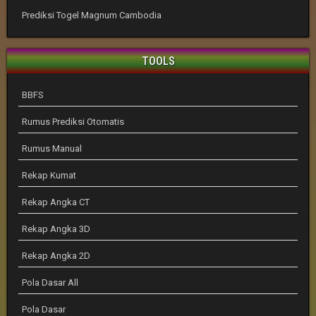
Prediksi Togel Magnum Cambodia
TOOLS
BBFS
Rumus Prediksi Otomatis
Rumus Manual
Rekap Kumat
Rekap Angka CT
Rekap Angka 3D
Rekap Angka 2D
Pola Dasar All
Pola Dasar