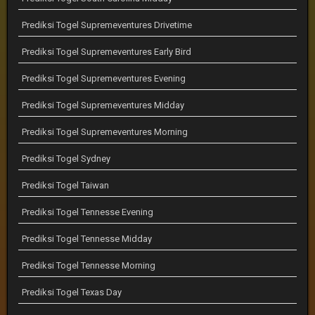
Prediksi Togel Supremeventures Drivetime
Prediksi Togel Supremeventures Early Bird
Prediksi Togel Supremeventures Evening
Prediksi Togel Supremeventures Midday
Prediksi Togel Supremeventures Morning
Prediksi Togel Sydney
Prediksi Togel Taiwan
Prediksi Togel Tennesse Evening
Prediksi Togel Tennesse Midday
Prediksi Togel Tennesse Morning
Prediksi Togel Texas Day