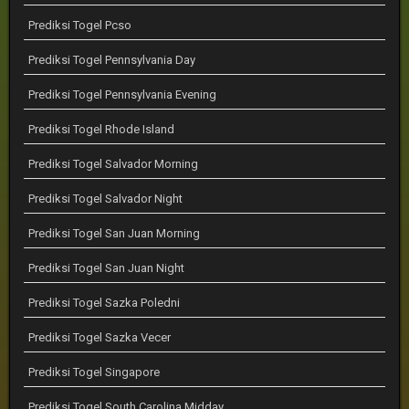
Prediksi Togel Pcso
Prediksi Togel Pennsylvania Day
Prediksi Togel Pennsylvania Evening
Prediksi Togel Rhode Island
Prediksi Togel Salvador Morning
Prediksi Togel Salvador Night
Prediksi Togel San Juan Morning
Prediksi Togel San Juan Night
Prediksi Togel Sazka Poledni
Prediksi Togel Sazka Vecer
Prediksi Togel Singapore
Prediksi Togel South Carolina Midday