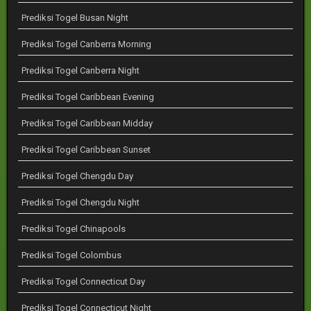
Prediksi Togel Busan Night
Prediksi Togel Canberra Morning
Prediksi Togel Canberra Night
Prediksi Togel Caribbean Evening
Prediksi Togel Caribbean Midday
Prediksi Togel Caribbean Sunset
Prediksi Togel Chengdu Day
Prediksi Togel Chengdu Night
Prediksi Togel Chinapools
Prediksi Togel Colombus
Prediksi Togel Connecticut Day
Prediksi Togel Connecticut Night