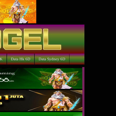
HK
Data Hk 6D
Data Sydney 6D