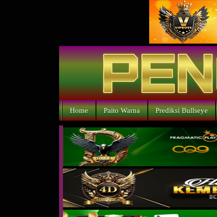
Home
Paito Warna
Prediksi Bullseye