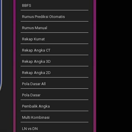
BBFS
Rumus Prediksi Otomatis
Rumus Manual
Rekap Kumat
Rekap Angka CT
Rekap Angka 3D
Rekap Angka 2D
Pola Dasar All
Pola Dasar
Pembalik Angka
Multi Kombinasi
LN vs DN