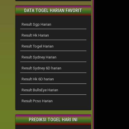
DATA TOGEL HARIAN FAVORIT
Result Sgp Harian
Result Hk Harian
Result Togel Harian
Result Sydney Harian
Result Sydney 6D harian
Result Hk 6D harian
Result BullsEye Harian
Result Pcso Harian
PREDIKSI TOGEL HARI INI