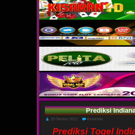
Prediksi India
19 Oktober 2022
Komentar
Prediksi Togel Ind