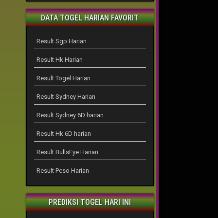
DATA TOGEL HARIAN FAVORIT
Result Sgp Harian
Result Hk Harian
Result Togel Harian
Result Sydney Harian
Result Sydney 6D harian
Result Hk 6D harian
Result BullsEye Harian
Result Pcso Harian
PREDIKSI TOGEL HARI INI