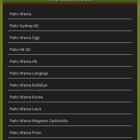
Paito Warna
Paito Sydney 6D
Paito Warna Sgp
Paito Hk 6D
Paito Warna Hk
Paito Warna Lengkap
Paito Warna BullsEye
Paito Warna Korea
Paito Warna Laos
Paito Warna Magnum Cambodia
Paito Warna Pcso