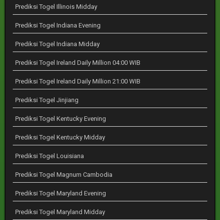
Prediksi Togel Illinois Midday
Prediksi Togel Indiana Evening
Prediksi Togel Indiana Midday
Prediksi Togel Ireland Daily Million 04:00 WIB
Prediksi Togel Ireland Daily Million 21:00 WIB
Prediksi Togel Jinjiang
Prediksi Togel Kentucky Evening
Prediksi Togel Kentucky Midday
Prediksi Togel Louisiana
Prediksi Togel Magnum Cambodia
Prediksi Togel Maryland Evening
Prediksi Togel Maryland Midday