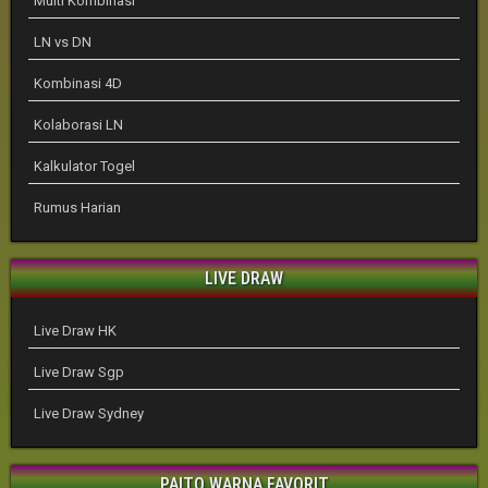
Multi Kombinasi
LN vs DN
Kombinasi 4D
Kolaborasi LN
Kalkulator Togel
Rumus Harian
LIVE DRAW
Live Draw HK
Live Draw Sgp
Live Draw Sydney
PAITO WARNA FAVORIT