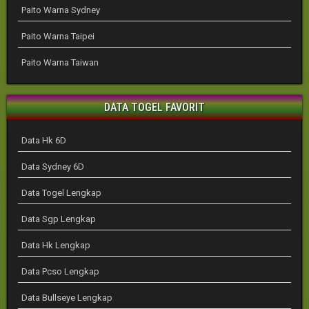
Paito Warna Sydney
Paito Warna Taipei
Paito Warna Taiwan
DATA TOGEL FAVORIT
Data Hk 6D
Data Sydney 6D
Data Togel Lengkap
Data Sgp Lengkap
Data Hk Lengkap
Data Pcso Lengkap
Data Bullseye Lengkap