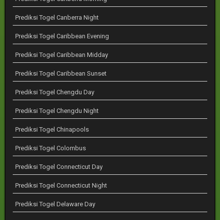
Prediksi Togel Canberra Night
Prediksi Togel Caribbean Evening
Prediksi Togel Caribbean Midday
Prediksi Togel Caribbean Sunset
Prediksi Togel Chengdu Day
Prediksi Togel Chengdu Night
Prediksi Togel Chinapools
Prediksi Togel Colombus
Prediksi Togel Connecticut Day
Prediksi Togel Connecticut Night
Prediksi Togel Delaware Day