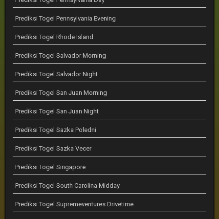
Prediksi Togel Pennsylvania Evening
Prediksi Togel Rhode Island
Prediksi Togel Salvador Morning
Prediksi Togel Salvador Night
Prediksi Togel San Juan Morning
Prediksi Togel San Juan Night
Prediksi Togel Sazka Poledni
Prediksi Togel Sazka Vecer
Prediksi Togel Singapore
Prediksi Togel South Carolina Midday
Prediksi Togel Supremeventures Drivetime