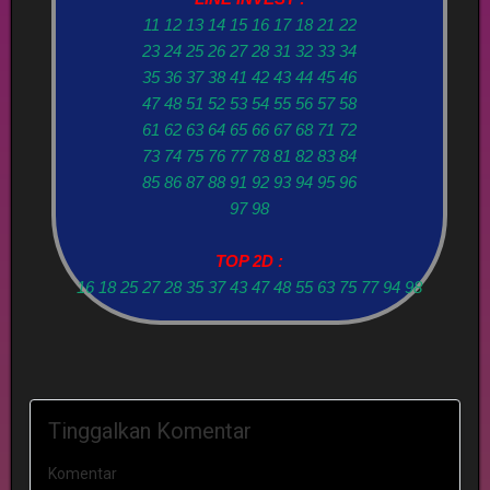
11 12 13 14 15 16 17 18 21 22
23 24 25 26 27 28 31 32 33 34
35 36 37 38 41 42 43 44 45 46
47 48 51 52 53 54 55 56 57 58
61 62 63 64 65 66 67 68 71 72
73 74 75 76 77 78 81 82 83 84
85 86 87 88 91 92 93 94 95 96
97 98
TOP 2D :
16 18 25 27 28 35 37 43 47 48 55 63 75 77 94 98
Tinggalkan Komentar
Komentar