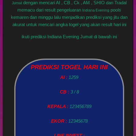
dengan mencari AI , CB , Ck , AM , SHIO dan Tradal
Jumat
memacu dari result pengeluaran
pools
Indiana Evening
kemaren dan minggu lalu menjadikan prediksi yang jitu dan
akurat untuk mencari angka togel yang akan result hari ini
ikuti prediksi Indiana Evening Jumat di bawah ini
PREDIKSI TOGEL HARI INI
AI :
1259
CB :
3 / 8
KEPALA :
123456789
EKOR :
12345678
LINE INVEST :