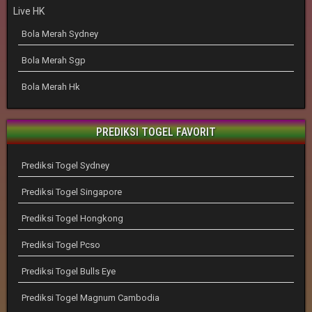
Live HK
Bola Merah Sydney
Bola Merah Sgp
Bola Merah Hk
PREDIKSI TOGEL FAVORIT
Prediksi Togel Sydney
Prediksi Togel Singapore
Prediksi Togel Hongkong
Prediksi Togel Pcso
Prediksi Togel Bulls Eye
Prediksi Togel Magnum Cambodia