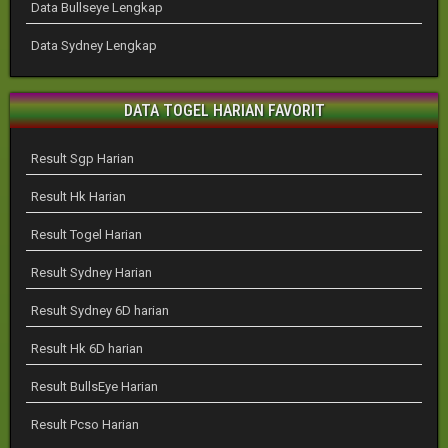
Data Bullseye Lengkap
Data Sydney Lengkap
DATA TOGEL HARIAN FAVORIT
Result Sgp Harian
Result Hk Harian
Result Togel Harian
Result Sydney Harian
Result Sydney 6D harian
Result Hk 6D harian
Result BullsEye Harian
Result Pcso Harian