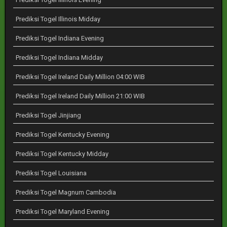
Prediksi Togel Illinois Midday
Prediksi Togel Indiana Evening
Prediksi Togel Indiana Midday
Prediksi Togel Ireland Daily Million 04:00 WIB
Prediksi Togel Ireland Daily Million 21:00 WIB
Prediksi Togel Jinjiang
Prediksi Togel Kentucky Evening
Prediksi Togel Kentucky Midday
Prediksi Togel Louisiana
Prediksi Togel Magnum Cambodia
Prediksi Togel Maryland Evening