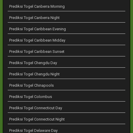
Prediksi Togel Canberra Morning
Prediksi Togel Canberra Night
Prediksi Togel Caribbean Evening
Prediksi Togel Caribbean Midday
Prediksi Togel Caribbean Sunset
Prediksi Togel Chengdu Day
Prediksi Togel Chengdu Night
Prediksi Togel Chinapools
Prediksi Togel Colombus
Prediksi Togel Connecticut Day
Prediksi Togel Connecticut Night
Prediksi Togel Delaware Day