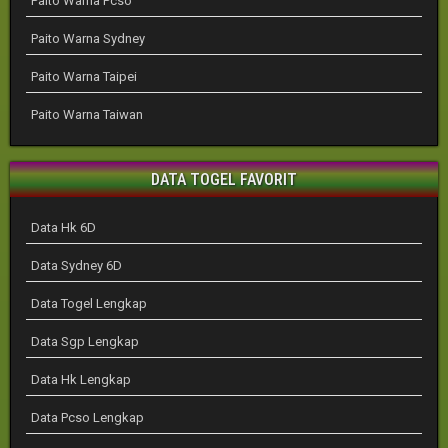
Paito Warna Pcso
Paito Warna Sydney
Paito Warna Taipei
Paito Warna Taiwan
DATA TOGEL FAVORIT
Data Hk 6D
Data Sydney 6D
Data Togel Lengkap
Data Sgp Lengkap
Data Hk Lengkap
Data Pcso Lengkap