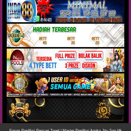
Forum Prediksi Pencari Togel | Master Prediksi Angka Jitu Sgp Hk