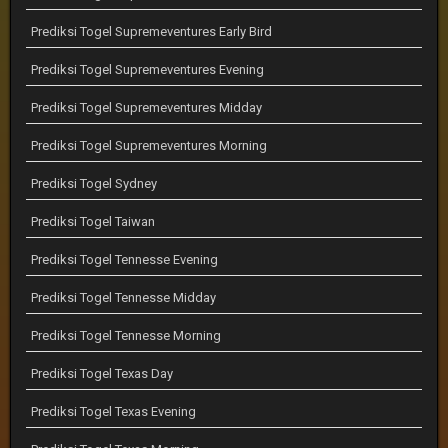
Prediksi Togel Supremeventures Early Bird
Prediksi Togel Supremeventures Evening
Prediksi Togel Supremeventures Midday
Prediksi Togel Supremeventures Morning
Prediksi Togel Sydney
Prediksi Togel Taiwan
Prediksi Togel Tennesse Evening
Prediksi Togel Tennesse Midday
Prediksi Togel Tennesse Morning
Prediksi Togel Texas Day
Prediksi Togel Texas Evening