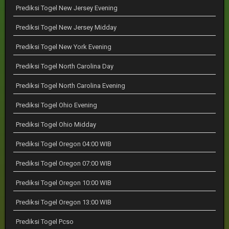
Prediksi Togel New Jersey Evening
Prediksi Togel New Jersey Midday
Prediksi Togel New York Evening
Prediksi Togel North Carolina Day
Prediksi Togel North Carolina Evening
Prediksi Togel Ohio Evening
Prediksi Togel Ohio Midday
Prediksi Togel Oregon 04:00 WIB
Prediksi Togel Oregon 07:00 WIB
Prediksi Togel Oregon 10:00 WIB
Prediksi Togel Oregon 13:00 WIB
Prediksi Togel Pcso