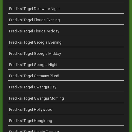
Prediksi Togel Delaware Night
Prediksi Togel Florida Evening
Prediksi Togel Florida Midday
Prediksi Togel Georgia Evening
Prediksi Togel Georgia Midday
Prediksi Togel Georgia Night
Prediksi Togel Germany Plus5
Prediksi Togel Gwangju Day
Prediksi Togel Gwangju Morning
Prediksi Togel Hollywood
Prediksi Togel Hongkong
Prediksi Togel Illinois Evening