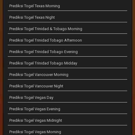
Prediksi Togel Texas Morning
Prediksi Togel Texas Night
Prediksi Togel Trinidad & Tobago Morning
Prediksi Togel Trinidad Tobago Afternoon
Prediksi Togel Trinidad Tobago Evening
Prediksi Togel Trinidad Tobago Midday
Prediksi Togel Vancouver Morning
Prediksi Togel Vancouver Night
Prediksi Togel Vegas Day
Prediksi Togel Vegas Evening
Prediksi Togel Vegas Midnight
Prediksi Togel Vegas Morning