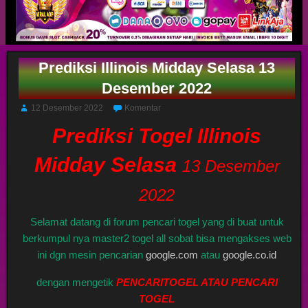
Prediksi Illinois Midday Selasa 13
Desember 2022
12 Desember 2022
Komentar
Prediksi Togel Illinois
Midday Selasa
13 Desember
2022
Selamat datang di forum pencari togel yang di buat untuk
berkumpul nya master2 togel all sobat bisa mengakses web
ini dgn mesin pencarian
google.com
atau
google.co.id
dengan mengetik
PENCARITOGEL ATAU PENCARI
TOGEL