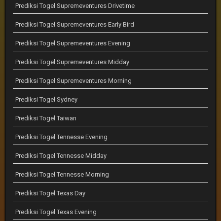
Prediksi Togel Supremeventures Drivetime
Prediksi Togel Supremeventures Early Bird
Prediksi Togel Supremeventures Evening
Prediksi Togel Supremeventures Midday
Prediksi Togel Supremeventures Morning
Prediksi Togel Sydney
Prediksi Togel Taiwan
Prediksi Togel Tennesse Evening
Prediksi Togel Tennesse Midday
Prediksi Togel Tennesse Morning
Prediksi Togel Texas Day
Prediksi Togel Texas Evening