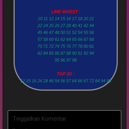
LINE INVEST :
10 11 12 14 15 16 17 18 20 21
22 24 25 26 27 28 40 41 42 44
45 46 47 48 50 51 52 54 55 56
57 58 60 61 62 64 65 66 67 68
70 71 72 74 75 76 77 78 80 81
82 84 85 86 87 88 90 91 92 94
95 96 97 98
TOP 2D :
12 15 16 24 28 46 54 56 57 64 66 67 72 84 94 98
Tinggalkan Komentar