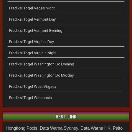
Prediksi Togel Vegas Night
Prediksi Togel Vermont Day
Prediksi Togel Vermont Evening
Prediksi Togel Virginia Day
Prediksi Togel Virginia Night
Prediksi Togel Washington Dc Evening
Prediksi Togel Washington Dc Midday
Prediksi Togel West Virginia
Prediksi Togel Wisconsin
BEST LINK
Hongkong Pools
,
Data Warna Sydney
,
Data Warna HK
,
Paito