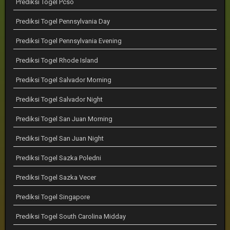
Prediksi Togel Pcso
Prediksi Togel Pennsylvania Day
Prediksi Togel Pennsylvania Evening
Prediksi Togel Rhode Island
Prediksi Togel Salvador Morning
Prediksi Togel Salvador Night
Prediksi Togel San Juan Morning
Prediksi Togel San Juan Night
Prediksi Togel Sazka Poledni
Prediksi Togel Sazka Vecer
Prediksi Togel Singapore
Prediksi Togel South Carolina Midday