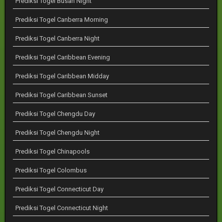
Prediksi Togel Busan Night
Prediksi Togel Canberra Morning
Prediksi Togel Canberra Night
Prediksi Togel Caribbean Evening
Prediksi Togel Caribbean Midday
Prediksi Togel Caribbean Sunset
Prediksi Togel Chengdu Day
Prediksi Togel Chengdu Night
Prediksi Togel Chinapools
Prediksi Togel Colombus
Prediksi Togel Connecticut Day
Prediksi Togel Connecticut Night