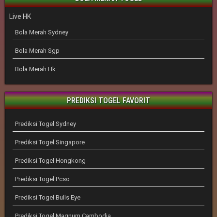
Live HK
Bola Merah Sydney
Bola Merah Sgp
Bola Merah Hk
PREDIKSI TOGEL FAVORIT
Prediksi Togel Sydney
Prediksi Togel Singapore
Prediksi Togel Hongkong
Prediksi Togel Pcso
Prediksi Togel Bulls Eye
Prediksi Togel Magnum Cambodia