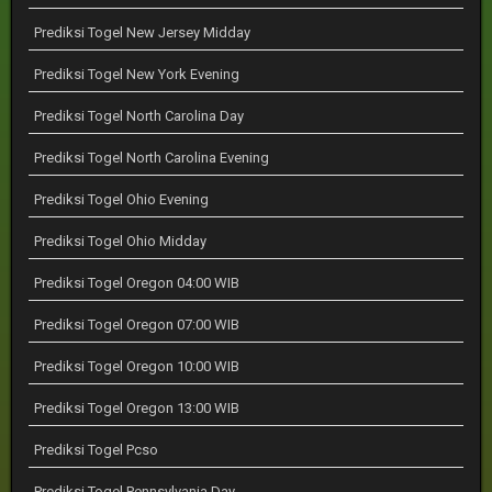
Prediksi Togel New Jersey Midday
Prediksi Togel New York Evening
Prediksi Togel North Carolina Day
Prediksi Togel North Carolina Evening
Prediksi Togel Ohio Evening
Prediksi Togel Ohio Midday
Prediksi Togel Oregon 04:00 WIB
Prediksi Togel Oregon 07:00 WIB
Prediksi Togel Oregon 10:00 WIB
Prediksi Togel Oregon 13:00 WIB
Prediksi Togel Pcso
Prediksi Togel Pennsylvania Day