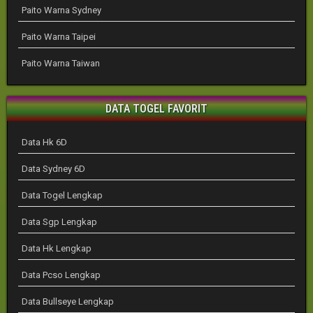
Paito Warna Sydney
Paito Warna Taipei
Paito Warna Taiwan
DATA TOGEL FAVORIT
Data Hk 6D
Data Sydney 6D
Data Togel Lengkap
Data Sgp Lengkap
Data Hk Lengkap
Data Pcso Lengkap
Data Bullseye Lengkap