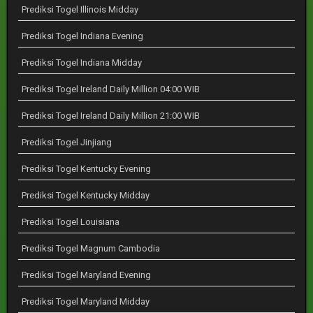
Prediksi Togel Illinois Midday
Prediksi Togel Indiana Evening
Prediksi Togel Indiana Midday
Prediksi Togel Ireland Daily Million 04:00 WIB
Prediksi Togel Ireland Daily Million 21:00 WIB
Prediksi Togel Jinjiang
Prediksi Togel Kentucky Evening
Prediksi Togel Kentucky Midday
Prediksi Togel Louisiana
Prediksi Togel Magnum Cambodia
Prediksi Togel Maryland Evening
Prediksi Togel Maryland Midday