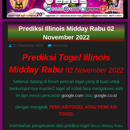
Prediksi Illinois Midday Rabu 02
November 2022
01 November 2022
Komentar
Prediksi Togel Illinois
Midday Rabu
02 November 2022
Selamat datang di forum pencari togel yang di buat untuk
berkumpul nya master2 togel all sobat bisa mengakses web
ini dgn mesin pencarian
google.com
atau
google.co.id
dengan mengetik
PENCARITOGEL ATAU PENCARI
TOGEL
membahas pengeluaran dan prediksi togel
Illinois Midday
Rabu