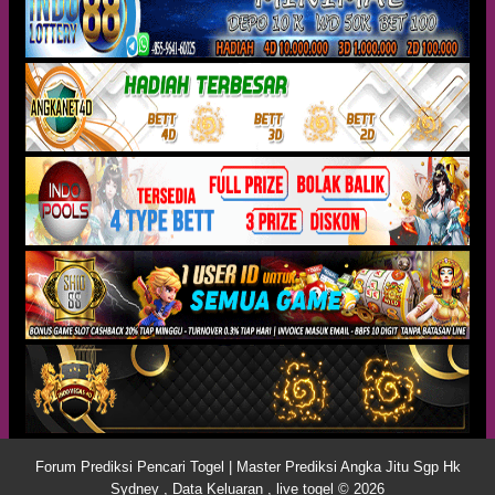
Forum Prediksi Pencari Togel | Master Prediksi Angka Jitu Sgp Hk
Sydney , Data Keluaran , live togel © 2026