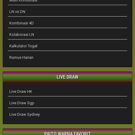
Multi Kombinasi
LN vs DN
Kombinasi 4D
Kolaborasi LN
Kalkulator Togel
Rumus Harian
LIVE DRAW
Live Draw HK
Live Draw Sgp
Live Draw Sydney
PAITO WARNA FAVORIT