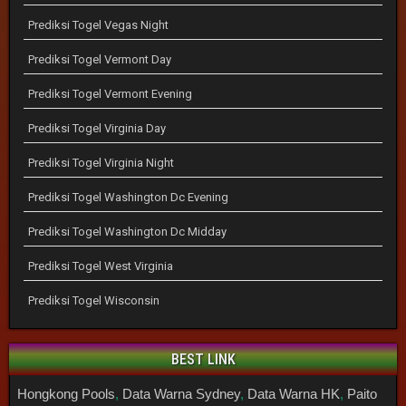
Prediksi Togel Vegas Night
Prediksi Togel Vermont Day
Prediksi Togel Vermont Evening
Prediksi Togel Virginia Day
Prediksi Togel Virginia Night
Prediksi Togel Washington Dc Evening
Prediksi Togel Washington Dc Midday
Prediksi Togel West Virginia
Prediksi Togel Wisconsin
BEST LINK
Hongkong Pools
,
Data Warna Sydney
,
Data Warna HK
,
Paito