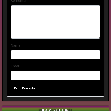
Komentar
Nama
Email
Kirim Komentar
BOLA MERAH TOGEL