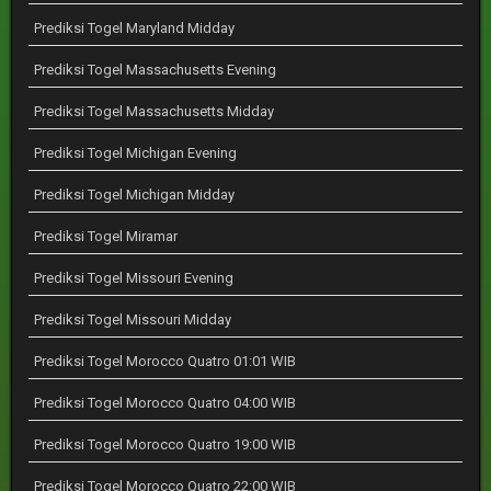
Prediksi Togel Maryland Midday
Prediksi Togel Massachusetts Evening
Prediksi Togel Massachusetts Midday
Prediksi Togel Michigan Evening
Prediksi Togel Michigan Midday
Prediksi Togel Miramar
Prediksi Togel Missouri Evening
Prediksi Togel Missouri Midday
Prediksi Togel Morocco Quatro 01:01 WIB
Prediksi Togel Morocco Quatro 04:00 WIB
Prediksi Togel Morocco Quatro 19:00 WIB
Prediksi Togel Morocco Quatro 22:00 WIB