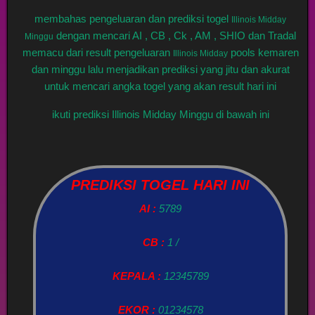
membahas pengeluaran dan prediksi togel
Illinois Midday
dengan mencari AI , CB , Ck , AM , SHIO dan Tradal
Minggu
memacu dari result pengeluaran
pools kemaren
Illinois Midday
dan minggu lalu menjadikan prediksi yang jitu dan akurat
untuk mencari angka togel yang akan result hari ini
ikuti prediksi Illinois Midday Minggu di bawah ini
PREDIKSI TOGEL HARI INI
AI :
5789
CB :
1 /
KEPALA :
12345789
EKOR :
01234578