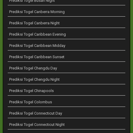
Prediksi Togel Busan Night
Prediksi Togel Canberra Morning
Prediksi Togel Canberra Night
Prediksi Togel Caribbean Evening
Prediksi Togel Caribbean Midday
Prediksi Togel Caribbean Sunset
Prediksi Togel Chengdu Day
Prediksi Togel Chengdu Night
Prediksi Togel Chinapools
Prediksi Togel Colombus
Prediksi Togel Connecticut Day
Prediksi Togel Connecticut Night