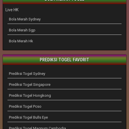
Live HK
Bola Merah Sydney
Bola Merah Sgp
Bola Merah Hk
PREDIKSI TOGEL FAVORIT
Prediksi Togel Sydney
Prediksi Togel Singapore
Prediksi Togel Hongkong
Prediksi Togel Pcso
Prediksi Togel Bulls Eye
Prediksi Togel Magnum Cambodia