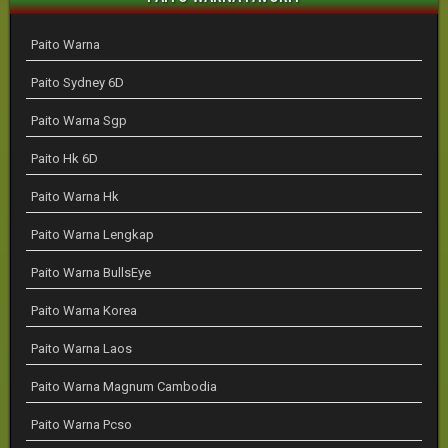
Paito Warna
Paito Sydney 6D
Paito Warna Sgp
Paito Hk 6D
Paito Warna Hk
Paito Warna Lengkap
Paito Warna BullsEye
Paito Warna Korea
Paito Warna Laos
Paito Warna Magnum Cambodia
Paito Warna Pcso