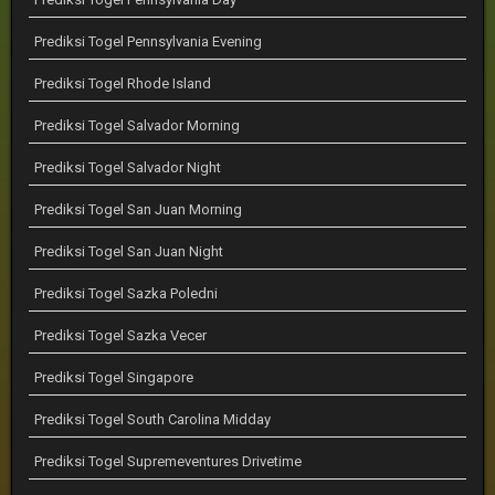
Prediksi Togel Pennsylvania Evening
Prediksi Togel Rhode Island
Prediksi Togel Salvador Morning
Prediksi Togel Salvador Night
Prediksi Togel San Juan Morning
Prediksi Togel San Juan Night
Prediksi Togel Sazka Poledni
Prediksi Togel Sazka Vecer
Prediksi Togel Singapore
Prediksi Togel South Carolina Midday
Prediksi Togel Supremeventures Drivetime