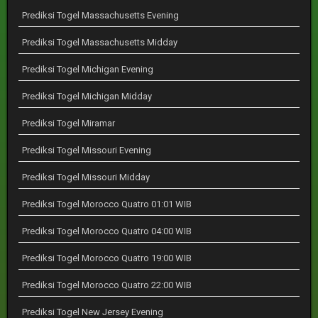
Prediksi Togel Massachusetts Evening
Prediksi Togel Massachusetts Midday
Prediksi Togel Michigan Evening
Prediksi Togel Michigan Midday
Prediksi Togel Miramar
Prediksi Togel Missouri Evening
Prediksi Togel Missouri Midday
Prediksi Togel Morocco Quatro 01:01 WIB
Prediksi Togel Morocco Quatro 04:00 WIB
Prediksi Togel Morocco Quatro 19:00 WIB
Prediksi Togel Morocco Quatro 22:00 WIB
Prediksi Togel New Jersey Evening