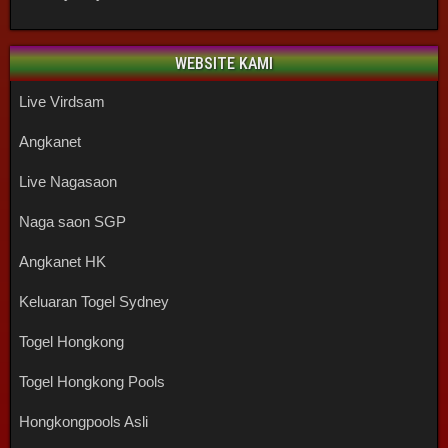
WEBSITE KAMI
Live Virdsam
Angkanet
Live Nagasaon
Naga saon SGP
Angkanet HK
Keluaran Togel Sydney
Togel Hongkong
Togel Hongkong Pools
Hongkongpools Asli