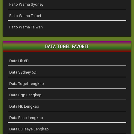
Paito Warna Sydney
Paito Warna Taipei
Paito Warna Taiwan
DATA TOGEL FAVORIT
Data Hk 6D
Data Sydney 6D
Data Togel Lengkap
Data Sgp Lengkap
Data Hk Lengkap
Data Pcso Lengkap
Data Bullseye Lengkap