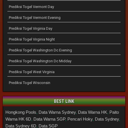
Prediksi Togel Vermont Day
Prediksi Togel Vermont Evening
Prediksi Togel Virginia Day
Prediksi Togel Virginia Night
Prediksi Togel Washington Dc Evening
Prediksi Togel Washington Dc Midday
Prediksi Togel West Virginia
Prediksi Togel Wisconsin
BEST LINK
Hongkong Pools
,
Data Warna Sydney
,
Data Warna HK
,
Paito
Warna HK 6D
,
Data Warna SGP
,
Pencari Hoky
,
Data Sydney
,
Data Sydney 6D
,
Data SGP