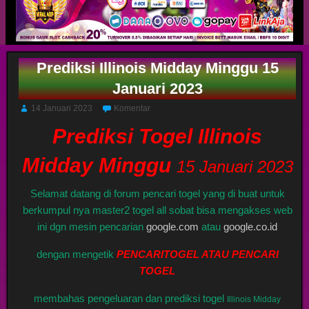
Prediksi Illinois Midday Minggu 15
Januari 2023
14 Januari 2023
Komentar
Prediksi Togel Illinois
Midday Minggu
15 Januari 2023
Selamat datang di forum pencari togel yang di buat untuk
berkumpul nya master2 togel all sobat bisa mengakses web
ini dgn mesin pencarian
google.com
atau
google.co.id
dengan mengetik
PENCARITOGEL ATAU PENCARI
TOGEL
membahas pengeluaran dan prediksi togel
Illinois Midday