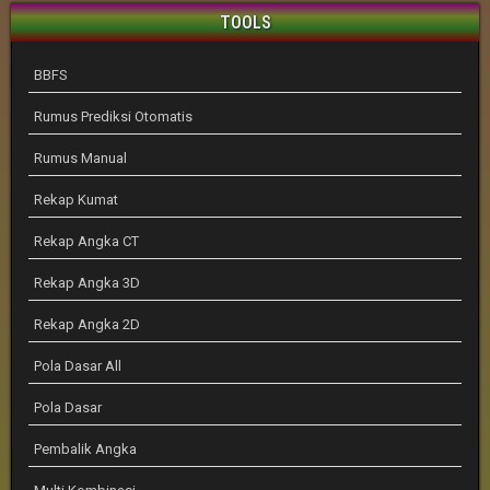
TOOLS
BBFS
Rumus Prediksi Otomatis
Rumus Manual
Rekap Kumat
Rekap Angka CT
Rekap Angka 3D
Rekap Angka 2D
Pola Dasar All
Pola Dasar
Pembalik Angka