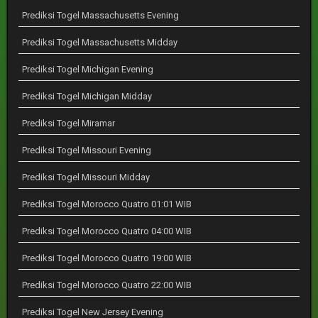
Prediksi Togel Massachusetts Evening
Prediksi Togel Massachusetts Midday
Prediksi Togel Michigan Evening
Prediksi Togel Michigan Midday
Prediksi Togel Miramar
Prediksi Togel Missouri Evening
Prediksi Togel Missouri Midday
Prediksi Togel Morocco Quatro 01:01 WIB
Prediksi Togel Morocco Quatro 04:00 WIB
Prediksi Togel Morocco Quatro 19:00 WIB
Prediksi Togel Morocco Quatro 22:00 WIB
Prediksi Togel New Jersey Evening