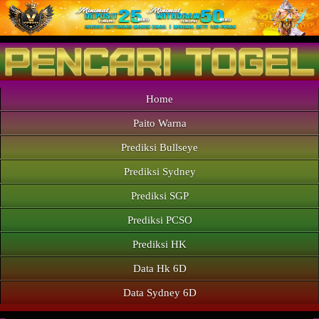
Home
Paito Warna
Prediksi Bullseye
Prediksi Sydney
Prediksi SGP
Prediksi PCSO
Prediksi HK
Data Hk 6D
Data Sydney 6D