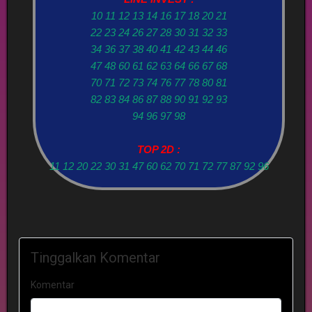
10 11 12 13 14 16 17 18 20 21
22 23 24 26 27 28 30 31 32 33
34 36 37 38 40 41 42 43 44 46
47 48 60 61 62 63 64 66 67 68
70 71 72 73 74 76 77 78 80 81
82 83 84 86 87 88 90 91 92 93
94 96 97 98
TOP 2D :
11 12 20 22 30 31 47 60 62 70 71 72 77 87 92 96
Tinggalkan Komentar
Komentar