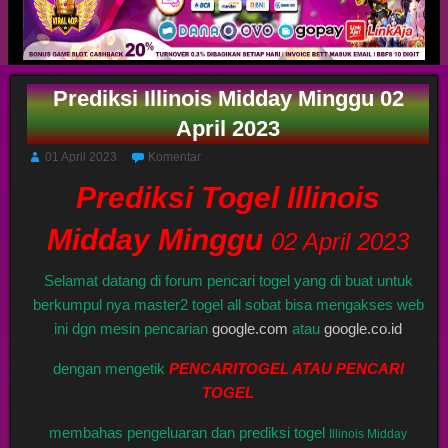
Prediksi Illinois Midday Minggu 02
April 2023
01 April 2023
Komentar
Prediksi Togel Illinois
Midday Minggu
02 April 2023
Selamat datang di forum pencari togel yang di buat untuk
berkumpul nya master2 togel all sobat bisa mengakses web
ini dgn mesin pencarian
google.com
atau
google.co.id
dengan mengetik
PENCARITOGEL ATAU PENCARI
TOGEL
membahas pengeluaran dan prediksi togel
Illinois Midday