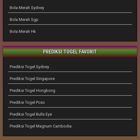
Bola Merah Sydney
Bola Merah Sgp
Bola Merah Hk
PREDIKSI TOGEL FAVORIT
Prediksi Togel Sydney
Prediksi Togel Singapore
Prediksi Togel Hongkong
Prediksi Togel Pcso
Prediksi Togel Bulls Eye
Prediksi Togel Magnum Cambodia