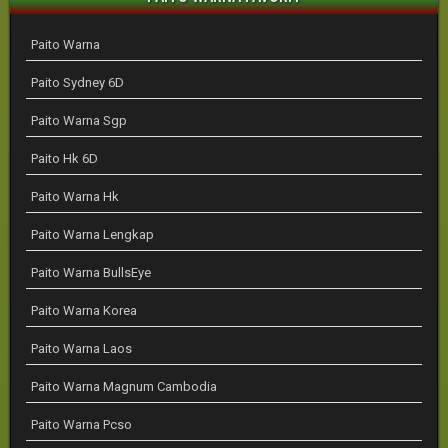
Paito Warna
Paito Sydney 6D
Paito Warna Sgp
Paito Hk 6D
Paito Warna Hk
Paito Warna Lengkap
Paito Warna BullsEye
Paito Warna Korea
Paito Warna Laos
Paito Warna Magnum Cambodia
Paito Warna Pcso