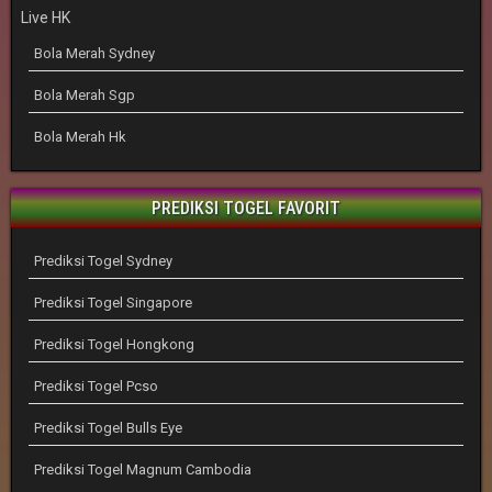
Live HK
Bola Merah Sydney
Bola Merah Sgp
Bola Merah Hk
PREDIKSI TOGEL FAVORIT
Prediksi Togel Sydney
Prediksi Togel Singapore
Prediksi Togel Hongkong
Prediksi Togel Pcso
Prediksi Togel Bulls Eye
Prediksi Togel Magnum Cambodia