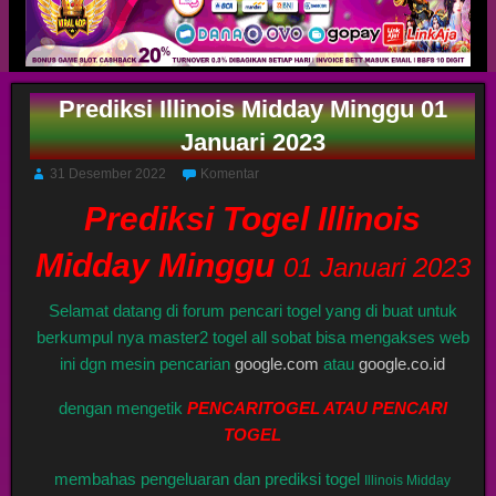
Prediksi Illinois Midday Minggu 01
Januari 2023
31 Desember 2022
Komentar
Prediksi Togel Illinois
Midday Minggu
01 Januari 2023
Selamat datang di forum pencari togel yang di buat untuk
berkumpul nya master2 togel all sobat bisa mengakses web
ini dgn mesin pencarian
google.com
atau
google.co.id
dengan mengetik
PENCARITOGEL ATAU PENCARI
TOGEL
membahas pengeluaran dan prediksi togel
Illinois Midday