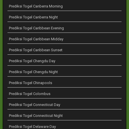
Prediksi Togel Canberra Morning
Prediksi Togel Canberra Night
Prediksi Togel Caribbean Evening
Prediksi Togel Caribbean Midday
Prediksi Togel Caribbean Sunset
Prediksi Togel Chengdu Day
Prediksi Togel Chengdu Night
Prediksi Togel Chinapools
Prediksi Togel Colombus
Prediksi Togel Connecticut Day
Prediksi Togel Connecticut Night
Prediksi Togel Delaware Day