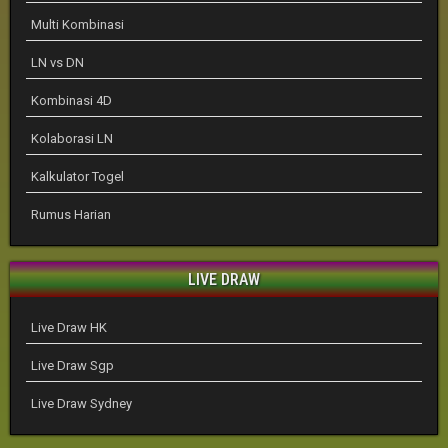
Multi Kombinasi
LN vs DN
Kombinasi 4D
Kolaborasi LN
Kalkulator Togel
Rumus Harian
LIVE DRAW
Live Draw HK
Live Draw Sgp
Live Draw Sydney