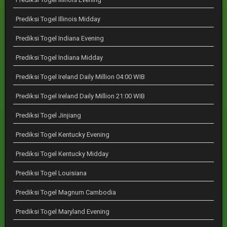
Prediksi Togel Illinois Midday
Prediksi Togel Indiana Evening
Prediksi Togel Indiana Midday
Prediksi Togel Ireland Daily Million 04:00 WIB
Prediksi Togel Ireland Daily Million 21:00 WIB
Prediksi Togel Jinjiang
Prediksi Togel Kentucky Evening
Prediksi Togel Kentucky Midday
Prediksi Togel Louisiana
Prediksi Togel Magnum Cambodia
Prediksi Togel Maryland Evening