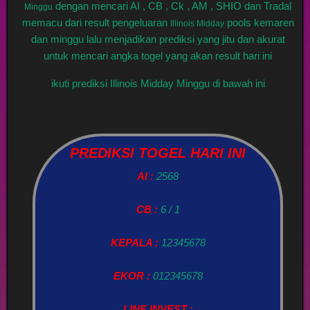
dengan mencari AI , CB , Ck , AM , SHIO dan Tradal
Minggu
memacu dari result pengeluaran
pools kemaren
Illinois Midday
dan minggu lalu menjadikan prediksi yang jitu dan akurat
untuk mencari angka togel yang akan result hari ini
ikuti prediksi Illinois Midday Minggu di bawah ini
PREDIKSI TOGEL HARI INI
AI :
2568
CB :
6 / 1
KEPALA :
12345678
EKOR :
012345678
LINE INVEST :