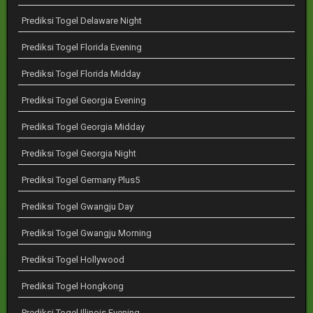
Prediksi Togel Delaware Night
Prediksi Togel Florida Evening
Prediksi Togel Florida Midday
Prediksi Togel Georgia Evening
Prediksi Togel Georgia Midday
Prediksi Togel Georgia Night
Prediksi Togel Germany Plus5
Prediksi Togel Gwangju Day
Prediksi Togel Gwangju Morning
Prediksi Togel Hollywood
Prediksi Togel Hongkong
Prediksi Togel Illinois Evening