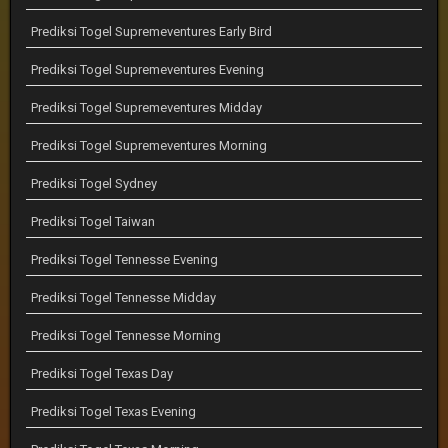
Prediksi Togel Supremeventures Early Bird
Prediksi Togel Supremeventures Evening
Prediksi Togel Supremeventures Midday
Prediksi Togel Supremeventures Morning
Prediksi Togel Sydney
Prediksi Togel Taiwan
Prediksi Togel Tennesse Evening
Prediksi Togel Tennesse Midday
Prediksi Togel Tennesse Morning
Prediksi Togel Texas Day
Prediksi Togel Texas Evening