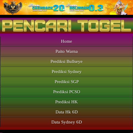
Home
Paito Warna
Prediksi Bullseye
Prediksi Sydney
Prediksi SGP
Prediksi PCSO
Prediksi HK
Data Hk 6D
Data Sydney 6D