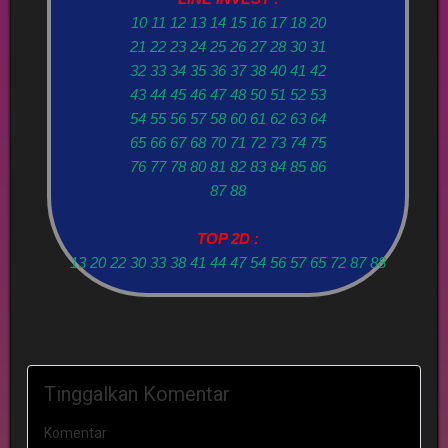
10 11 12 13 14 15 16 17 18 20
21 22 23 24 25 26 27 28 30 31
32 33 34 35 36 37 38 40 41 42
43 44 45 46 47 48 50 51 52 53
54 55 56 57 58 60 61 62 63 64
65 66 67 68 70 71 72 73 74 75
76 77 78 80 81 82 83 84 85 86
87 88
TOP 2D :
13 20 22 30 33 38 41 44 47 54 56 57 65 72 87 88
Tinggalkan Komentar
Komentar