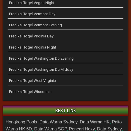
Prediksi Togel Vegas Night
Prediksi Togel Vermont Day
Prediksi Togel Vermont Evening
Prediksi Togel Virginia Day
Prediksi Togel Virginia Night
Prediksi Togel Washington Dc Evening
Prediksi Togel Washington Dc Midday
Prediksi Togel West Virginia
Prediksi Togel Wisconsin
BEST LINK
Hongkong Pools
,
Data Warna Sydney
,
Data Warna HK
,
Paito
Warna HK 6D
,
Data Warna SGP
,
Pencari Hoky
,
Data Sydney
,