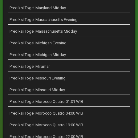
Prediksi Togel Maryland Midday
Prediksi Togel Massachusetts Evening
Prediksi Togel Massachusetts Midday
Prediksi Togel Michigan Evening
Prediksi Togel Michigan Midday
Prediksi Togel Miramar
Prediksi Togel Missouri Evening
Prediksi Togel Missouri Midday
Prediksi Togel Morocco Quatro 01:01 WIB
Prediksi Togel Morocco Quatro 04:00 WIB
Prediksi Togel Morocco Quatro 19:00 WIB
Prediksi Togel Morocco Quatro 22:00 WIB