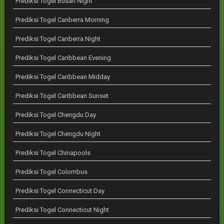
Prediksi Togel Busan Night
Prediksi Togel Canberra Morning
Prediksi Togel Canberra Night
Prediksi Togel Caribbean Evening
Prediksi Togel Caribbean Midday
Prediksi Togel Caribbean Sunset
Prediksi Togel Chengdu Day
Prediksi Togel Chengdu Night
Prediksi Togel Chinapools
Prediksi Togel Colombus
Prediksi Togel Connecticut Day
Prediksi Togel Connecticut Night