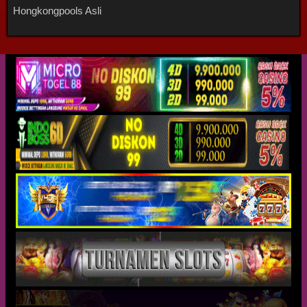
Hongkongpools Asli