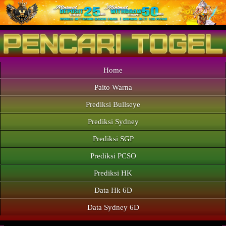
Home
Paito Warna
Prediksi Bullseye
Prediksi Sydney
Prediksi SGP
Prediksi PCSO
Prediksi HK
Data Hk 6D
Data Sydney 6D