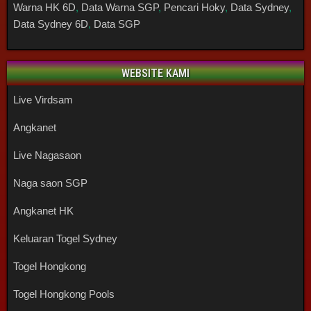
Warna HK 6D
,
Data Warna SGP
,
Pencari Hoky
,
Data Sydney
,
Data Sydney 6D
,
Data SGP
WEBSITE KAMI
Live Virdsam
Angkanet
Live Nagasaon
Naga saon SGP
Angkanet HK
Keluaran Togel Sydney
Togel Hongkong
Togel Hongkong Pools