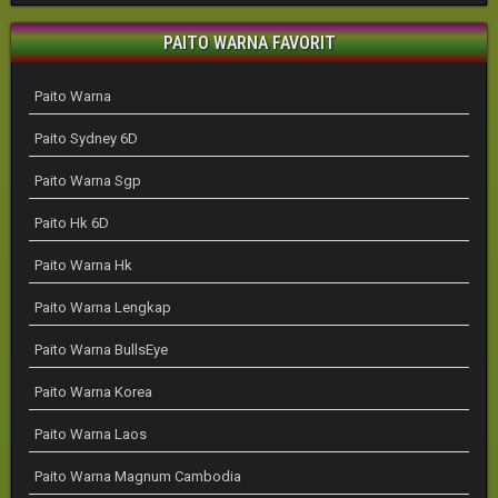
PAITO WARNA FAVORIT
Paito Warna
Paito Sydney 6D
Paito Warna Sgp
Paito Hk 6D
Paito Warna Hk
Paito Warna Lengkap
Paito Warna BullsEye
Paito Warna Korea
Paito Warna Laos
Paito Warna Magnum Cambodia