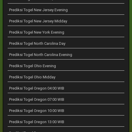
Prediksi Togel New Jersey Evening
Prediksi Togel New Jersey Midday
Prediksi Togel New York Evening
Prediksi Togel North Carolina Day
Prediksi Togel North Carolina Evening
Prediksi Togel Ohio Evening
Prediksi Togel Ohio Midday
Prediksi Togel Oregon 04:00 WIB
Prediksi Togel Oregon 07:00 WIB
Prediksi Togel Oregon 10:00 WIB
Prediksi Togel Oregon 13:00 WIB