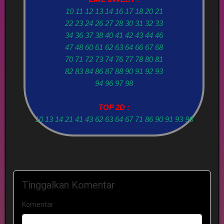
10 11 12 13 14 16 17 18 20 21
22 23 24 26 27 28 30 31 32 33
34 36 37 38 40 41 42 43 44 46
47 48 60 61 62 63 64 66 67 68
70 71 72 73 74 76 77 78 80 81
82 83 84 86 87 88 90 91 92 93
94 96 97 98
TOP 2D :
10 13 14 21 41 43 62 63 64 67 71 86 90 91 93 98
Tinggalkan Komentar
Komentar