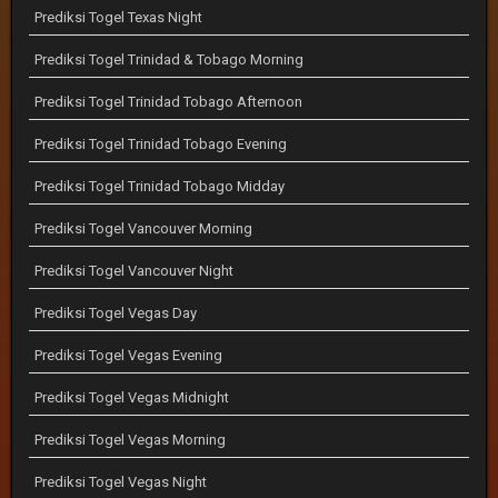
Prediksi Togel Texas Night
Prediksi Togel Trinidad & Tobago Morning
Prediksi Togel Trinidad Tobago Afternoon
Prediksi Togel Trinidad Tobago Evening
Prediksi Togel Trinidad Tobago Midday
Prediksi Togel Vancouver Morning
Prediksi Togel Vancouver Night
Prediksi Togel Vegas Day
Prediksi Togel Vegas Evening
Prediksi Togel Vegas Midnight
Prediksi Togel Vegas Morning
Prediksi Togel Vegas Night