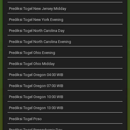
Prediksi Togel New Jersey Midday
Prediksi Togel New York Evening
Prediksi Togel North Carolina Day
Prediksi Togel North Carolina Evening
Prediksi Togel Ohio Evening
Prediksi Togel Ohio Midday
Prediksi Togel Oregon 04:00 WIB
Prediksi Togel Oregon 07:00 WIB
Prediksi Togel Oregon 10:00 WIB
Prediksi Togel Oregon 13:00 WIB
Prediksi Togel Pcso
Prediksi Togel Pennsylvania Day