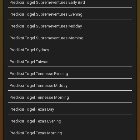
Prediksi Togel Supremeventures Early Bird
Prediksi Togel Supremeventures Evening
Prediksi Togel Supremeventures Midday
Prediksi Togel Supremeventures Morning
Prediksi Togel Sydney
Prediksi Togel Taiwan
Prediksi Togel Tennesse Evening
Prediksi Togel Tennesse Midday
Prediksi Togel Tennesse Morning
Prediksi Togel Texas Day
Prediksi Togel Texas Evening
Prediksi Togel Texas Morning