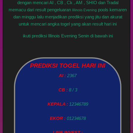
dengan mencari AI , CB , Ck , AM , SHIO dan Tradal
memacu dari result pengeluaran
pools kemaren
Illinois Evening
dan minggu lalu menjadikan prediksi yang jitu dan akurat
untuk mencari angka togel yang akan result hari ini
ikuti prediksi Illinois Evening Senin di bawah ini
PREDIKSI TOGEL HARI INI
AI :
2367
CB :
8 / 3
KEPALA :
12346789
EKOR :
01234678
LINE INVEST :