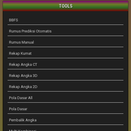
TOOLS
BBFS
Rumus Prediksi Otomatis
Rumus Manual
Rekap Kumat
Rekap Angka CT
Rekap Angka 3D
Rekap Angka 2D
Pola Dasar All
Pola Dasar
Pembalik Angka