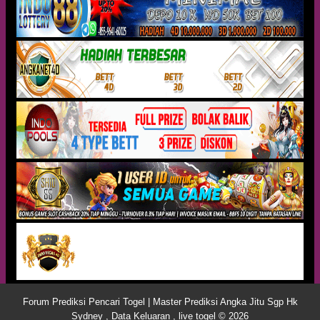
Forum Prediksi Pencari Togel | Master Prediksi Angka Jitu Sgp Hk
Sydney , Data Keluaran , live togel © 2026