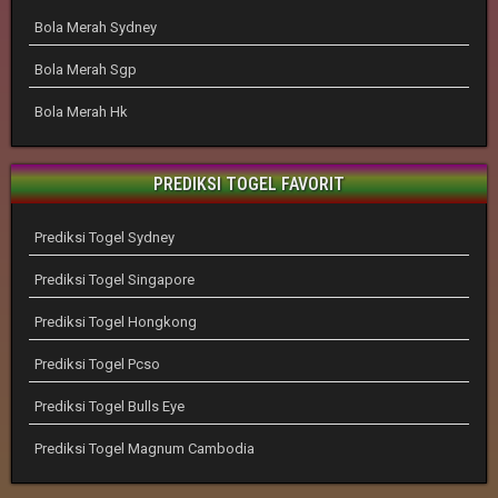
Bola Merah Sydney
Bola Merah Sgp
Bola Merah Hk
PREDIKSI TOGEL FAVORIT
Prediksi Togel Sydney
Prediksi Togel Singapore
Prediksi Togel Hongkong
Prediksi Togel Pcso
Prediksi Togel Bulls Eye
Prediksi Togel Magnum Cambodia