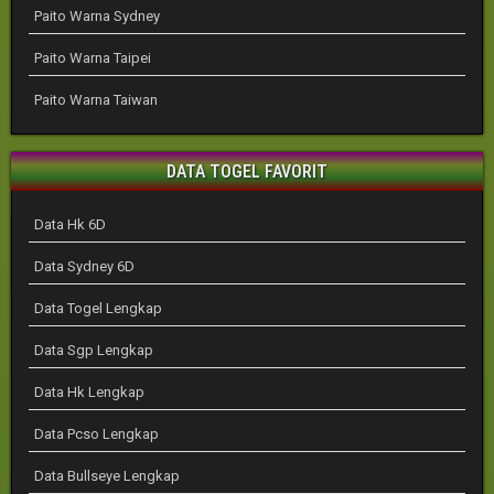
Paito Warna Sydney
Paito Warna Taipei
Paito Warna Taiwan
DATA TOGEL FAVORIT
Data Hk 6D
Data Sydney 6D
Data Togel Lengkap
Data Sgp Lengkap
Data Hk Lengkap
Data Pcso Lengkap
Data Bullseye Lengkap