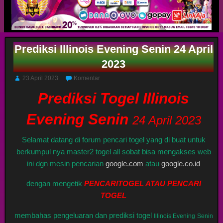
Prediksi Illinois Evening Senin 24 April
2023
23 April 2023
Komentar
Prediksi Togel Illinois
Evening Senin
24 April 2023
Selamat datang di forum pencari togel yang di buat untuk
berkumpul nya master2 togel all sobat bisa mengakses web
ini dgn mesin pencarian
google.com
atau
google.co.id
dengan mengetik
PENCARITOGEL ATAU PENCARI
TOGEL
membahas pengeluaran dan prediksi togel
Illinois Evening
Senin