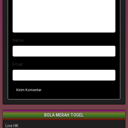
Nama
Email
Kirim Komentar
BOLA MERAH TOGEL
Live HK