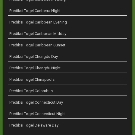
Prediksi Togel Canberra Night
Prediksi Togel Caribbean Evening
Prediksi Togel Caribbean Midday
Prediksi Togel Caribbean Sunset
Prediksi Togel Chengdu Day
Prediksi Togel Chengdu Night
Prediksi Togel Chinapools
Prediksi Togel Colombus
Prediksi Togel Connecticut Day
Prediksi Togel Connecticut Night
Prediksi Togel Delaware Day