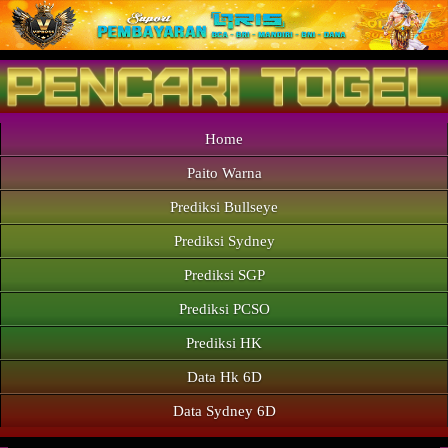
Home
Paito Warna
Prediksi Bullseye
Prediksi Sydney
Prediksi SGP
Prediksi PCSO
Prediksi HK
Data Hk 6D
Data Sydney 6D