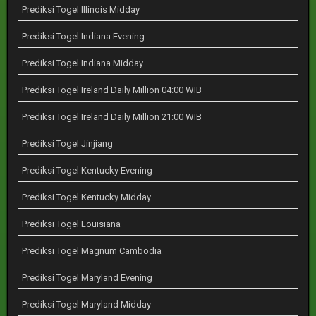
Prediksi Togel Illinois Midday
Prediksi Togel Indiana Evening
Prediksi Togel Indiana Midday
Prediksi Togel Ireland Daily Million 04:00 WIB
Prediksi Togel Ireland Daily Million 21:00 WIB
Prediksi Togel Jinjiang
Prediksi Togel Kentucky Evening
Prediksi Togel Kentucky Midday
Prediksi Togel Louisiana
Prediksi Togel Magnum Cambodia
Prediksi Togel Maryland Evening
Prediksi Togel Maryland Midday