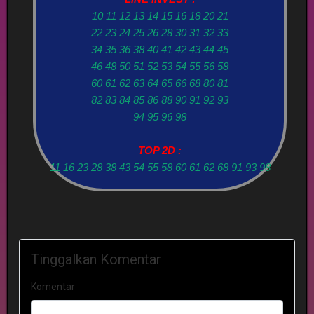
10 11 12 13 14 15 16 18 20 21
22 23 24 25 26 28 30 31 32 33
34 35 36 38 40 41 42 43 44 45
46 48 50 51 52 53 54 55 56 58
60 61 62 63 64 65 66 68 80 81
82 83 84 85 86 88 90 91 92 93
94 95 96 98
TOP 2D :
11 16 23 28 38 43 54 55 58 60 61 62 68 91 93 98
Tinggalkan Komentar
Komentar