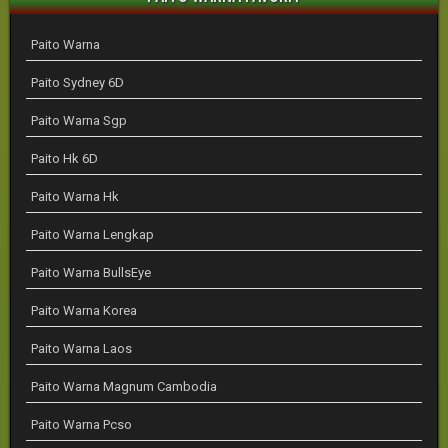
Paito Warna
Paito Sydney 6D
Paito Warna Sgp
Paito Hk 6D
Paito Warna Hk
Paito Warna Lengkap
Paito Warna BullsEye
Paito Warna Korea
Paito Warna Laos
Paito Warna Magnum Cambodia
Paito Warna Pcso