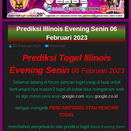
Prediksi Illinois Evening Senin 06
Februari 2023
05 Februari 2023
Komentar
Prediksi Togel Illinois
Evening Senin
06 Februari 2023
Selamat datang di forum pencari togel yang di buat untuk
berkumpul nya master2 togel all sobat bisa mengakses web
ini dgn mesin pencarian
google.com
atau
google.co.id
dengan mengetik
PENCARITOGEL ATAU PENCARI
TOGEL
membahas pengeluaran dan prediksi togel
Illinois Evening
Senin