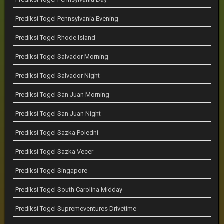
Prediksi Togel Pennsylvania Evening
Prediksi Togel Rhode Island
Prediksi Togel Salvador Morning
Prediksi Togel Salvador Night
Prediksi Togel San Juan Morning
Prediksi Togel San Juan Night
Prediksi Togel Sazka Poledni
Prediksi Togel Sazka Vecer
Prediksi Togel Singapore
Prediksi Togel South Carolina Midday
Prediksi Togel Supremeventures Drivetime