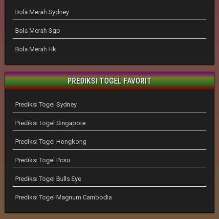
Bola Merah Sydney
Bola Merah Sgp
Bola Merah Hk
PREDIKSI TOGEL FAVORIT
Prediksi Togel Sydney
Prediksi Togel Singapore
Prediksi Togel Hongkong
Prediksi Togel Pcso
Prediksi Togel Bulls Eye
Prediksi Togel Magnum Cambodia