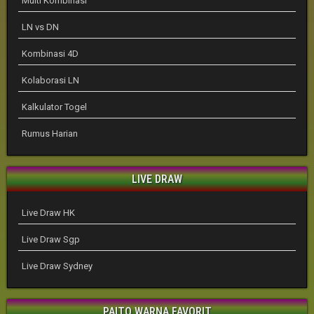
Multi Kombinasi
LN vs DN
Kombinasi 4D
Kolaborasi LN
Kalkulator Togel
Rumus Harian
LIVE DRAW
Live Draw HK
Live Draw Sgp
Live Draw Sydney
PAITO WARNA FAVORIT