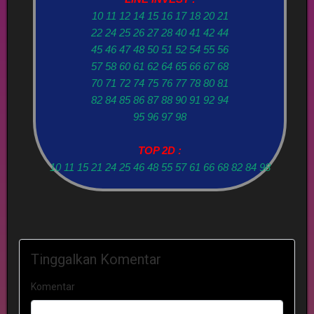
10 11 12 14 15 16 17 18 20 21
22 24 25 26 27 28 40 41 42 44
45 46 47 48 50 51 52 54 55 56
57 58 60 61 62 64 65 66 67 68
70 71 72 74 75 76 77 78 80 81
82 84 85 86 87 88 90 91 92 94
95 96 97 98
TOP 2D :
10 11 15 21 24 25 46 48 55 57 61 66 68 82 84 98
Tinggalkan Komentar
Komentar