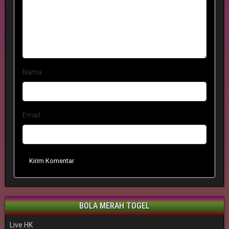
Nama
Email
Kirim Komentar
BOLA MERAH TOGEL
Live HK