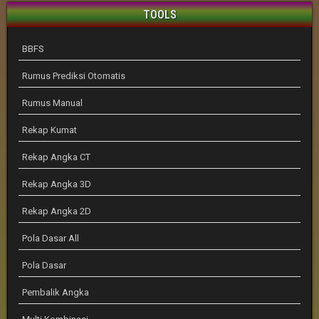
TOOLS
BBFS
Rumus Prediksi Otomatis
Rumus Manual
Rekap Kumat
Rekap Angka CT
Rekap Angka 3D
Rekap Angka 2D
Pola Dasar All
Pola Dasar
Pembalik Angka