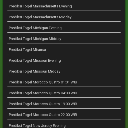
Prediksi Togel Massachusetts Evening
Prediksi Togel Massachusetts Midday
Prediksi Togel Michigan Evening
Prediksi Togel Michigan Midday
Prediksi Togel Miramar
Prediksi Togel Missouri Evening
Prediksi Togel Missouri Midday
Prediksi Togel Morocco Quatro 01:01 WIB
Prediksi Togel Morocco Quatro 04:00 WIB
Prediksi Togel Morocco Quatro 19:00 WIB
Prediksi Togel Morocco Quatro 22:00 WIB
Prediksi Togel New Jersey Evening