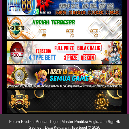
Forum Prediksi Pencari Togel | Master Prediksi Angka Jitu Sgp Hk
Sydney , Data Keluaran , live togel © 2026