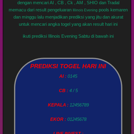
dengan mencari AI , CB , Ck , AM , SHIO dan Tradal
memacu dari result pengeluaran
pools kemaren
Illinois Evening
dan minggu lalu menjadikan prediksi yang jitu dan akurat
untuk mencari angka togel yang akan result hari ini
ikuti prediksi Illinois Evening Sabtu di bawah ini
PREDIKSI TOGEL HARI INI
AI :
0145
CB :
4 / 5
KEPALA :
12456789
EKOR :
01245678
LINE INVEST :