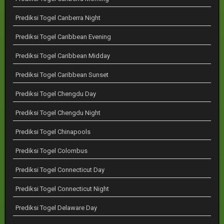
Prediksi Togel Canberra Night
Prediksi Togel Caribbean Evening
Prediksi Togel Caribbean Midday
Prediksi Togel Caribbean Sunset
Prediksi Togel Chengdu Day
Prediksi Togel Chengdu Night
Prediksi Togel Chinapools
Prediksi Togel Colombus
Prediksi Togel Connecticut Day
Prediksi Togel Connecticut Night
Prediksi Togel Delaware Day