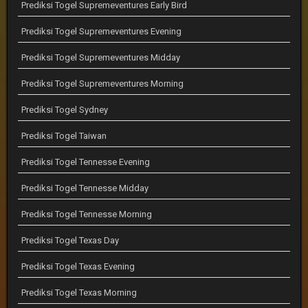
Prediksi Togel Supremeventures Early Bird
Prediksi Togel Supremeventures Evening
Prediksi Togel Supremeventures Midday
Prediksi Togel Supremeventures Morning
Prediksi Togel Sydney
Prediksi Togel Taiwan
Prediksi Togel Tennesse Evening
Prediksi Togel Tennesse Midday
Prediksi Togel Tennesse Morning
Prediksi Togel Texas Day
Prediksi Togel Texas Evening
Prediksi Togel Texas Morning