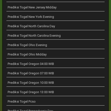
Prediksi Togel New Jersey Midday
Prediksi Togel New York Evening
Prediksi Togel North Carolina Day
Prediksi Togel North Carolina Evening
Prediksi Togel Ohio Evening
Prediksi Togel Ohio Midday
Prediksi Togel Oregon 04:00 WIB
Prediksi Togel Oregon 07:00 WIB
Prediksi Togel Oregon 10:00 WIB
Prediksi Togel Oregon 13:00 WIB
Prediksi Togel Pcso
Prediksi Togel Pennsylvania Day