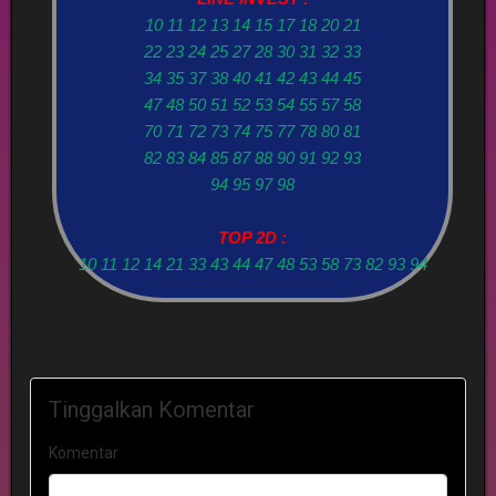
10 11 12 13 14 15 17 18 20 21
22 23 24 25 27 28 30 31 32 33
34 35 37 38 40 41 42 43 44 45
47 48 50 51 52 53 54 55 57 58
70 71 72 73 74 75 77 78 80 81
82 83 84 85 87 88 90 91 92 93
94 95 97 98
TOP 2D :
10 11 12 14 21 33 43 44 47 48 53 58 73 82 93 94
Tinggalkan Komentar
Komentar