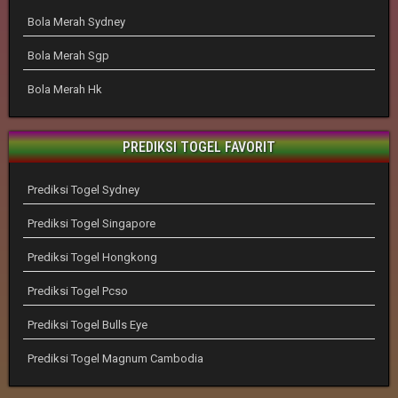
Bola Merah Sydney
Bola Merah Sgp
Bola Merah Hk
PREDIKSI TOGEL FAVORIT
Prediksi Togel Sydney
Prediksi Togel Singapore
Prediksi Togel Hongkong
Prediksi Togel Pcso
Prediksi Togel Bulls Eye
Prediksi Togel Magnum Cambodia