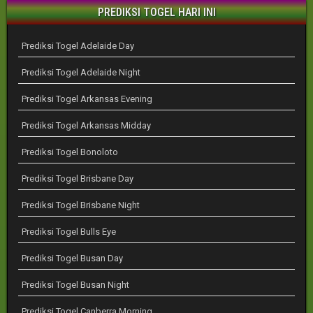
PREDIKSI TOGEL HARI INI
Prediksi Togel Adelaide Day
Prediksi Togel Adelaide Night
Prediksi Togel Arkansas Evening
Prediksi Togel Arkansas Midday
Prediksi Togel Bonoloto
Prediksi Togel Brisbane Day
Prediksi Togel Brisbane Night
Prediksi Togel Bulls Eye
Prediksi Togel Busan Day
Prediksi Togel Busan Night
Prediksi Togel Canberra Morning