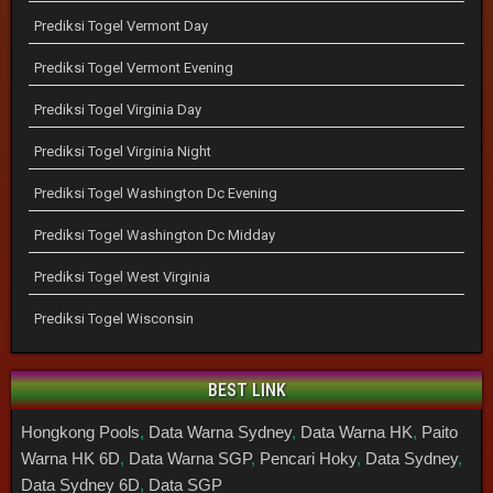
Prediksi Togel Vermont Day
Prediksi Togel Vermont Evening
Prediksi Togel Virginia Day
Prediksi Togel Virginia Night
Prediksi Togel Washington Dc Evening
Prediksi Togel Washington Dc Midday
Prediksi Togel West Virginia
Prediksi Togel Wisconsin
BEST LINK
Hongkong Pools
,
Data Warna Sydney
,
Data Warna HK
,
Paito
Warna HK 6D
,
Data Warna SGP
,
Pencari Hoky
,
Data Sydney
,
Data Sydney 6D
,
Data SGP