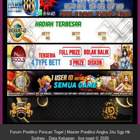
Forum Prediksi Pencari Togel | Master Prediksi Angka Jitu Sgp Hk
Sydney , Data Keluaran , live togel © 2026