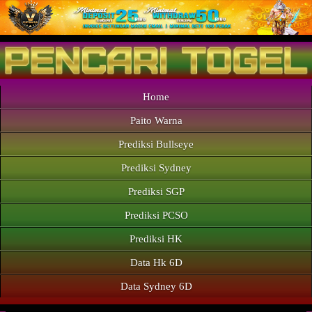
Home
Paito Warna
Prediksi Bullseye
Prediksi Sydney
Prediksi SGP
Prediksi PCSO
Prediksi HK
Data Hk 6D
Data Sydney 6D