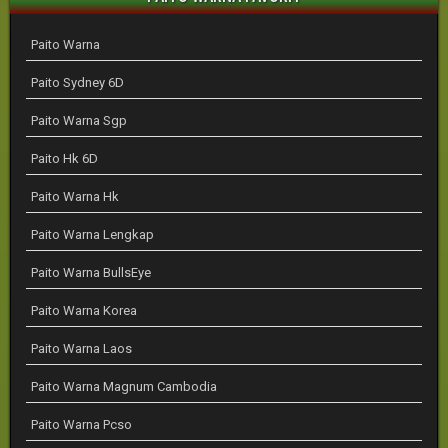
Paito Warna
Paito Sydney 6D
Paito Warna Sgp
Paito Hk 6D
Paito Warna Hk
Paito Warna Lengkap
Paito Warna BullsEye
Paito Warna Korea
Paito Warna Laos
Paito Warna Magnum Cambodia
Paito Warna Pcso