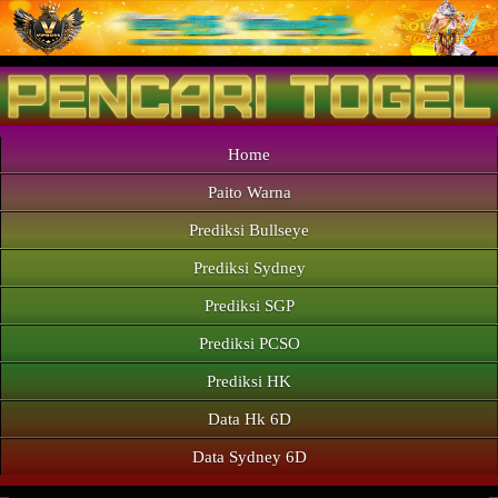
Home
Paito Warna
Prediksi Bullseye
Prediksi Sydney
Prediksi SGP
Prediksi PCSO
Prediksi HK
Data Hk 6D
Data Sydney 6D