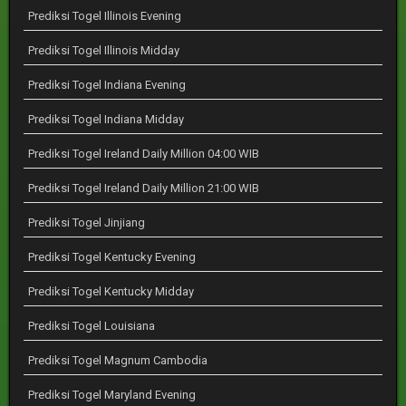
Prediksi Togel Illinois Evening
Prediksi Togel Illinois Midday
Prediksi Togel Indiana Evening
Prediksi Togel Indiana Midday
Prediksi Togel Ireland Daily Million 04:00 WIB
Prediksi Togel Ireland Daily Million 21:00 WIB
Prediksi Togel Jinjiang
Prediksi Togel Kentucky Evening
Prediksi Togel Kentucky Midday
Prediksi Togel Louisiana
Prediksi Togel Magnum Cambodia
Prediksi Togel Maryland Evening