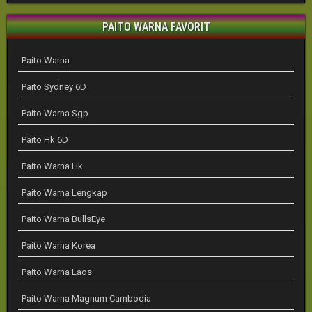
PAITO WARNA FAVORIT
Paito Warna
Paito Sydney 6D
Paito Warna Sgp
Paito Hk 6D
Paito Warna Hk
Paito Warna Lengkap
Paito Warna BullsEye
Paito Warna Korea
Paito Warna Laos
Paito Warna Magnum Cambodia