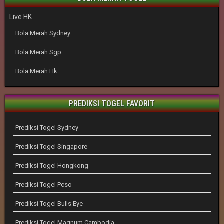
Live HK
Bola Merah Sydney
Bola Merah Sgp
Bola Merah Hk
PREDIKSI TOGEL FAVORIT
Prediksi Togel Sydney
Prediksi Togel Singapore
Prediksi Togel Hongkong
Prediksi Togel Pcso
Prediksi Togel Bulls Eye
Prediksi Togel Magnum Cambodia