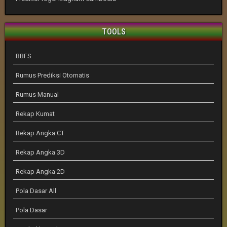
TOOLS
BBFS
Rumus Prediksi Otomatis
Rumus Manual
Rekap Kumat
Rekap Angka CT
Rekap Angka 3D
Rekap Angka 2D
Pola Dasar All
Pola Dasar