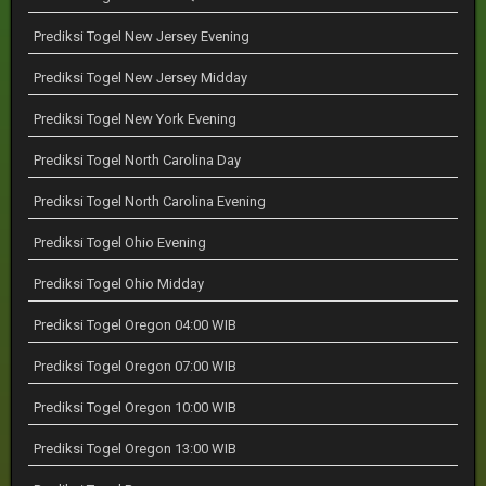
Prediksi Togel New Jersey Evening
Prediksi Togel New Jersey Midday
Prediksi Togel New York Evening
Prediksi Togel North Carolina Day
Prediksi Togel North Carolina Evening
Prediksi Togel Ohio Evening
Prediksi Togel Ohio Midday
Prediksi Togel Oregon 04:00 WIB
Prediksi Togel Oregon 07:00 WIB
Prediksi Togel Oregon 10:00 WIB
Prediksi Togel Oregon 13:00 WIB