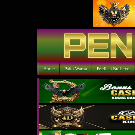
Home
Paito Warna
Prediksi Bullseye