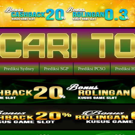
Prediksi Sydney
Prediksi SGP
Prediksi PCSO
Prediksi 