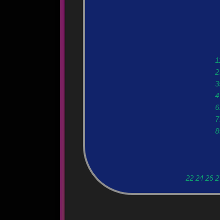
1
2
3
4
6
7
8
22 24 26 2