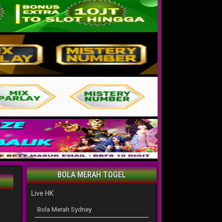
BOLA MERAH TOGEL
Live HK
Bola Merah Sydney