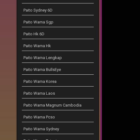
Paito Sydney 6D
Paito Warna Sgp
Paito Hk 6D
Paito Warna Hk
Paito Warna Lengkap
Paito Warna BullsEye
Paito Warna Korea
Paito Warna Laos
Paito Warna Magnum Cambodia
Paito Warna Pcso
Paito Warna Sydney