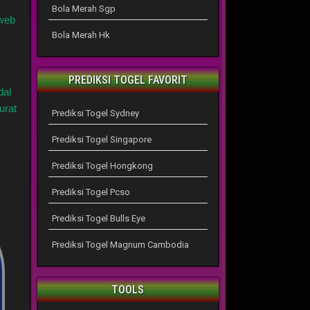
Bola Merah Sgp
 web
Bola Merah Hk
PREDIKSI TOGEL FAVORIT
dal
urat
Prediksi Togel Sydney
Prediksi Togel Singapore
Prediksi Togel Hongkong
Prediksi Togel Pcso
Prediksi Togel Bulls Eye
Prediksi Togel Magnum Cambodia
TOOLS