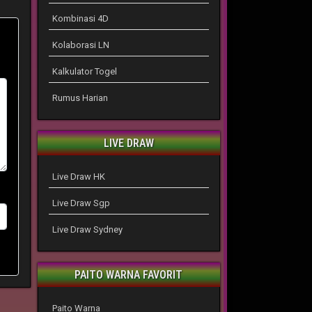
Kombinasi 4D
Kolaborasi LN
Kalkulator Togel
Rumus Harian
LIVE DRAW
Live Draw HK
Live Draw Sgp
Live Draw Sydney
PAITO WARNA FAVORIT
Paito Warna