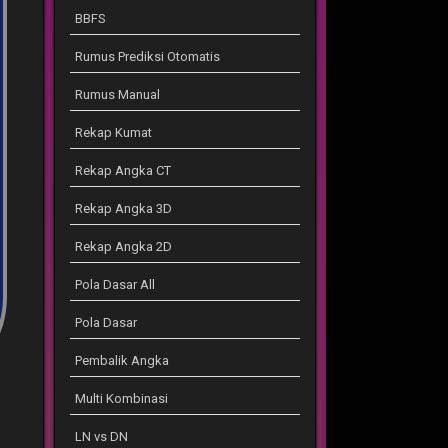
BBFS
Rumus Prediksi Otomatis
Rumus Manual
Rekap Kumat
Rekap Angka CT
Rekap Angka 3D
Rekap Angka 2D
Pola Dasar All
Pola Dasar
Pembalik Angka
Multi Kombinasi
LN vs DN