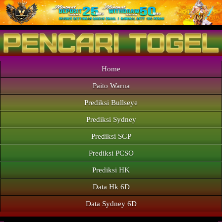
Home
Paito Warna
Prediksi Bullseye
Prediksi Sydney
Prediksi SGP
Prediksi PCSO
Prediksi HK
Data Hk 6D
Data Sydney 6D