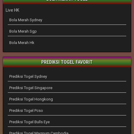
Live HK
Bola Merah Sydney
Bola Merah Sgp
Bola Merah Hk
PREDIKSI TOGEL FAVORIT
Prediksi Togel Sydney
Prediksi Togel Singapore
Prediksi Togel Hongkong
Prediksi Togel Pcso
Prediksi Togel Bulls Eye
Prediksi Togel Magnum Cambodia