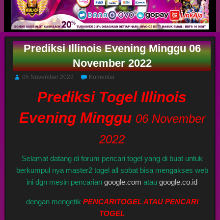
Prediksi Illinois Evening Minggu 06
November 2022
05 November 2022
Komentar
Prediksi Togel Illinois
Evening Minggu
06 November
2022
Selamat datang di forum pencari togel yang di buat untuk
berkumpul nya master2 togel all sobat bisa mengakses web
ini dgn mesin pencarian
google.com
atau
google.co.id
dengan mengetik
PENCARITOGEL ATAU PENCARI
TOGEL