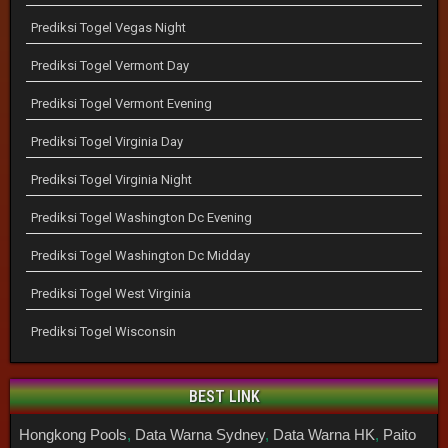
Prediksi Togel Vegas Night
Prediksi Togel Vermont Day
Prediksi Togel Vermont Evening
Prediksi Togel Virginia Day
Prediksi Togel Virginia Night
Prediksi Togel Washington Dc Evening
Prediksi Togel Washington Dc Midday
Prediksi Togel West Virginia
Prediksi Togel Wisconsin
BEST LINK
Hongkong Pools
,
Data Warna Sydney
,
Data Warna HK
,
Paito