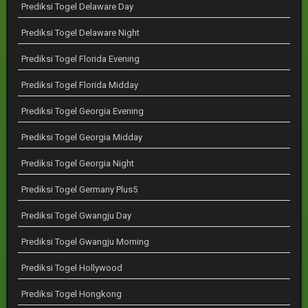
Prediksi Togel Delaware Day
Prediksi Togel Delaware Night
Prediksi Togel Florida Evening
Prediksi Togel Florida Midday
Prediksi Togel Georgia Evening
Prediksi Togel Georgia Midday
Prediksi Togel Georgia Night
Prediksi Togel Germany Plus5
Prediksi Togel Gwangju Day
Prediksi Togel Gwangju Morning
Prediksi Togel Hollywood
Prediksi Togel Hongkong