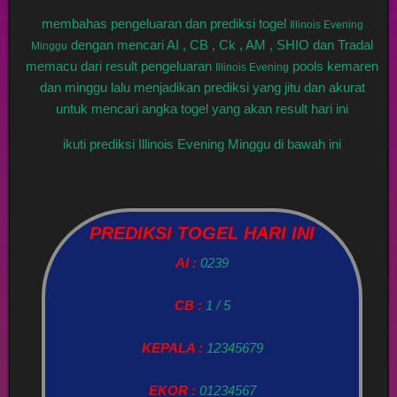
membahas pengeluaran dan prediksi togel
Illinois Evening
dengan mencari AI , CB , Ck , AM , SHIO dan Tradal
Minggu
memacu dari result pengeluaran
pools kemaren
Illinois Evening
dan minggu lalu menjadikan prediksi yang jitu dan akurat
untuk mencari angka togel yang akan result hari ini
ikuti prediksi Illinois Evening Minggu di bawah ini
PREDIKSI TOGEL HARI INI
AI :
0239
CB :
1 / 5
KEPALA :
12345679
EKOR :
01234567