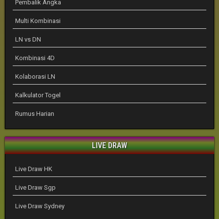
Pembalik Angka
Multi Kombinasi
LN vs DN
Kombinasi 4D
Kolaborasi LN
Kalkulator Togel
Rumus Harian
LIVE DRAW
Live Draw HK
Live Draw Sgp
Live Draw Sydney