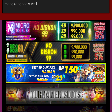
Hongkongpools Asli