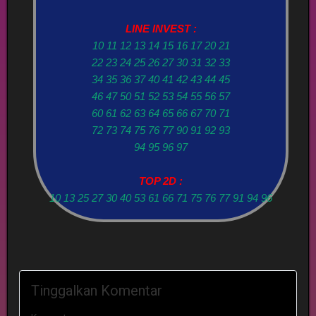
LINE INVEST :
10 11 12 13 14 15 16 17 20 21
22 23 24 25 26 27 30 31 32 33
34 35 36 37 40 41 42 43 44 45
46 47 50 51 52 53 54 55 56 57
60 61 62 63 64 65 66 67 70 71
72 73 74 75 76 77 90 91 92 93
94 95 96 97
TOP 2D :
10 13 25 27 30 40 53 61 66 71 75 76 77 91 94 96
Tinggalkan Komentar