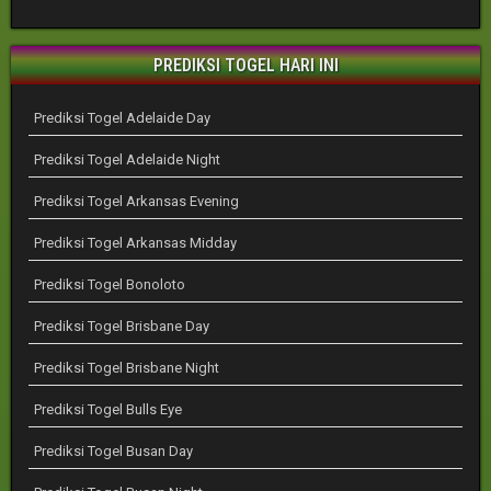
PREDIKSI TOGEL HARI INI
Prediksi Togel Adelaide Day
Prediksi Togel Adelaide Night
Prediksi Togel Arkansas Evening
Prediksi Togel Arkansas Midday
Prediksi Togel Bonoloto
Prediksi Togel Brisbane Day
Prediksi Togel Brisbane Night
Prediksi Togel Bulls Eye
Prediksi Togel Busan Day