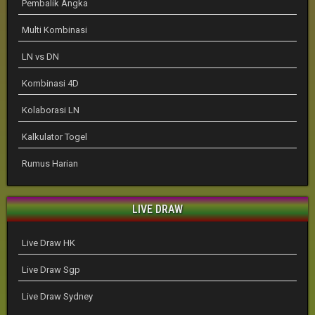
Pembalik Angka
Multi Kombinasi
LN vs DN
Kombinasi 4D
Kolaborasi LN
Kalkulator Togel
Rumus Harian
LIVE DRAW
Live Draw HK
Live Draw Sgp
Live Draw Sydney