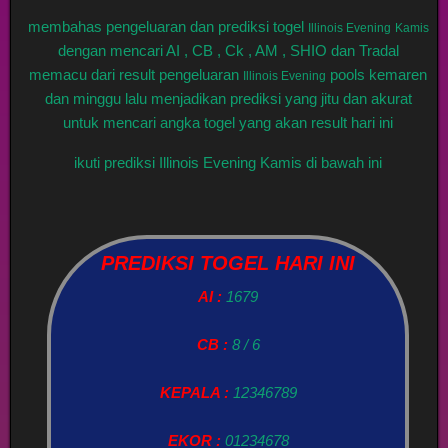
membahas pengeluaran dan prediksi togel
Illinois Evening
Kamis
dengan mencari AI , CB , Ck , AM , SHIO dan Tradal
memacu dari result pengeluaran
pools kemaren
Illinois Evening
dan minggu lalu menjadikan prediksi yang jitu dan akurat
untuk mencari angka togel yang akan result hari ini
ikuti prediksi Illinois Evening Kamis di bawah ini
PREDIKSI TOGEL HARI INI
AI :
1679
CB :
8 / 6
KEPALA :
12346789
EKOR :
01234678