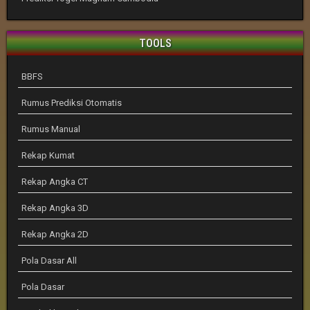
TOOLS
BBFS
Rumus Prediksi Otomatis
Rumus Manual
Rekap Kumat
Rekap Angka CT
Rekap Angka 3D
Rekap Angka 2D
Pola Dasar All
Pola Dasar