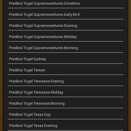
Prediksi Togel Supremeventures Drivetime
Prediksi Togel Supremeventures Early Bird
Prediksi Togel Supremeventures Evening
Prediksi Togel Supremeventures Midday
Prediksi Togel Supremeventures Morning
Prediksi Togel Sydney
Prediksi Togel Taiwan
Prediksi Togel Tennesse Evening
Prediksi Togel Tennesse Midday
Prediksi Togel Tennesse Morning
Prediksi Togel Texas Day
Prediksi Togel Texas Evening