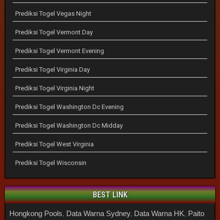
Prediksi Togel Vegas Night
Prediksi Togel Vermont Day
Prediksi Togel Vermont Evening
Prediksi Togel Virginia Day
Prediksi Togel Virginia Night
Prediksi Togel Washington Dc Evening
Prediksi Togel Washington Dc Midday
Prediksi Togel West Virginia
Prediksi Togel Wisconsin
BEST LINK
Hongkong Pools
,
Data Warna Sydney
,
Data Warna HK
,
Paito