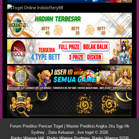
Forum Prediksi Pencari Togel | Master Prediksi Angka Jitu Sgp Hk
Sydney , Data Keluaran , live togel © 2026
Paito Warna HK
,
Paito Warna Sydney
,
Paito Warna SGP
,