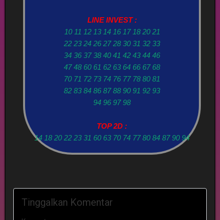
LINE INVEST :
10 11 12 13 14 16 17 18 20 21
22 23 24 26 27 28 30 31 32 33
34 36 37 38 40 41 42 43 44 46
47 48 60 61 62 63 64 66 67 68
70 71 72 73 74 76 77 78 80 81
82 83 84 86 87 88 90 91 92 93
94 96 97 98
TOP 2D :
14 18 20 22 23 31 60 63 70 74 77 80 84 87 90 94
Tinggalkan Komentar