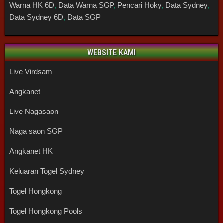
Warna HK 6D
,
Data Warna SGP
,
Pencari Hoky
,
Data Sydney
,
Data Sydney 6D
,
Data SGP
WEBSITE KAMI
Live Virdsam
Angkanet
Live Nagasaon
Naga saon SGP
Angkanet HK
Keluaran Togel Sydney
Togel Hongkong
Togel Hongkong Pools