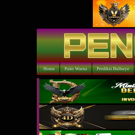
Home
Paito Warna
Prediksi Bullseye