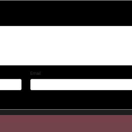
Email