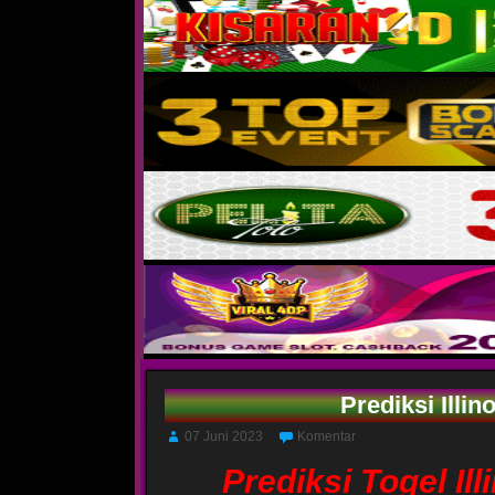
Prediksi Illi
07 Juni 2023
Komentar
Prediksi Togel Il