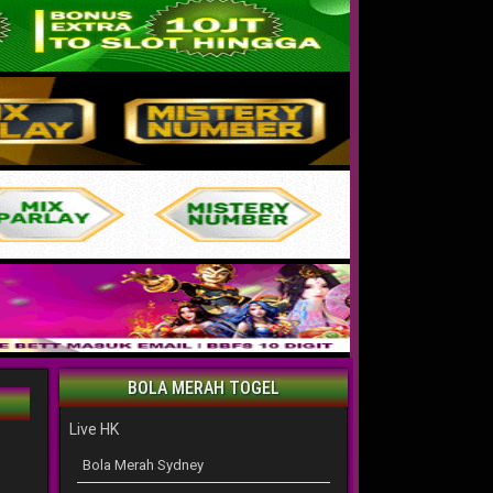
BOLA MERAH TOGEL
Live HK
Bola Merah Sydney