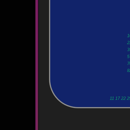
1
2
3
5
7
8
11 17 22 2