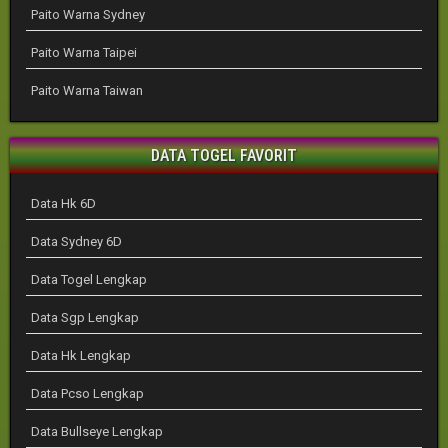
Paito Warna Sydney
Paito Warna Taipei
Paito Warna Taiwan
DATA TOGEL FAVORIT
Data Hk 6D
Data Sydney 6D
Data Togel Lengkap
Data Sgp Lengkap
Data Hk Lengkap
Data Pcso Lengkap
Data Bullseye Lengkap