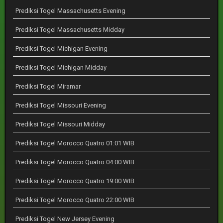
Prediksi Togel Massachusetts Evening
Prediksi Togel Massachusetts Midday
Prediksi Togel Michigan Evening
Prediksi Togel Michigan Midday
Prediksi Togel Miramar
Prediksi Togel Missouri Evening
Prediksi Togel Missouri Midday
Prediksi Togel Morocco Quatro 01:01 WIB
Prediksi Togel Morocco Quatro 04:00 WIB
Prediksi Togel Morocco Quatro 19:00 WIB
Prediksi Togel Morocco Quatro 22:00 WIB
Prediksi Togel New Jersey Evening