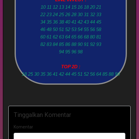
10 11 12 13 14 15 16 18 20 21
22 23 24 25 26 28 30 31 32 33
34 35 36 38 40 41 42 43 44 45
46 48 50 51 52 53 54 55 56 58
60 61 62 63 64 65 66 68 80 81
82 83 84 85 86 88 90 91 92 93
94 95 96 98
TOP 2D :
18 25 30 35 36 41 42 44 45 51 52 56 64 85 88 90
Tinggalkan Komentar
Komentar