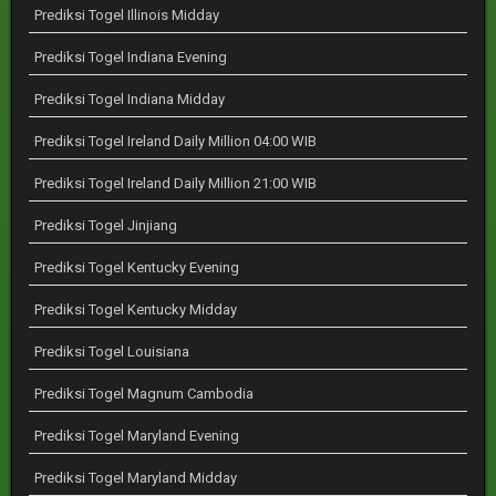
Prediksi Togel Illinois Midday
Prediksi Togel Indiana Evening
Prediksi Togel Indiana Midday
Prediksi Togel Ireland Daily Million 04:00 WIB
Prediksi Togel Ireland Daily Million 21:00 WIB
Prediksi Togel Jinjiang
Prediksi Togel Kentucky Evening
Prediksi Togel Kentucky Midday
Prediksi Togel Louisiana
Prediksi Togel Magnum Cambodia
Prediksi Togel Maryland Evening
Prediksi Togel Maryland Midday