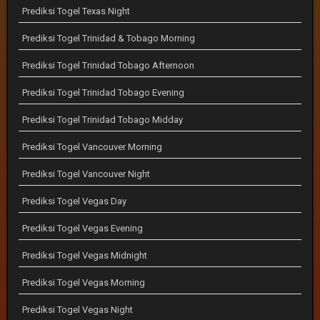
Prediksi Togel Texas Night
Prediksi Togel Trinidad & Tobago Morning
Prediksi Togel Trinidad Tobago Afternoon
Prediksi Togel Trinidad Tobago Evening
Prediksi Togel Trinidad Tobago Midday
Prediksi Togel Vancouver Morning
Prediksi Togel Vancouver Night
Prediksi Togel Vegas Day
Prediksi Togel Vegas Evening
Prediksi Togel Vegas Midnight
Prediksi Togel Vegas Morning
Prediksi Togel Vegas Night