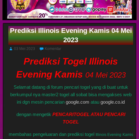
Prediksi Illinois Evening Kamis 04 Mei
2023
03 Mei 2023
Komentar
Prediksi Togel Illinois
Evening Kamis
04 Mei 2023
Selamat datang di forum pencari togel yang di buat untuk
berkumpul nya master2 togel all sobat bisa mengakses web
ini dgn mesin pencarian
google.com
atau
google.co.id
dengan mengetik
PENCARITOGEL ATAU PENCARI
TOGEL
membahas pengeluaran dan prediksi togel
Illinois Evening
Kamis