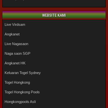
WEBSITE KAMI
Live Virdsam
Angkanet
Live Nagasaon
Naga saon SGP
Angkanet HK
Keluaran Togel Sydney
Togel Hongkong
Togel Hongkong Pools
Hongkongpools Asli