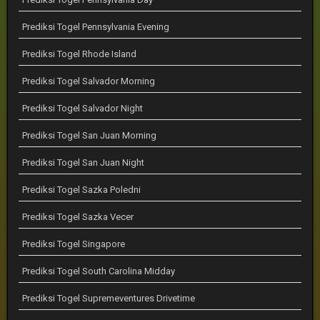
Prediksi Togel Pennsylvania Evening
Prediksi Togel Rhode Island
Prediksi Togel Salvador Morning
Prediksi Togel Salvador Night
Prediksi Togel San Juan Morning
Prediksi Togel San Juan Night
Prediksi Togel Sazka Poledni
Prediksi Togel Sazka Vecer
Prediksi Togel Singapore
Prediksi Togel South Carolina Midday
Prediksi Togel Supremeventures Drivetime