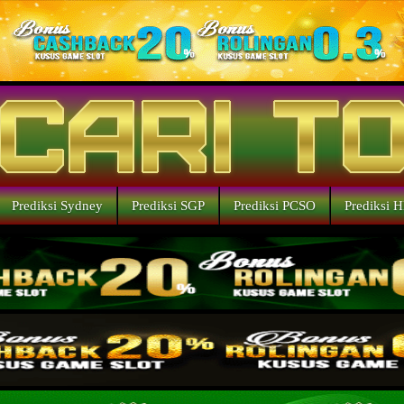
Prediksi Sydney
Prediksi SGP
Prediksi PCSO
Prediksi 