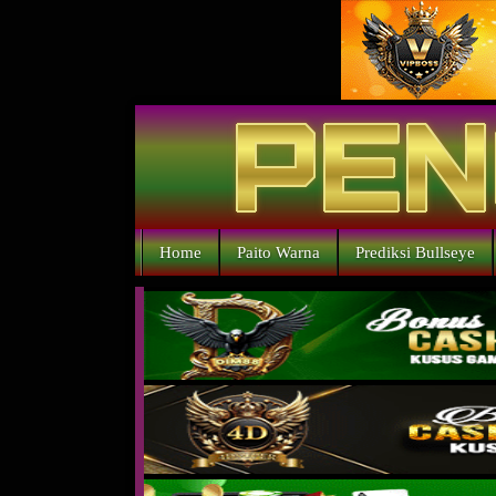
Home
Paito Warna
Prediksi Bullseye