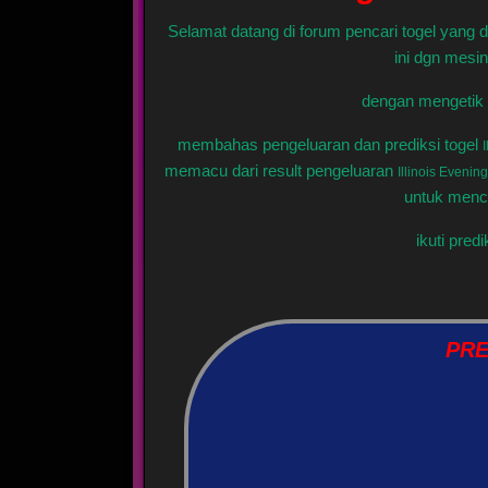
Selamat datang di forum pencari togel yang 
ini dgn mesi
dengan mengeti
membahas pengeluaran dan prediksi togel
I
memacu dari result pengeluaran
Illinois Evenin
untuk menca
ikuti pred
PRE