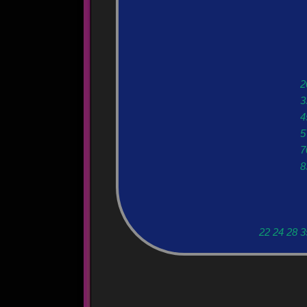
2
3
4
5
7
8
22 24 28 3