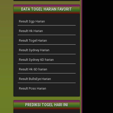
DATA TOGEL HARIAN FAVORIT
Result Sgp Harian
Result Hk Harian
Result Togel Harian
Result Sydney Harian
Result Sydney 6D harian
Result Hk 6D harian
Result BullsEye Harian
Result Pcso Harian
PREDIKSI TOGEL HARI INI