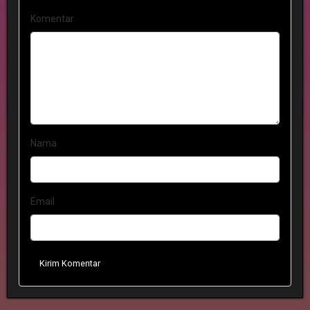
Komentar
Nama
Email
Kirim Komentar