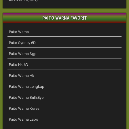
PAITO WARNA FAVORIT
Paito Warna
Paito Sydney 6D
Paito Warna Sgp
Paito Hk 6D
Paito Warna Hk
Paito Warna Lengkap
Paito Warna BullsEye
Paito Warna Korea
Paito Warna Laos