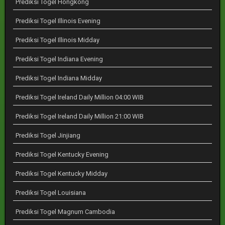
Prediksi Togel Hongkong
Prediksi Togel Illinois Evening
Prediksi Togel Illinois Midday
Prediksi Togel Indiana Evening
Prediksi Togel Indiana Midday
Prediksi Togel Ireland Daily Million 04:00 WIB
Prediksi Togel Ireland Daily Million 21:00 WIB
Prediksi Togel Jinjiang
Prediksi Togel Kentucky Evening
Prediksi Togel Kentucky Midday
Prediksi Togel Louisiana
Prediksi Togel Magnum Cambodia