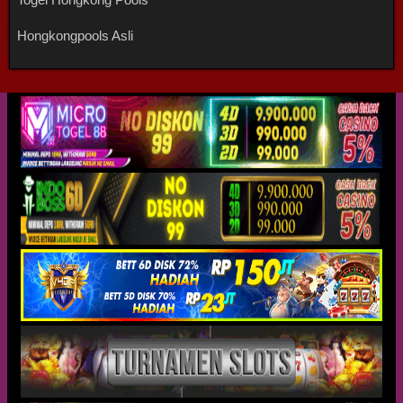
Hongkongpools Asli