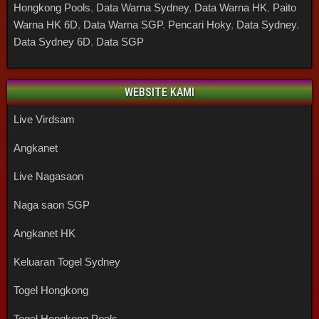
Hongkong Pools
,
Data Warna Sydney
,
Data Warna HK
,
Paito
Warna HK 6D
,
Data Warna SGP
,
Pencari Hoky
,
Data Sydney
,
Data Sydney 6D
,
Data SGP
WEBSITE KAMI
Live Virdsam
Angkanet
Live Nagasaon
Naga saon SGP
Angkanet HK
Keluaran Togel Sydney
Togel Hongkong
Togel Hongkong Pools