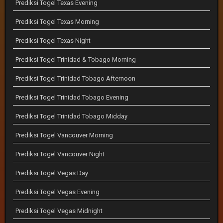
Prediksi Togel Texas Evening
Prediksi Togel Texas Morning
Prediksi Togel Texas Night
Prediksi Togel Trinidad & Tobago Morning
Prediksi Togel Trinidad Tobago Afternoon
Prediksi Togel Trinidad Tobago Evening
Prediksi Togel Trinidad Tobago Midday
Prediksi Togel Vancouver Morning
Prediksi Togel Vancouver Night
Prediksi Togel Vegas Day
Prediksi Togel Vegas Evening
Prediksi Togel Vegas Midnight