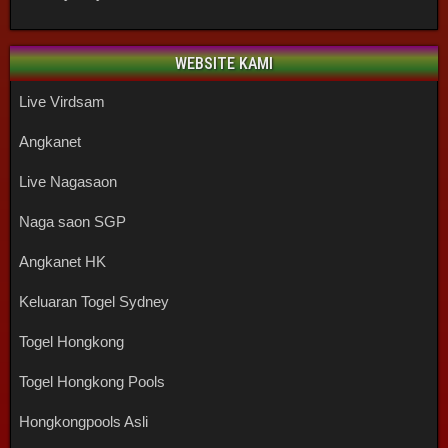
WEBSITE KAMI
Live Virdsam
Angkanet
Live Nagasaon
Naga saon SGP
Angkanet HK
Keluaran Togel Sydney
Togel Hongkong
Togel Hongkong Pools
Hongkongpools Asli