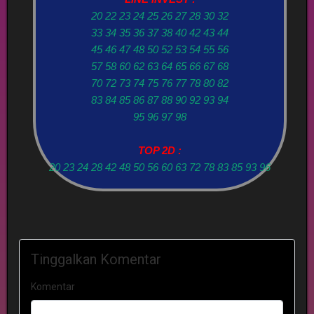
20 22 23 24 25 26 27 28 30 32
33 34 35 36 37 38 40 42 43 44
45 46 47 48 50 52 53 54 55 56
57 58 60 62 63 64 65 66 67 68
70 72 73 74 75 76 77 78 80 82
83 84 85 86 87 88 90 92 93 94
95 96 97 98
TOP 2D :
20 23 24 28 42 48 50 56 60 63 72 78 83 85 93 96
Tinggalkan Komentar
Komentar