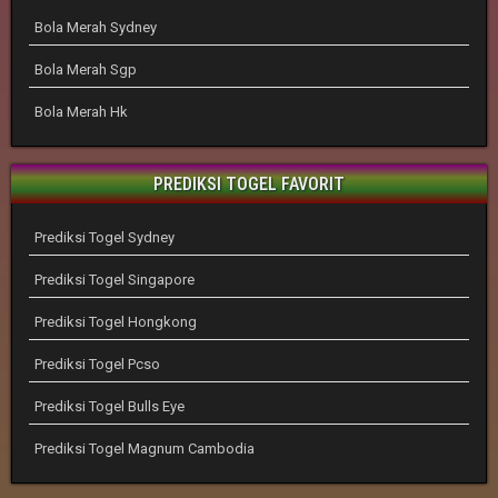
Bola Merah Sydney
Bola Merah Sgp
Bola Merah Hk
PREDIKSI TOGEL FAVORIT
Prediksi Togel Sydney
Prediksi Togel Singapore
Prediksi Togel Hongkong
Prediksi Togel Pcso
Prediksi Togel Bulls Eye
Prediksi Togel Magnum Cambodia