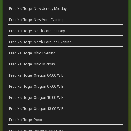
Prediksi Togel New Jersey Midday
Prediksi Togel New York Evening
Prediksi Togel North Carolina Day
Prediksi Togel North Carolina Evening
Prediksi Togel Ohio Evening
Prediksi Togel Ohio Midday
Prediksi Togel Oregon 04:00 WIB
Prediksi Togel Oregon 07:00 WIB
Prediksi Togel Oregon 10:00 WIB
Prediksi Togel Oregon 13:00 WIB
Prediksi Togel Pcso
Prediksi Togel Pennsylvania Day