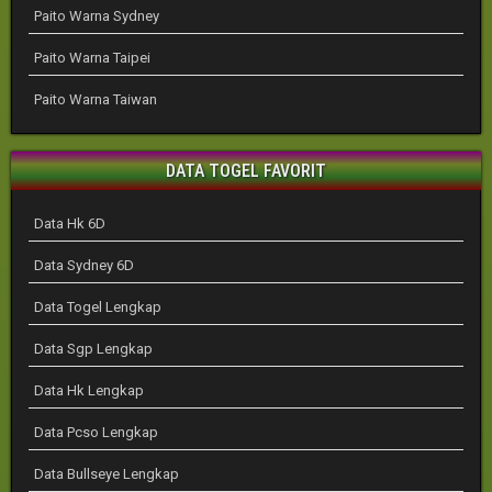
Paito Warna Sydney
Paito Warna Taipei
Paito Warna Taiwan
DATA TOGEL FAVORIT
Data Hk 6D
Data Sydney 6D
Data Togel Lengkap
Data Sgp Lengkap
Data Hk Lengkap
Data Pcso Lengkap
Data Bullseye Lengkap