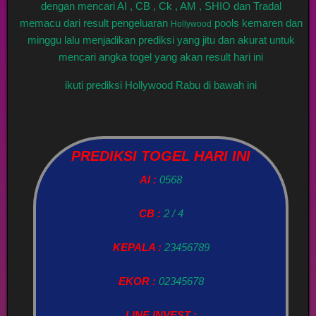
dengan mencari AI , CB , Ck , AM , SHIO dan Tradal
memacu dari result pengeluaran
pools kemaren dan
Hollywood
minggu lalu menjadikan prediksi yang jitu dan akurat untuk
mencari angka togel yang akan result hari ini
ikuti prediksi Hollywood Rabu di bawah ini
PREDIKSI TOGEL HARI INI
AI :
0568
CB :
2 / 4
KEPALA :
23456789
EKOR :
02345678
LINE INVEST :