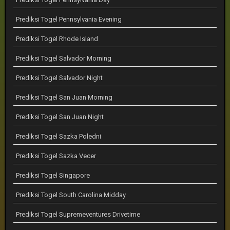
Prediksi Togel Pennsylvania Evening
Prediksi Togel Rhode Island
Prediksi Togel Salvador Morning
Prediksi Togel Salvador Night
Prediksi Togel San Juan Morning
Prediksi Togel San Juan Night
Prediksi Togel Sazka Poledni
Prediksi Togel Sazka Vecer
Prediksi Togel Singapore
Prediksi Togel South Carolina Midday
Prediksi Togel Supremeventures Drivetime