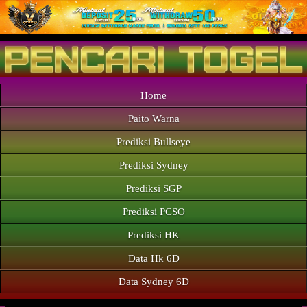
Home
Paito Warna
Prediksi Bullseye
Prediksi Sydney
Prediksi SGP
Prediksi PCSO
Prediksi HK
Data Hk 6D
Data Sydney 6D