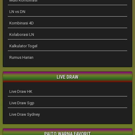
Multi Kombinasi
LN vs DN
Kombinasi 4D
Kolaborasi LN
Kalkulator Togel
Rumus Harian
LIVE DRAW
Live Draw HK
Live Draw Sgp
Live Draw Sydney
PAITO WARNA FAVORIT