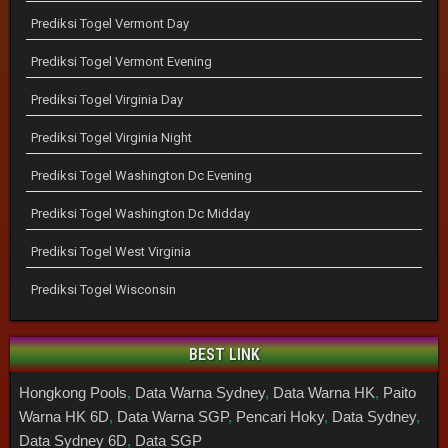
Prediksi Togel Vermont Day
Prediksi Togel Vermont Evening
Prediksi Togel Virginia Day
Prediksi Togel Virginia Night
Prediksi Togel Washington Dc Evening
Prediksi Togel Washington Dc Midday
Prediksi Togel West Virginia
Prediksi Togel Wisconsin
BEST LINK
Hongkong Pools
,
Data Warna Sydney
,
Data Warna HK
,
Paito
Warna HK 6D
,
Data Warna SGP
,
Pencari Hoky
,
Data Sydney
,
Data Sydney 6D
,
Data SGP