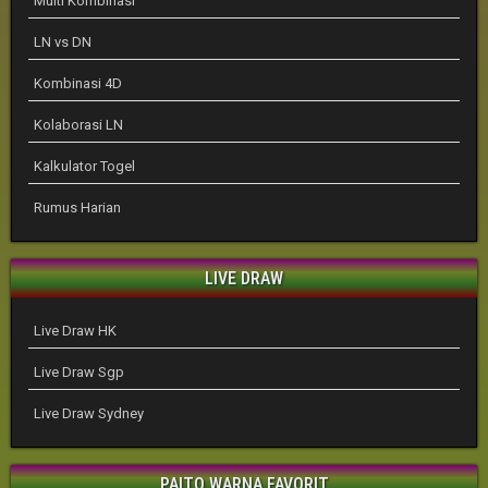
Multi Kombinasi
LN vs DN
Kombinasi 4D
Kolaborasi LN
Kalkulator Togel
Rumus Harian
LIVE DRAW
Live Draw HK
Live Draw Sgp
Live Draw Sydney
PAITO WARNA FAVORIT