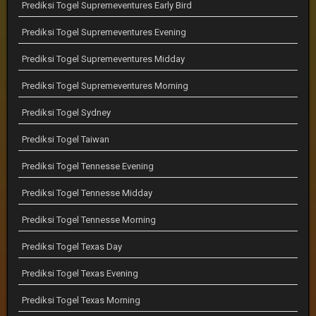
Prediksi Togel Supremeventures Early Bird
Prediksi Togel Supremeventures Evening
Prediksi Togel Supremeventures Midday
Prediksi Togel Supremeventures Morning
Prediksi Togel Sydney
Prediksi Togel Taiwan
Prediksi Togel Tennesse Evening
Prediksi Togel Tennesse Midday
Prediksi Togel Tennesse Morning
Prediksi Togel Texas Day
Prediksi Togel Texas Evening
Prediksi Togel Texas Morning