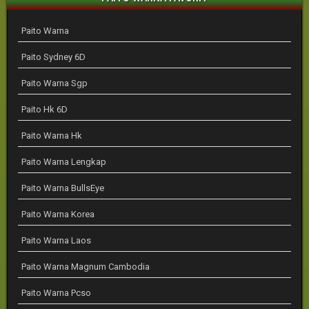
Paito Warna
Paito Sydney 6D
Paito Warna Sgp
Paito Hk 6D
Paito Warna Hk
Paito Warna Lengkap
Paito Warna BullsEye
Paito Warna Korea
Paito Warna Laos
Paito Warna Magnum Cambodia
Paito Warna Pcso