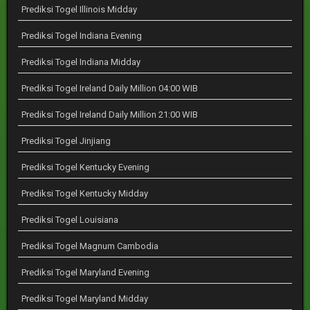
Prediksi Togel Illinois Midday
Prediksi Togel Indiana Evening
Prediksi Togel Indiana Midday
Prediksi Togel Ireland Daily Million 04:00 WIB
Prediksi Togel Ireland Daily Million 21:00 WIB
Prediksi Togel Jinjiang
Prediksi Togel Kentucky Evening
Prediksi Togel Kentucky Midday
Prediksi Togel Louisiana
Prediksi Togel Magnum Cambodia
Prediksi Togel Maryland Evening
Prediksi Togel Maryland Midday