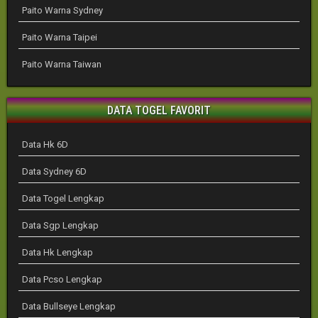
Paito Warna Sydney
Paito Warna Taipei
Paito Warna Taiwan
DATA TOGEL FAVORIT
Data Hk 6D
Data Sydney 6D
Data Togel Lengkap
Data Sgp Lengkap
Data Hk Lengkap
Data Pcso Lengkap
Data Bullseye Lengkap