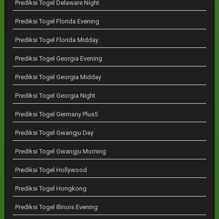
Prediksi Togel Delaware Night
Prediksi Togel Florida Evening
Prediksi Togel Florida Midday
Prediksi Togel Georgia Evening
Prediksi Togel Georgia Midday
Prediksi Togel Georgia Night
Prediksi Togel Germany Plus5
Prediksi Togel Gwangju Day
Prediksi Togel Gwangju Morning
Prediksi Togel Hollywood
Prediksi Togel Hongkong
Prediksi Togel Illinois Evening