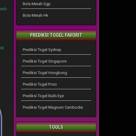
Bola Merah Sgp
 web
Bola Merah Hk
PREDIKSI TOGEL FAVORIT
at
Prediksi Togel Sydney
Prediksi Togel Singapore
Prediksi Togel Hongkong
Prediksi Togel Pcso
Prediksi Togel Bulls Eye
Prediksi Togel Magnum Cambodia
TOOLS