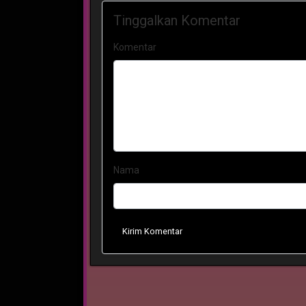
Tinggalkan Komentar
Komentar
Nama
Kirim Komentar