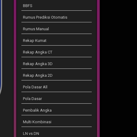
BBFS
Rumus Prediksi Otomatis
Rumus Manual
Rekap Kumat
Rekap Angka CT
Rekap Angka 3D
Rekap Angka 2D
Pola Dasar All
Pola Dasar
Pembalik Angka
Multi Kombinasi
LN vs DN