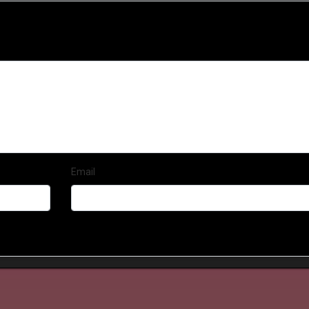
Email