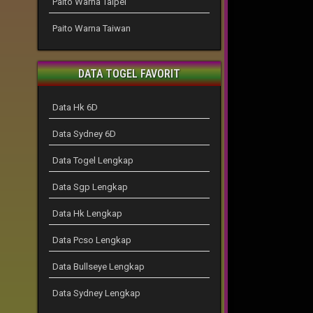
Paito Warna Taipei
Paito Warna Taiwan
DATA TOGEL FAVORIT
Data Hk 6D
Data Sydney 6D
Data Togel Lengkap
Data Sgp Lengkap
Data Hk Lengkap
Data Pcso Lengkap
Data Bullseye Lengkap
Data Sydney Lengkap