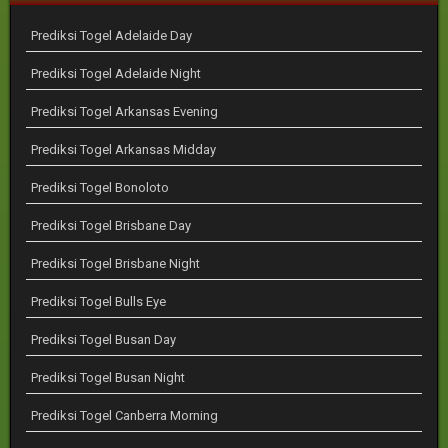
Prediksi Togel Adelaide Day
Prediksi Togel Adelaide Night
Prediksi Togel Arkansas Evening
Prediksi Togel Arkansas Midday
Prediksi Togel Bonoloto
Prediksi Togel Brisbane Day
Prediksi Togel Brisbane Night
Prediksi Togel Bulls Eye
Prediksi Togel Busan Day
Prediksi Togel Busan Night
Prediksi Togel Canberra Morning