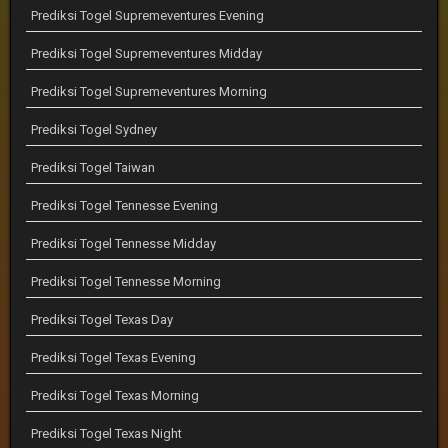
Prediksi Togel Supremeventures Evening
Prediksi Togel Supremeventures Midday
Prediksi Togel Supremeventures Morning
Prediksi Togel Sydney
Prediksi Togel Taiwan
Prediksi Togel Tennesse Evening
Prediksi Togel Tennesse Midday
Prediksi Togel Tennesse Morning
Prediksi Togel Texas Day
Prediksi Togel Texas Evening
Prediksi Togel Texas Morning
Prediksi Togel Texas Night