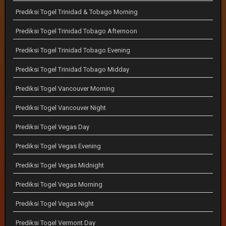
Prediksi Togel Trinidad & Tobago Morning
Prediksi Togel Trinidad Tobago Afternoon
Prediksi Togel Trinidad Tobago Evening
Prediksi Togel Trinidad Tobago Midday
Prediksi Togel Vancouver Morning
Prediksi Togel Vancouver Night
Prediksi Togel Vegas Day
Prediksi Togel Vegas Evening
Prediksi Togel Vegas Midnight
Prediksi Togel Vegas Morning
Prediksi Togel Vegas Night
Prediksi Togel Vermont Day