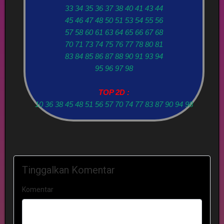
33 34 35 36 37 38 40 41 43 44
45 46 47 48 50 51 53 54 55 56
57 58 60 61 63 64 65 66 67 68
70 71 73 74 75 76 77 78 80 81
83 84 85 86 87 88 90 91 93 94
95 96 97 98
TOP 2D :
10 36 38 45 48 51 56 57 70 74 77 83 87 90 94 98
Tinggalkan Komentar
Komentar