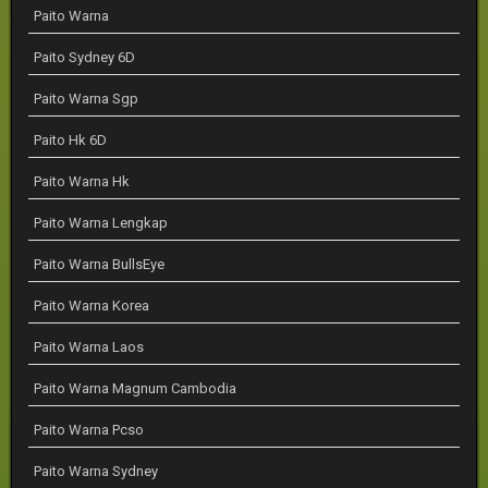
Paito Warna
Paito Sydney 6D
Paito Warna Sgp
Paito Hk 6D
Paito Warna Hk
Paito Warna Lengkap
Paito Warna BullsEye
Paito Warna Korea
Paito Warna Laos
Paito Warna Magnum Cambodia
Paito Warna Pcso
Paito Warna Sydney