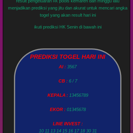
result pengeluaran
pools kemaren dan minggu lalu
HK
menjadikan prediksi yang jitu dan akurat untuk mencari angka
togel yang akan result hari ini
ikuti prediksi HK Senin di bawah ini
PREDIKSI TOGEL HARI INI
AI :
3567
CB :
6 / 7
KEPALA :
13456789
EKOR :
01345678
LINE INVEST :
10 11 13 14 15 16 17 18 30 31