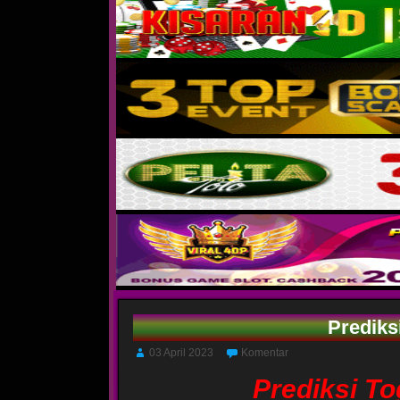
Prediks
03 April 2023
Komentar
Prediksi T