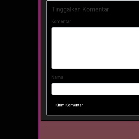
Tinggalkan Komentar
Komentar
Nama
Kirim Komentar