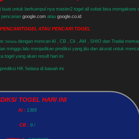
di buat untuk berkumpul nya master2 togel all sobat bisa mengakses
n pencarian
google.com
atau
google.co.id
k
PENCARITOGEL ATAU PENCARI TOGEL
dengan mencari AI , CB , Ck , AM , SHIO dan Tradal mema
HK
Selasa
n minggu lalu menjadikan prediksi yang jitu dan akurat untuk menca
a togel yang akan result hari ini
i prediksi HK Selasa di bawah ini
DIKSI TOGEL HARI INI
AI :
1369
CB :
9 /