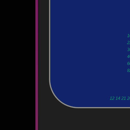
1
2
3
4
6
8
12 14 21 2