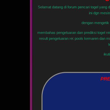
Selamat datang di forum pencari togel yang 
ini dgn mesi
dengan mengeti
membahas pengeluaran dan prediksi togel
H
result pengeluaran
pools kemaren dan min
HK
t
ikut
PRE