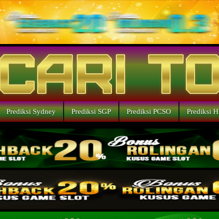
Prediksi Sydney
Prediksi SGP
Prediksi PCSO
Prediksi 