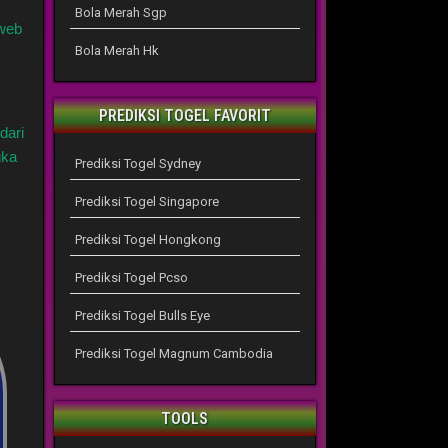
Bola Merah Sgp
 web
Bola Merah Hk
PREDIKSI TOGEL FAVORIT
dari
gka
Prediksi Togel Sydney
Prediksi Togel Singapore
Prediksi Togel Hongkong
Prediksi Togel Pcso
Prediksi Togel Bulls Eye
Prediksi Togel Magnum Cambodia
TOOLS