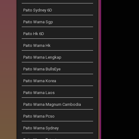
Paito Sydney 6D
Paito Warna Sgp
Paito Hk 6D
Paito Warna Hk
Paito Warna Lengkap
Paito Warna BullsEye
Paito Warna Korea
Paito Warna Laos
Paito Warna Magnum Cambodia
Paito Warna Pcso
Paito Warna Sydney