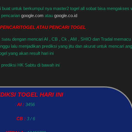
di buat untuk berkumpul nya master2 togel all sobat bisa mengakses
n pencarian
google.com
atau
google.co.id
k
PENCARITOGEL ATAU PENCARI TOGEL
dengan mencari AI , CB , Ck , AM , SHIO dan Tradal memacu 
K
Sabtu
ggu lalu menjadikan prediksi yang jitu dan akurat untuk mencari an
ogel yang akan result hari ini
i prediksi HK Sabtu di bawah ini
DIKSI TOGEL HARI INI
AI :
3456
CB :
3 / 6