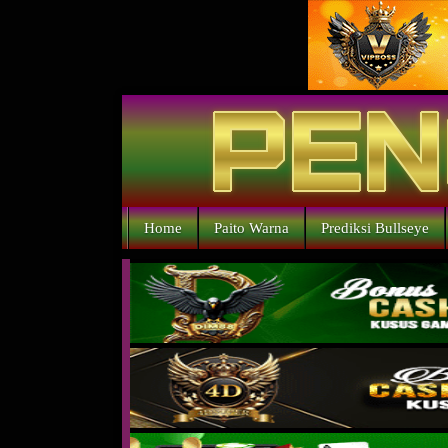
Home
Paito Warna
Prediksi Bullseye