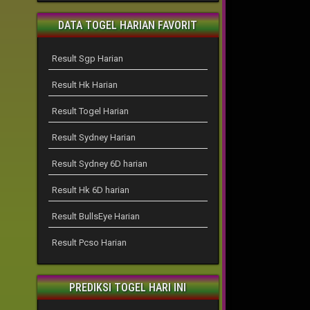
DATA TOGEL HARIAN FAVORIT
Result Sgp Harian
Result Hk Harian
Result Togel Harian
Result Sydney Harian
Result Sydney 6D harian
Result Hk 6D harian
Result BullsEye Harian
Result Pcso Harian
PREDIKSI TOGEL HARI INI