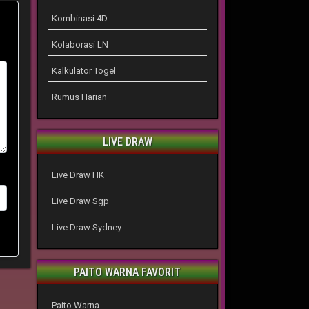
Kombinasi 4D
Kolaborasi LN
Kalkulator Togel
Rumus Harian
LIVE DRAW
Live Draw HK
Live Draw Sgp
Live Draw Sydney
PAITO WARNA FAVORIT
Paito Warna