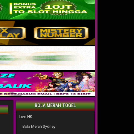
BOLA MERAH TOGEL
Live HK
Bola Merah Sydney