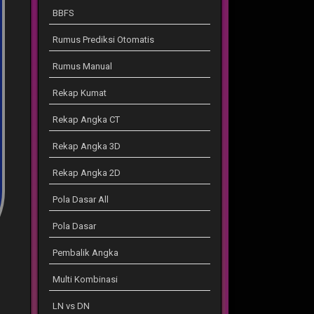
BBFS
Rumus Prediksi Otomatis
Rumus Manual
Rekap Kumat
Rekap Angka CT
Rekap Angka 3D
Rekap Angka 2D
Pola Dasar All
Pola Dasar
Pembalik Angka
Multi Kombinasi
LN vs DN