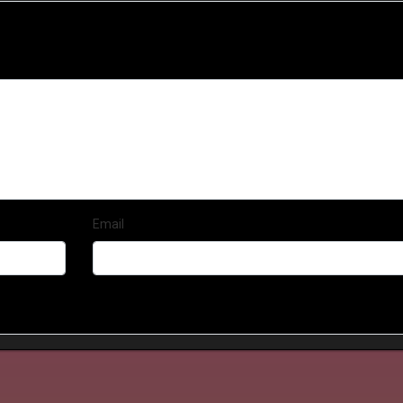
Email