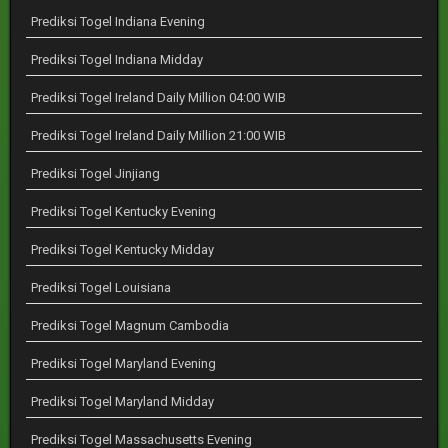
Prediksi Togel Indiana Evening
Prediksi Togel Indiana Midday
Prediksi Togel Ireland Daily Million 04:00 WIB
Prediksi Togel Ireland Daily Million 21:00 WIB
Prediksi Togel Jinjiang
Prediksi Togel Kentucky Evening
Prediksi Togel Kentucky Midday
Prediksi Togel Louisiana
Prediksi Togel Magnum Cambodia
Prediksi Togel Maryland Evening
Prediksi Togel Maryland Midday
Prediksi Togel Massachusetts Evening