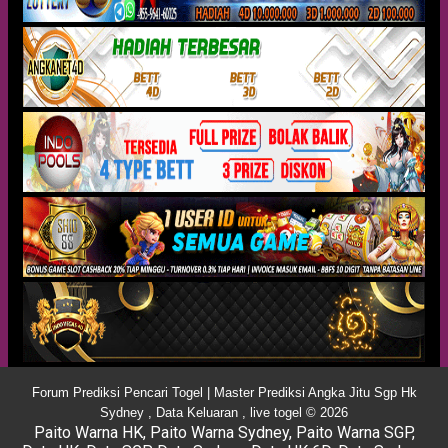
Forum Prediksi Pencari Togel | Master Prediksi Angka Jitu Sgp Hk
Sydney , Data Keluaran , live togel © 2026
Paito Warna HK
,
Paito Warna Sydney
,
Paito Warna SGP
,