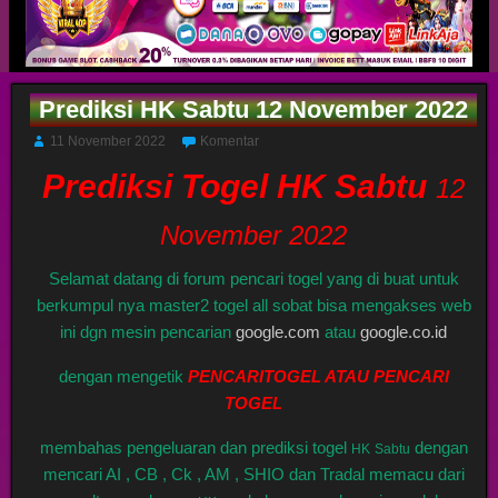
Prediksi HK Sabtu 12 November 2022
11 November 2022
Komentar
Prediksi Togel HK Sabtu
12
November 2022
Selamat datang di forum pencari togel yang di buat untuk
berkumpul nya master2 togel all sobat bisa mengakses web
ini dgn mesin pencarian
google.com
atau
google.co.id
dengan mengetik
PENCARITOGEL ATAU PENCARI
TOGEL
membahas pengeluaran dan prediksi togel
dengan
HK
Sabtu
mencari AI , CB , Ck , AM , SHIO dan Tradal memacu dari