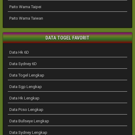
Paito Warna Taipei
Paito Warna Taiwan
DATA TOGEL FAVORIT
Data Hk 6D
Data Sydney 6D
Data Togel Lengkap
Data Sgp Lengkap
Data Hk Lengkap
Data Pcso Lengkap
Data Bullseye Lengkap
Data Sydney Lengkap