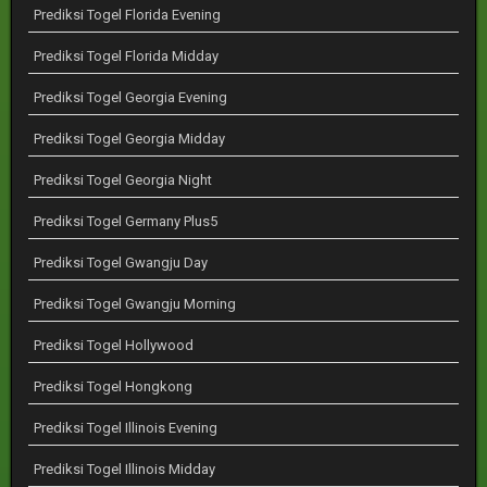
Prediksi Togel Florida Evening
Prediksi Togel Florida Midday
Prediksi Togel Georgia Evening
Prediksi Togel Georgia Midday
Prediksi Togel Georgia Night
Prediksi Togel Germany Plus5
Prediksi Togel Gwangju Day
Prediksi Togel Gwangju Morning
Prediksi Togel Hollywood
Prediksi Togel Hongkong
Prediksi Togel Illinois Evening
Prediksi Togel Illinois Midday