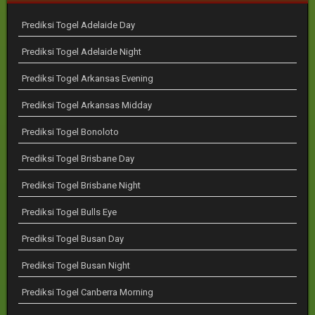
Prediksi Togel Adelaide Day
Prediksi Togel Adelaide Night
Prediksi Togel Arkansas Evening
Prediksi Togel Arkansas Midday
Prediksi Togel Bonoloto
Prediksi Togel Brisbane Day
Prediksi Togel Brisbane Night
Prediksi Togel Bulls Eye
Prediksi Togel Busan Day
Prediksi Togel Busan Night
Prediksi Togel Canberra Morning