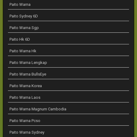
Paito Warna
Paito Sydney 6D
Paito Warna Sgp
Paito Hk 6D
Paito Warna Hk
Paito Warna Lengkap
Paito Warna BullsEye
Paito Warna Korea
Paito Warna Laos
Paito Warna Magnum Cambodia
Paito Warna Pcso
Paito Warna Sydney