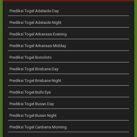
Prediksi Togel Adelaide Day
Prediksi Togel Adelaide Night
Prediksi Togel Arkansas Evening
Prediksi Togel Arkansas Midday
Prediksi Togel Bonoloto
Prediksi Togel Brisbane Day
Prediksi Togel Brisbane Night
Prediksi Togel Bulls Eye
Prediksi Togel Busan Day
Prediksi Togel Busan Night
Prediksi Togel Canberra Morning