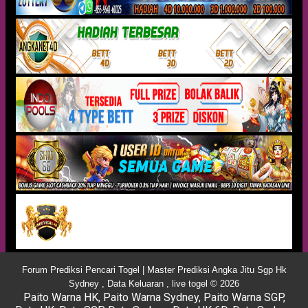
Forum Prediksi Pencari Togel | Master Prediksi Angka Jitu Sgp Hk
Sydney , Data Keluaran , live togel © 2026
Paito Warna HK
,
Paito Warna Sydney
,
Paito Warna SGP
,