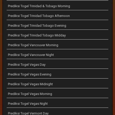
Prediksi Togel Trinidad & Tobago Morning
Prediksi Togel Trinidad Tobago Afternoon
Prediksi Togel Trinidad Tobago Evening
Prediksi Togel Trinidad Tobago Midday
Prediksi Togel Vancouver Morning
Prediksi Togel Vancouver Night
Prediksi Togel Vegas Day
Prediksi Togel Vegas Evening
Prediksi Togel Vegas Midnight
Prediksi Togel Vegas Morning
Prediksi Togel Vegas Night
Prediksi Togel Vermont Day