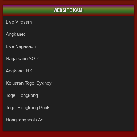
WEBSITE KAMI
Live Virdsam
Angkanet
Live Nagasaon
Naga saon SGP
Angkanet HK
Keluaran Togel Sydney
Togel Hongkong
Togel Hongkong Pools
Hongkongpools Asli