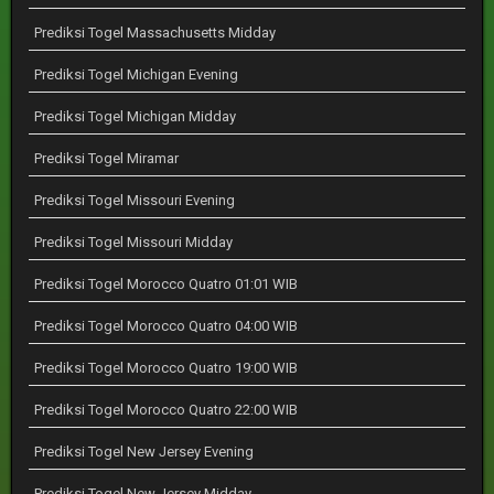
Prediksi Togel Massachusetts Midday
Prediksi Togel Michigan Evening
Prediksi Togel Michigan Midday
Prediksi Togel Miramar
Prediksi Togel Missouri Evening
Prediksi Togel Missouri Midday
Prediksi Togel Morocco Quatro 01:01 WIB
Prediksi Togel Morocco Quatro 04:00 WIB
Prediksi Togel Morocco Quatro 19:00 WIB
Prediksi Togel Morocco Quatro 22:00 WIB
Prediksi Togel New Jersey Evening
Prediksi Togel New Jersey Midday