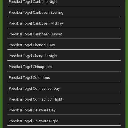
Prediksi Togel Canberra Night
Prediksi Togel Caribbean Evening
Prediksi Togel Caribbean Midday
Prediksi Togel Caribbean Sunset
Prediksi Togel Chengdu Day
Prediksi Togel Chengdu Night
Prediksi Togel Chinapools
Prediksi Togel Colombus
Prediksi Togel Connecticut Day
Prediksi Togel Connecticut Night
Prediksi Togel Delaware Day
Prediksi Togel Delaware Night