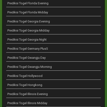
Prediksi Togel Florida Evening
Prediksi Togel Florida Midday
Prediksi Togel Georgia Evening
Prediksi Togel Georgia Midday
Prediksi Togel Georgia Night
Prediksi Togel Germany Plus5
Prediksi Togel Gwangju Day
Prediksi Togel Gwangju Morning
Prediksi Togel Hollywood
Prediksi Togel Hongkong
Prediksi Togel Illinois Evening
Prediksi Togel Illinois Midday