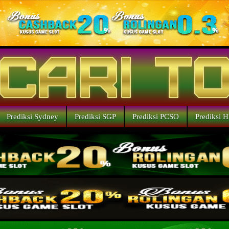
Prediksi Sydney
Prediksi SGP
Prediksi PCSO
Prediksi 