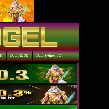
HK
Data Hk 6D
Data Sydney 6D