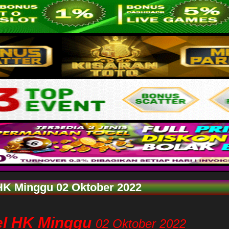
HK Minggu 02 Oktober 2022
el HK Minggu
02 Oktober 2022