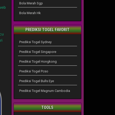
Bola Merah Sgp
 web
Bola Merah Hk
PREDIKSI TOGEL FAVORIT
cu
ri
Prediksi Togel Sydney
Prediksi Togel Singapore
Prediksi Togel Hongkong
Prediksi Togel Pcso
Prediksi Togel Bulls Eye
Prediksi Togel Magnum Cambodia
TOOLS