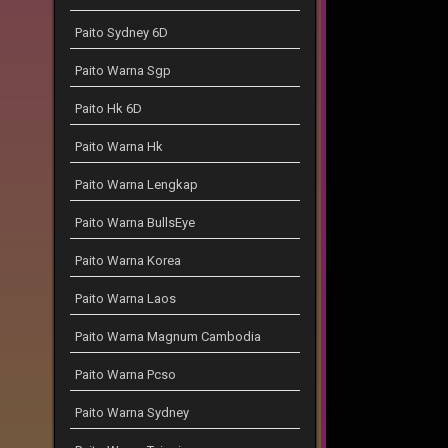
Paito Sydney 6D
Paito Warna Sgp
Paito Hk 6D
Paito Warna Hk
Paito Warna Lengkap
Paito Warna BullsEye
Paito Warna Korea
Paito Warna Laos
Paito Warna Magnum Cambodia
Paito Warna Pcso
Paito Warna Sydney