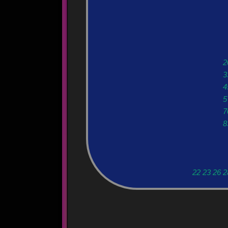
2
3
4
5
7
8
22 23 26 2