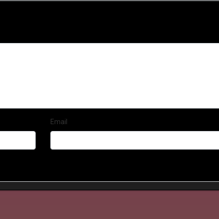
Email