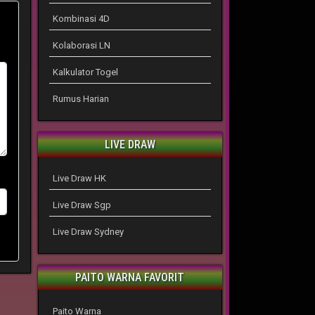
Kombinasi 4D
Kolaborasi LN
Kalkulator Togel
Rumus Harian
LIVE DRAW
Live Draw HK
Live Draw Sgp
Live Draw Sydney
PAITO WARNA FAVORIT
Paito Warna