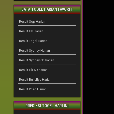
DATA TOGEL HARIAN FAVORIT
Result Sgp Harian
Result Hk Harian
Result Togel Harian
Result Sydney Harian
Result Sydney 6D harian
Result Hk 6D harian
Result BullsEye Harian
Result Pcso Harian
PREDIKSI TOGEL HARI INI