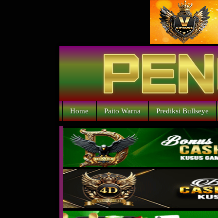
Home
Paito Warna
Prediksi Bullseye