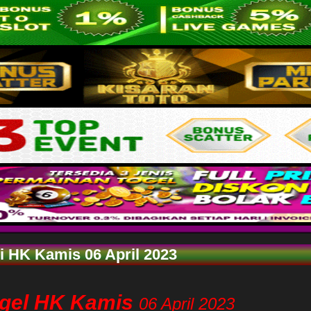
i HK Kamis 06 April 2023
ogel HK Kamis
06 April 2023