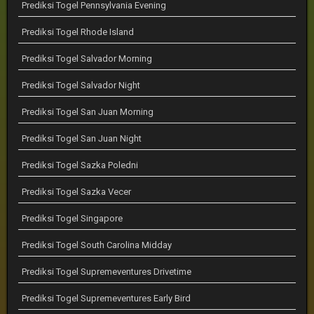
Prediksi Togel Pennsylvania Evening
Prediksi Togel Rhode Island
Prediksi Togel Salvador Morning
Prediksi Togel Salvador Night
Prediksi Togel San Juan Morning
Prediksi Togel San Juan Night
Prediksi Togel Sazka Poledni
Prediksi Togel Sazka Vecer
Prediksi Togel Singapore
Prediksi Togel South Carolina Midday
Prediksi Togel Supremeventures Drivetime
Prediksi Togel Supremeventures Early Bird