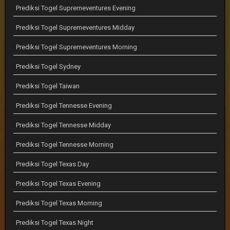
Prediksi Togel Supremeventures Evening
Prediksi Togel Supremeventures Midday
Prediksi Togel Supremeventures Morning
Prediksi Togel Sydney
Prediksi Togel Taiwan
Prediksi Togel Tennesse Evening
Prediksi Togel Tennesse Midday
Prediksi Togel Tennesse Morning
Prediksi Togel Texas Day
Prediksi Togel Texas Evening
Prediksi Togel Texas Morning
Prediksi Togel Texas Night