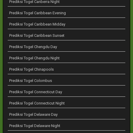
Prediksi Togel Canberra Night
Prediksi Togel Caribbean Evening
Prediksi Togel Caribbean Midday
Prediksi Togel Caribbean Sunset
Prediksi Togel Chengdu Day
Prediksi Togel Chengdu Night
Prediksi Togel Chinapools
Prediksi Togel Colombus
Prediksi Togel Connecticut Day
Prediksi Togel Connecticut Night
Prediksi Togel Delaware Day
Prediksi Togel Delaware Night