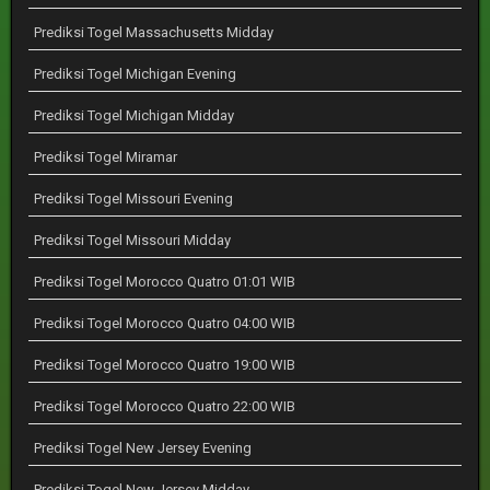
Prediksi Togel Massachusetts Midday
Prediksi Togel Michigan Evening
Prediksi Togel Michigan Midday
Prediksi Togel Miramar
Prediksi Togel Missouri Evening
Prediksi Togel Missouri Midday
Prediksi Togel Morocco Quatro 01:01 WIB
Prediksi Togel Morocco Quatro 04:00 WIB
Prediksi Togel Morocco Quatro 19:00 WIB
Prediksi Togel Morocco Quatro 22:00 WIB
Prediksi Togel New Jersey Evening
Prediksi Togel New Jersey Midday