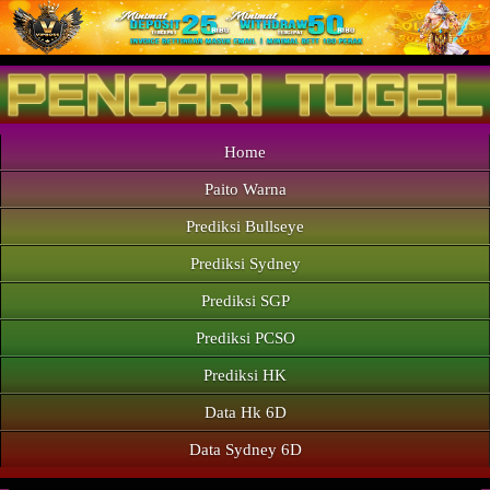
Home
Paito Warna
Prediksi Bullseye
Prediksi Sydney
Prediksi SGP
Prediksi PCSO
Prediksi HK
Data Hk 6D
Data Sydney 6D