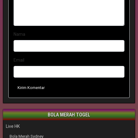
Nama
Email
Kirim Komentar
BOLA MERAH TOGEL
Live HK
Bola Merah Sydney