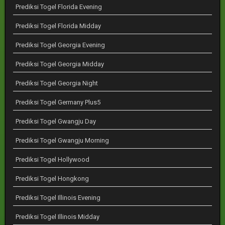
Prediksi Togel Florida Evening
Prediksi Togel Florida Midday
Prediksi Togel Georgia Evening
Prediksi Togel Georgia Midday
Prediksi Togel Georgia Night
Prediksi Togel Germany Plus5
Prediksi Togel Gwangju Day
Prediksi Togel Gwangju Morning
Prediksi Togel Hollywood
Prediksi Togel Hongkong
Prediksi Togel Illinois Evening
Prediksi Togel Illinois Midday