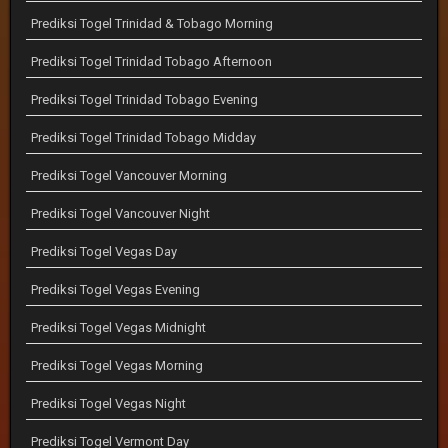
Prediksi Togel Trinidad & Tobago Morning
Prediksi Togel Trinidad Tobago Afternoon
Prediksi Togel Trinidad Tobago Evening
Prediksi Togel Trinidad Tobago Midday
Prediksi Togel Vancouver Morning
Prediksi Togel Vancouver Night
Prediksi Togel Vegas Day
Prediksi Togel Vegas Evening
Prediksi Togel Vegas Midnight
Prediksi Togel Vegas Morning
Prediksi Togel Vegas Night
Prediksi Togel Vermont Day