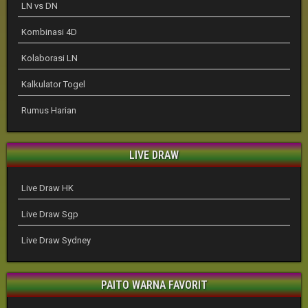
LN vs DN
Kombinasi 4D
Kolaborasi LN
Kalkulator Togel
Rumus Harian
LIVE DRAW
Live Draw HK
Live Draw Sgp
Live Draw Sydney
PAITO WARNA FAVORIT