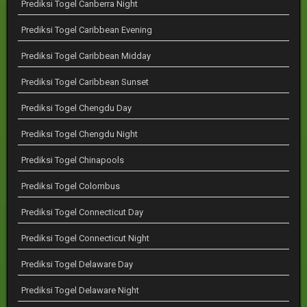
Prediksi Togel Canberra Night
Prediksi Togel Caribbean Evening
Prediksi Togel Caribbean Midday
Prediksi Togel Caribbean Sunset
Prediksi Togel Chengdu Day
Prediksi Togel Chengdu Night
Prediksi Togel Chinapools
Prediksi Togel Colombus
Prediksi Togel Connecticut Day
Prediksi Togel Connecticut Night
Prediksi Togel Delaware Day
Prediksi Togel Delaware Night