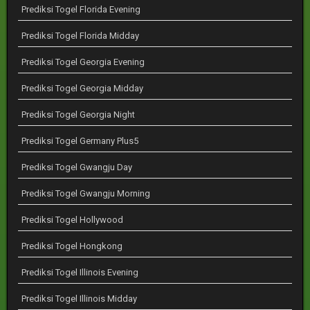
Prediksi Togel Florida Evening
Prediksi Togel Florida Midday
Prediksi Togel Georgia Evening
Prediksi Togel Georgia Midday
Prediksi Togel Georgia Night
Prediksi Togel Germany Plus5
Prediksi Togel Gwangju Day
Prediksi Togel Gwangju Morning
Prediksi Togel Hollywood
Prediksi Togel Hongkong
Prediksi Togel Illinois Evening
Prediksi Togel Illinois Midday