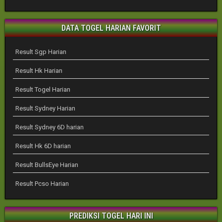
DATA TOGEL HARIAN FAVORIT
Result Sgp Harian
Result Hk Harian
Result Togel Harian
Result Sydney Harian
Result Sydney 6D harian
Result Hk 6D harian
Result BullsEye Harian
Result Pcso Harian
PREDIKSI TOGEL HARI INI