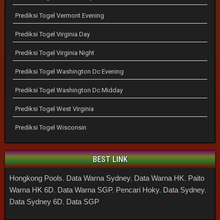
Prediksi Togel Vermont Evening
Prediksi Togel Virginia Day
Prediksi Togel Virginia Night
Prediksi Togel Washington Dc Evening
Prediksi Togel Washington Dc Midday
Prediksi Togel West Virginia
Prediksi Togel Wisconsin
BEST LINK
Hongkong Pools
,
Data Warna Sydney
,
Data Warna HK
,
Paito
Warna HK 6D
,
Data Warna SGP
,
Pencari Hoky
,
Data Sydney
,
Data Sydney 6D
,
Data SGP