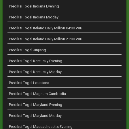
Prediksi Togel Indiana Evening
Prediksi Togel Indiana Midday
Prediksi Togel Ireland Daily Million 04:00 WIB
Prediksi Togel Ireland Daily Million 21:00 WIB
Prediksi Togel Jinjiang
Prediksi Togel Kentucky Evening
Prediksi Togel Kentucky Midday
Prediksi Togel Louisiana
Prediksi Togel Magnum Cambodia
Prediksi Togel Maryland Evening
Prediksi Togel Maryland Midday
Prediksi Togel Massachusetts Evening