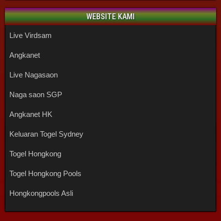
WEBSITE KAMI
Live Virdsam
Angkanet
Live Nagasaon
Naga saon SGP
Angkanet HK
Keluaran Togel Sydney
Togel Hongkong
Togel Hongkong Pools
Hongkongpools Asli