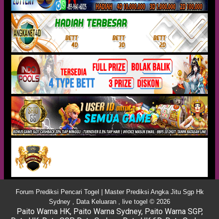
Forum Prediksi Pencari Togel | Master Prediksi Angka Jitu Sgp Hk
Sydney , Data Keluaran , live togel © 2026
Paito Warna HK
,
Paito Warna Sydney
,
Paito Warna SGP
,