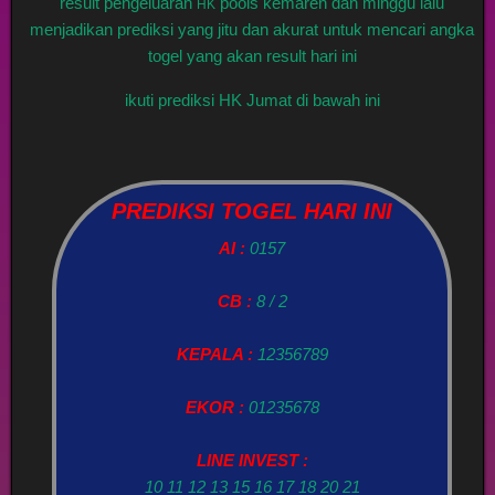
result pengeluaran
pools kemaren dan minggu lalu
HK
menjadikan prediksi yang jitu dan akurat untuk mencari angka
togel yang akan result hari ini
ikuti prediksi HK Jumat di bawah ini
PREDIKSI TOGEL HARI INI
AI :
0157
CB :
8 / 2
KEPALA :
12356789
EKOR :
01235678
LINE INVEST :
10 11 12 13 15 16 17 18 20 21