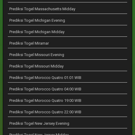
Prediksi Togel Massachusetts Midday
Prediksi Togel Michigan Evening
Prediksi Togel Michigan Midday
Prediksi Togel Miramar
Prediksi Togel Missouri Evening
Prediksi Togel Missouri Midday
Prediksi Togel Morocco Quatro 01:01 WIB
Prediksi Togel Morocco Quatro 04:00 WIB
Prediksi Togel Morocco Quatro 19:00 WIB
Prediksi Togel Morocco Quatro 22:00 WIB
Prediksi Togel New Jersey Evening
Prediksi Togel New Jersey Midday