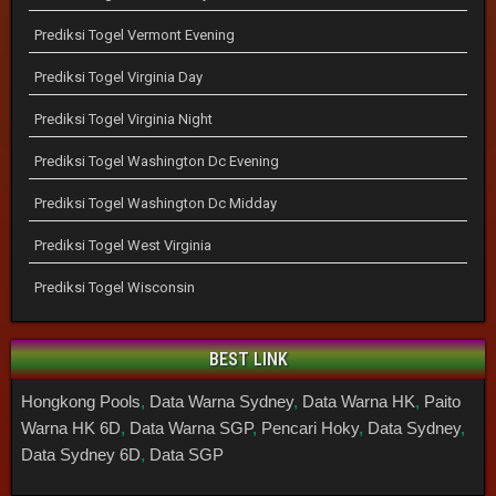
Prediksi Togel Vermont Evening
Prediksi Togel Virginia Day
Prediksi Togel Virginia Night
Prediksi Togel Washington Dc Evening
Prediksi Togel Washington Dc Midday
Prediksi Togel West Virginia
Prediksi Togel Wisconsin
BEST LINK
Hongkong Pools
,
Data Warna Sydney
,
Data Warna HK
,
Paito
Warna HK 6D
,
Data Warna SGP
,
Pencari Hoky
,
Data Sydney
,
Data Sydney 6D
,
Data SGP