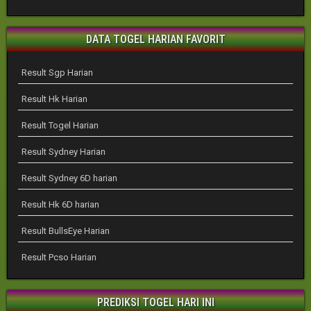
DATA TOGEL HARIAN FAVORIT
Result Sgp Harian
Result Hk Harian
Result Togel Harian
Result Sydney Harian
Result Sydney 6D harian
Result Hk 6D harian
Result BullsEye Harian
Result Pcso Harian
PREDIKSI TOGEL HARI INI