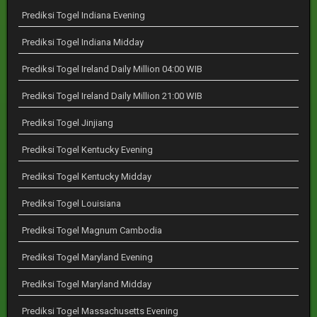
Prediksi Togel Indiana Evening
Prediksi Togel Indiana Midday
Prediksi Togel Ireland Daily Million 04:00 WIB
Prediksi Togel Ireland Daily Million 21:00 WIB
Prediksi Togel Jinjiang
Prediksi Togel Kentucky Evening
Prediksi Togel Kentucky Midday
Prediksi Togel Louisiana
Prediksi Togel Magnum Cambodia
Prediksi Togel Maryland Evening
Prediksi Togel Maryland Midday
Prediksi Togel Massachusetts Evening