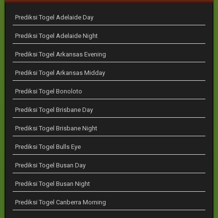
Prediksi Togel Adelaide Day
Prediksi Togel Adelaide Night
Prediksi Togel Arkansas Evening
Prediksi Togel Arkansas Midday
Prediksi Togel Bonoloto
Prediksi Togel Brisbane Day
Prediksi Togel Brisbane Night
Prediksi Togel Bulls Eye
Prediksi Togel Busan Day
Prediksi Togel Busan Night
Prediksi Togel Canberra Morning