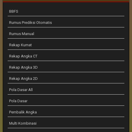
BBFS
Rumus Prediksi Otomatis
Rumus Manual
Rekap Kumat
Rekap Angka CT
Rekap Angka 3D
Rekap Angka 2D
Pola Dasar All
Pola Dasar
Pembalik Angka
Multi Kombinasi