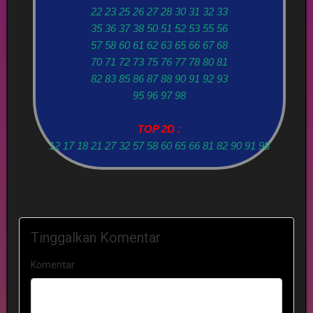
22 23 25 26 27 28 30 31 32 33
35 36 37 38 50 51 52 53 55 56
57 58 60 61 62 63 65 66 67 68
70 71 72 73 75 76 77 78 80 81
82 83 85 86 87 88 90 91 92 93
95 96 97 98
TOP 2D :
12 17 18 21 27 32 57 58 60 65 66 81 82 90 91 98
Tinggalkan Komentar
Komentar