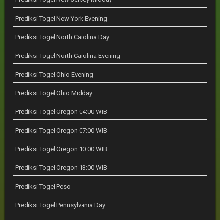
Prediksi Togel New York Evening
Prediksi Togel North Carolina Day
Prediksi Togel North Carolina Evening
Prediksi Togel Ohio Evening
Prediksi Togel Ohio Midday
Prediksi Togel Oregon 04:00 WIB
Prediksi Togel Oregon 07:00 WIB
Prediksi Togel Oregon 10:00 WIB
Prediksi Togel Oregon 13:00 WIB
Prediksi Togel Pcso
Prediksi Togel Pennsylvania Day