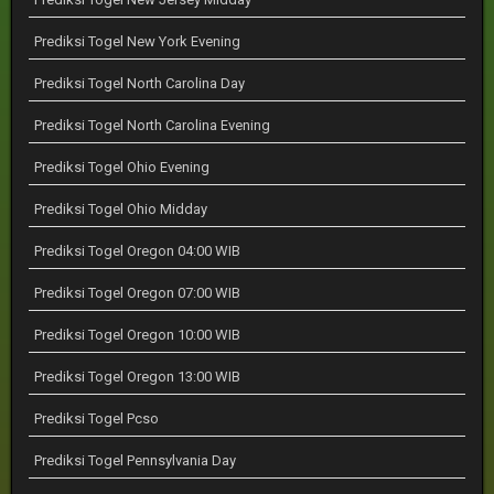
Prediksi Togel New York Evening
Prediksi Togel North Carolina Day
Prediksi Togel North Carolina Evening
Prediksi Togel Ohio Evening
Prediksi Togel Ohio Midday
Prediksi Togel Oregon 04:00 WIB
Prediksi Togel Oregon 07:00 WIB
Prediksi Togel Oregon 10:00 WIB
Prediksi Togel Oregon 13:00 WIB
Prediksi Togel Pcso
Prediksi Togel Pennsylvania Day