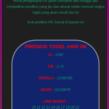
result pengeluaran
pools kemaren dan minggu lalu
HK
menjadikan prediksi yang jitu dan akurat untuk mencari angka
togel yang akan result hari ini
ikuti prediksi HK Jumat di bawah ini
PREDIKSI TOGEL HARI INI
AI :
1249
CB :
2 / 8
KEPALA :
12346789
EKOR :
01234678
LINE INVEST :
10 11 12 13 14 16 17 18 20 21