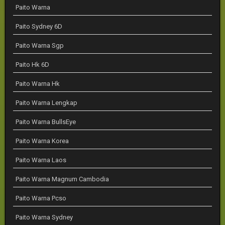
Paito Warna
Paito Sydney 6D
Paito Warna Sgp
Paito Hk 6D
Paito Warna Hk
Paito Warna Lengkap
Paito Warna BullsEye
Paito Warna Korea
Paito Warna Laos
Paito Warna Magnum Cambodia
Paito Warna Pcso
Paito Warna Sydney