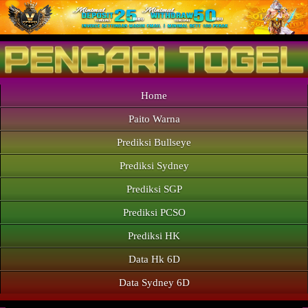
Home
Paito Warna
Prediksi Bullseye
Prediksi Sydney
Prediksi SGP
Prediksi PCSO
Prediksi HK
Data Hk 6D
Data Sydney 6D