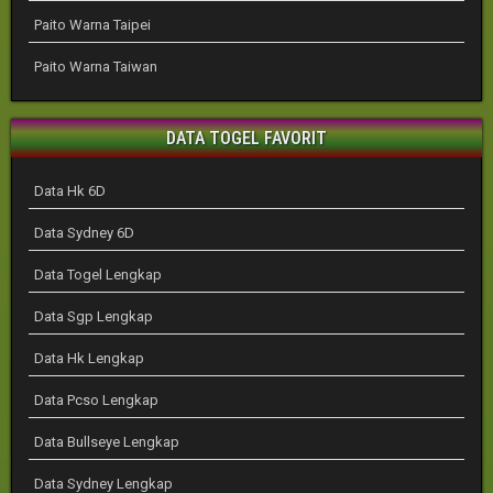
Paito Warna Taipei
Paito Warna Taiwan
DATA TOGEL FAVORIT
Data Hk 6D
Data Sydney 6D
Data Togel Lengkap
Data Sgp Lengkap
Data Hk Lengkap
Data Pcso Lengkap
Data Bullseye Lengkap
Data Sydney Lengkap