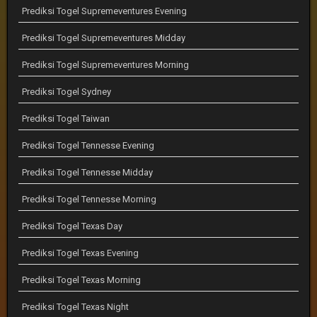
Prediksi Togel Supremeventures Evening
Prediksi Togel Supremeventures Midday
Prediksi Togel Supremeventures Morning
Prediksi Togel Sydney
Prediksi Togel Taiwan
Prediksi Togel Tennesse Evening
Prediksi Togel Tennesse Midday
Prediksi Togel Tennesse Morning
Prediksi Togel Texas Day
Prediksi Togel Texas Evening
Prediksi Togel Texas Morning
Prediksi Togel Texas Night