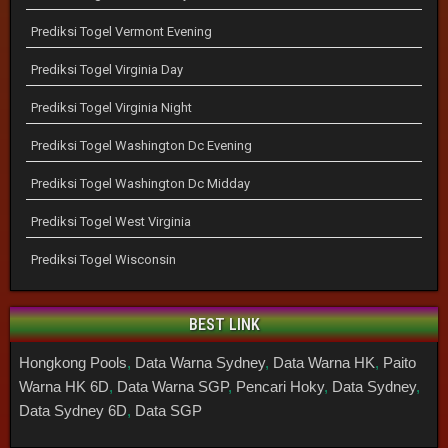
Prediksi Togel Vermont Evening
Prediksi Togel Virginia Day
Prediksi Togel Virginia Night
Prediksi Togel Washington Dc Evening
Prediksi Togel Washington Dc Midday
Prediksi Togel West Virginia
Prediksi Togel Wisconsin
BEST LINK
Hongkong Pools
,
Data Warna Sydney
,
Data Warna HK
,
Paito
Warna HK 6D
,
Data Warna SGP
,
Pencari Hoky
,
Data Sydney
,
Data Sydney 6D
,
Data SGP