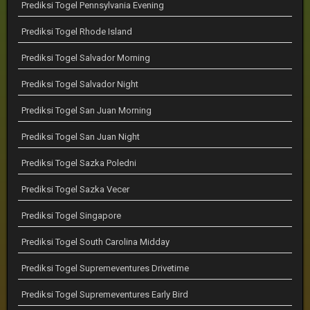
Prediksi Togel Pennsylvania Evening
Prediksi Togel Rhode Island
Prediksi Togel Salvador Morning
Prediksi Togel Salvador Night
Prediksi Togel San Juan Morning
Prediksi Togel San Juan Night
Prediksi Togel Sazka Poledni
Prediksi Togel Sazka Vecer
Prediksi Togel Singapore
Prediksi Togel South Carolina Midday
Prediksi Togel Supremeventures Drivetime
Prediksi Togel Supremeventures Early Bird