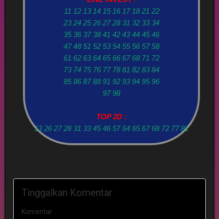
11 12 13 14 15 16 17 18 21 22
23 24 25 26 27 28 31 32 33 34
35 36 37 38 41 42 43 44 45 46
47 48 51 52 53 54 55 56 57 58
61 62 63 64 65 66 67 68 71 72
73 74 75 76 77 78 81 82 83 84
85 86 87 88 91 92 93 94 95 96
97 98
TOP 2D :
13 26 27 28 31 33 45 46 57 64 65 67 68 72 77 81
Tinggalkan Komentar
Komentar