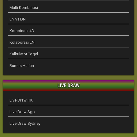
Multi Kombinasi
LN vs DN
Kombinasi 4D
Kolaborasi LN
Kalkulator Togel
Rumus Harian
LIVE DRAW
Live Draw HK
Live Draw Sgp
Live Draw Sydney