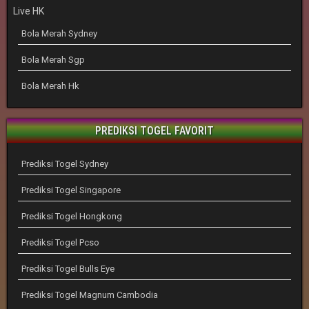
Live HK
Bola Merah Sydney
Bola Merah Sgp
Bola Merah Hk
PREDIKSI TOGEL FAVORIT
Prediksi Togel Sydney
Prediksi Togel Singapore
Prediksi Togel Hongkong
Prediksi Togel Pcso
Prediksi Togel Bulls Eye
Prediksi Togel Magnum Cambodia