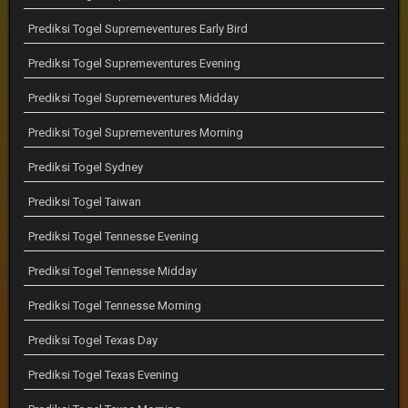
Prediksi Togel Supremeventures Early Bird
Prediksi Togel Supremeventures Evening
Prediksi Togel Supremeventures Midday
Prediksi Togel Supremeventures Morning
Prediksi Togel Sydney
Prediksi Togel Taiwan
Prediksi Togel Tennesse Evening
Prediksi Togel Tennesse Midday
Prediksi Togel Tennesse Morning
Prediksi Togel Texas Day
Prediksi Togel Texas Evening