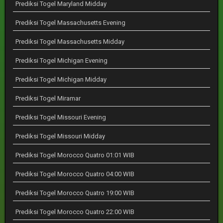
Prediksi Togel Maryland Midday
Prediksi Togel Massachusetts Evening
Prediksi Togel Massachusetts Midday
Prediksi Togel Michigan Evening
Prediksi Togel Michigan Midday
Prediksi Togel Miramar
Prediksi Togel Missouri Evening
Prediksi Togel Missouri Midday
Prediksi Togel Morocco Quatro 01:01 WIB
Prediksi Togel Morocco Quatro 04:00 WIB
Prediksi Togel Morocco Quatro 19:00 WIB
Prediksi Togel Morocco Quatro 22:00 WIB