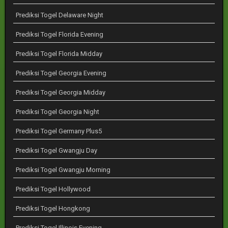
Prediksi Togel Delaware Night
Prediksi Togel Florida Evening
Prediksi Togel Florida Midday
Prediksi Togel Georgia Evening
Prediksi Togel Georgia Midday
Prediksi Togel Georgia Night
Prediksi Togel Germany Plus5
Prediksi Togel Gwangju Day
Prediksi Togel Gwangju Morning
Prediksi Togel Hollywood
Prediksi Togel Hongkong
Prediksi Togel Illinois Evening