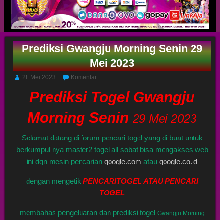
Prediksi Gwangju Morning Senin 29
Mei 2023
28 Mei 2023
Komentar
Prediksi Togel Gwangju
Morning Senin
29 Mei 2023
Selamat datang di forum pencari togel yang di buat untuk
berkumpul nya master2 togel all sobat bisa mengakses web
ini dgn mesin pencarian
google.com
atau
google.co.id
dengan mengetik
PENCARITOGEL ATAU PENCARI
TOGEL
membahas pengeluaran dan prediksi togel
Gwangju Morning