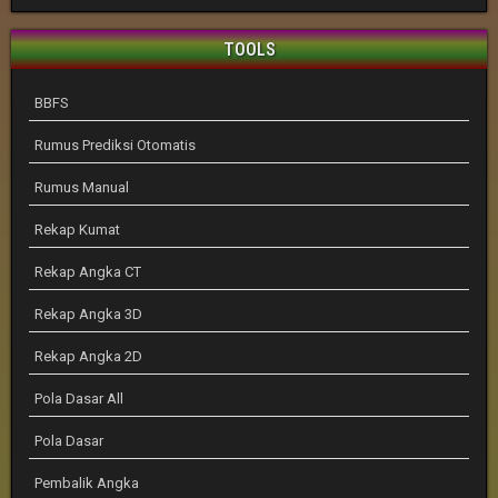
TOOLS
BBFS
Rumus Prediksi Otomatis
Rumus Manual
Rekap Kumat
Rekap Angka CT
Rekap Angka 3D
Rekap Angka 2D
Pola Dasar All
Pola Dasar
Pembalik Angka