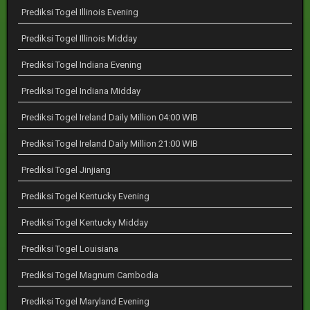
Prediksi Togel Illinois Evening
Prediksi Togel Illinois Midday
Prediksi Togel Indiana Evening
Prediksi Togel Indiana Midday
Prediksi Togel Ireland Daily Million 04:00 WIB
Prediksi Togel Ireland Daily Million 21:00 WIB
Prediksi Togel Jinjiang
Prediksi Togel Kentucky Evening
Prediksi Togel Kentucky Midday
Prediksi Togel Louisiana
Prediksi Togel Magnum Cambodia
Prediksi Togel Maryland Evening