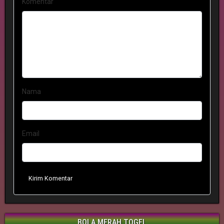
Komentar
Nama
Email
Kirim Komentar
BOLA MERAH TOGEL