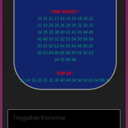
LINE INVEST :
10 11 12 13 14 15 16 18 20 21
22 23 24 25 26 28 30 31 32 33
34 35 36 38 40 41 42 43 44 45
46 48 50 51 52 53 54 55 56 58
60 61 62 63 64 65 66 68 80 81
82 83 84 85 86 88 90 91 92 93
94 95 96 98
TOP 2D :
13 14 16 22 26 31 36 40 44 54 58 62 63 64 86 93
Tinggalkan Komentar