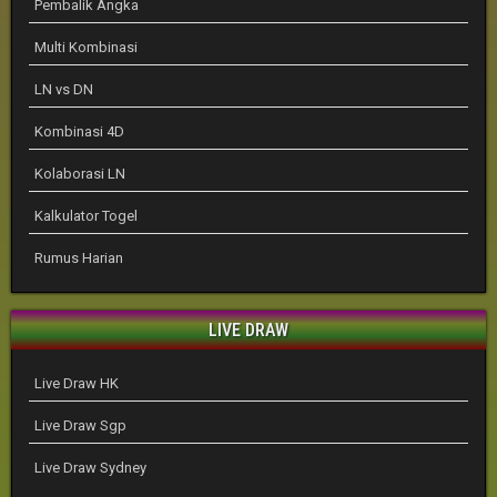
Pembalik Angka
Multi Kombinasi
LN vs DN
Kombinasi 4D
Kolaborasi LN
Kalkulator Togel
Rumus Harian
LIVE DRAW
Live Draw HK
Live Draw Sgp
Live Draw Sydney