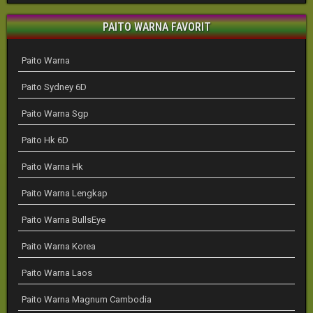
PAITO WARNA FAVORIT
Paito Warna
Paito Sydney 6D
Paito Warna Sgp
Paito Hk 6D
Paito Warna Hk
Paito Warna Lengkap
Paito Warna BullsEye
Paito Warna Korea
Paito Warna Laos
Paito Warna Magnum Cambodia