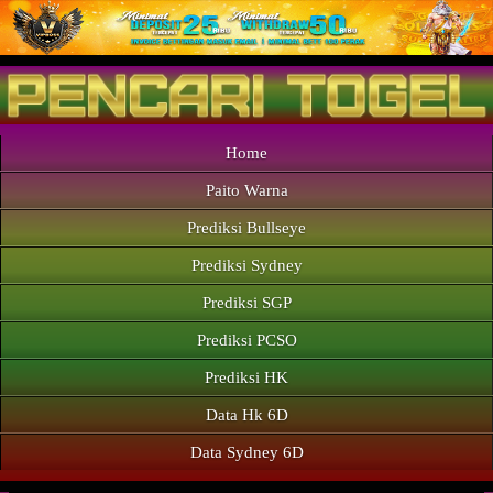
Home
Paito Warna
Prediksi Bullseye
Prediksi Sydney
Prediksi SGP
Prediksi PCSO
Prediksi HK
Data Hk 6D
Data Sydney 6D