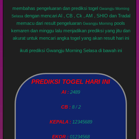
membahas pengeluaran dan prediksi togel
Gwangju Morning
dengan mencari AI , CB , Ck , AM , SHIO dan Tradal
Selasa
memacu dari result pengeluaran
pools
Gwangju Morning
kemaren dan minggu lalu menjadikan prediksi yang jitu dan
akurat untuk mencari angka togel yang akan result hari ini
ikuti prediksi Gwangju Morning Selasa di bawah ini
PREDIKSI TOGEL HARI INI
AI :
2489
CB :
8 / 2
KEPALA :
12345689
EKOR :
01234568