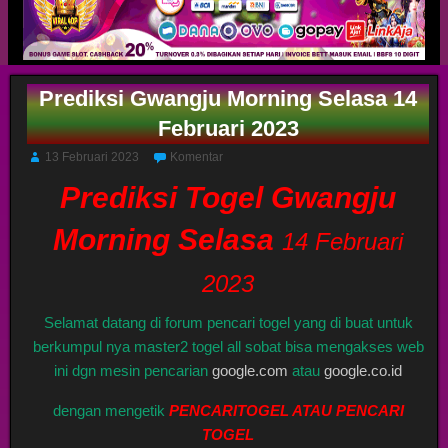
Prediksi Gwangju Morning Selasa 14
Februari 2023
13 Februari 2023
Komentar
Prediksi Togel Gwangju
Morning Selasa
14 Februari
2023
Selamat datang di forum pencari togel yang di buat untuk
berkumpul nya master2 togel all sobat bisa mengakses web
ini dgn mesin pencarian
google.com
atau
google.co.id
dengan mengetik
PENCARITOGEL ATAU PENCARI
TOGEL