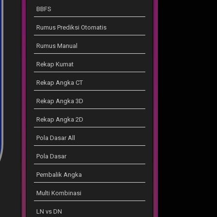
BBFS
Rumus Prediksi Otomatis
Rumus Manual
Rekap Kumat
Rekap Angka CT
Rekap Angka 3D
Rekap Angka 2D
Pola Dasar All
Pola Dasar
Pembalik Angka
Multi Kombinasi
LN vs DN