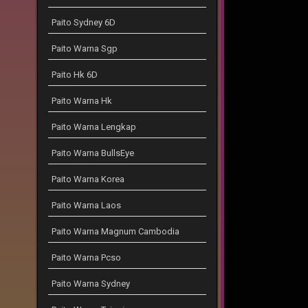
Paito Sydney 6D
Paito Warna Sgp
Paito Hk 6D
Paito Warna Hk
Paito Warna Lengkap
Paito Warna BullsEye
Paito Warna Korea
Paito Warna Laos
Paito Warna Magnum Cambodia
Paito Warna Pcso
Paito Warna Sydney