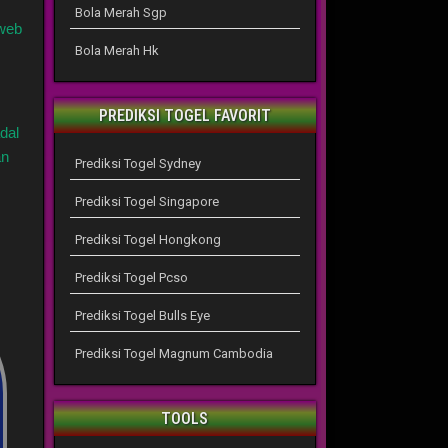
Bola Merah Sgp
 web
Bola Merah Hk
PREDIKSI TOGEL FAVORIT
dal
an
Prediksi Togel Sydney
Prediksi Togel Singapore
Prediksi Togel Hongkong
Prediksi Togel Pcso
Prediksi Togel Bulls Eye
Prediksi Togel Magnum Cambodia
TOOLS