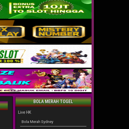
BOLA MERAH TOGEL
Live HK
Bola Merah Sydney