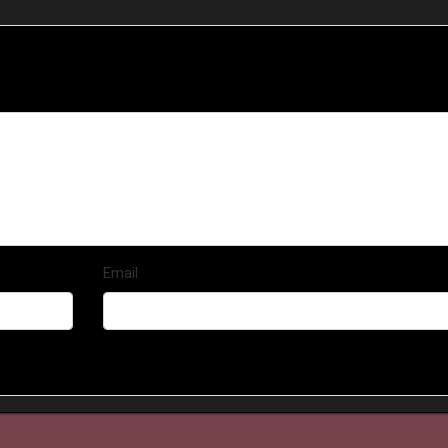
Email