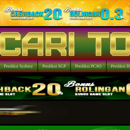
Prediksi Sydney
Prediksi SGP
Prediksi PCSO
Prediksi 