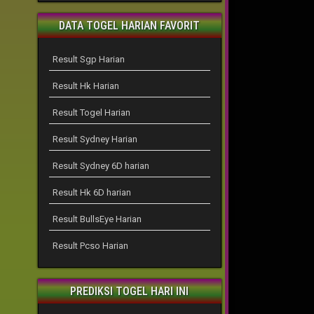
DATA TOGEL HARIAN FAVORIT
Result Sgp Harian
Result Hk Harian
Result Togel Harian
Result Sydney Harian
Result Sydney 6D harian
Result Hk 6D harian
Result BullsEye Harian
Result Pcso Harian
PREDIKSI TOGEL HARI INI