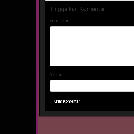
Tinggalkan Komentar
Komentar
Nama
Kirim Komentar