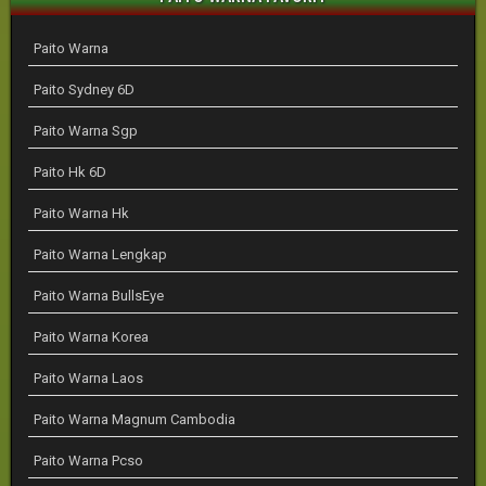
Paito Warna
Paito Sydney 6D
Paito Warna Sgp
Paito Hk 6D
Paito Warna Hk
Paito Warna Lengkap
Paito Warna BullsEye
Paito Warna Korea
Paito Warna Laos
Paito Warna Magnum Cambodia
Paito Warna Pcso