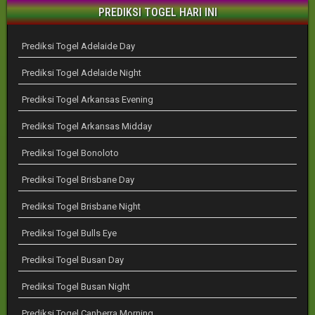
PREDIKSI TOGEL HARI INI
Prediksi Togel Adelaide Day
Prediksi Togel Adelaide Night
Prediksi Togel Arkansas Evening
Prediksi Togel Arkansas Midday
Prediksi Togel Bonoloto
Prediksi Togel Brisbane Day
Prediksi Togel Brisbane Night
Prediksi Togel Bulls Eye
Prediksi Togel Busan Day
Prediksi Togel Busan Night
Prediksi Togel Canberra Morning