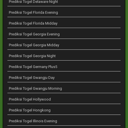
Prediksi Togel Delaware Night
Prediksi Togel Florida Evening
Prediksi Togel Florida Midday
Prediksi Togel Georgia Evening
Prediksi Togel Georgia Midday
Prediksi Togel Georgia Night
Prediksi Togel Germany Plus5
Prediksi Togel Gwangju Day
Prediksi Togel Gwangju Morning
Prediksi Togel Hollywood
Prediksi Togel Hongkong
Prediksi Togel Illinois Evening