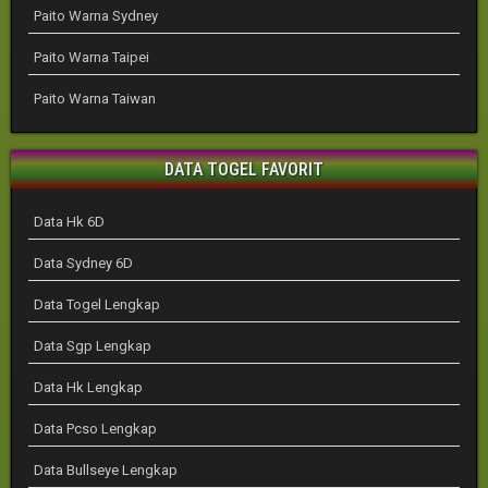
Paito Warna Sydney
Paito Warna Taipei
Paito Warna Taiwan
DATA TOGEL FAVORIT
Data Hk 6D
Data Sydney 6D
Data Togel Lengkap
Data Sgp Lengkap
Data Hk Lengkap
Data Pcso Lengkap
Data Bullseye Lengkap