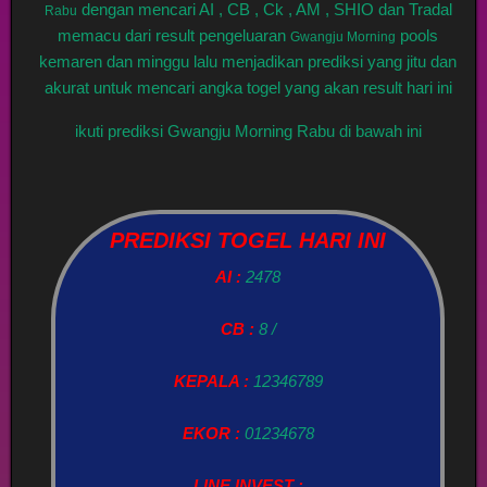
dengan mencari AI , CB , Ck , AM , SHIO dan Tradal
Rabu
memacu dari result pengeluaran
pools
Gwangju Morning
kemaren dan minggu lalu menjadikan prediksi yang jitu dan
akurat untuk mencari angka togel yang akan result hari ini
ikuti prediksi Gwangju Morning Rabu di bawah ini
PREDIKSI TOGEL HARI INI
AI :
2478
CB :
8 /
KEPALA :
12346789
EKOR :
01234678
LINE INVEST :